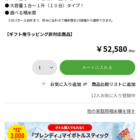
● 大容量１合～１升（１０合）タイプ！
● 選べる精米度
３分づき～上白米まで、好みに合わせて精米度を15段階から選択できます。
【ギフト用ラッピング非対応商品】
￥
52,580
(税込)
カートに入れる
お気に入り追加
商品比較リストに追加
12人お気に入り登録中
他の家庭用精米機を探す