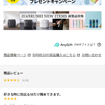
のeギフトとは？
商品情報ページ
BRWB10
の部品購入はこちら
お問い合わせ
商品レビュー
★
★
★
★
★
（
4.38
）
好きな時に他出る分だけ精米できます。
★
★
★
★
☆