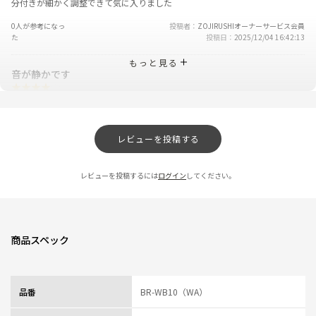
分付きが細かく調整できて気に入りました
0人が参考になっ
投稿者
ZOJIRUSHIオーナーサービス会員
た
投稿日
2025/12/04 16:42:13
もっと見る
音が静かです
★
★
★
★
☆
ニックネーム：シカオ飯 さん
以前使用していたものより音が静かで、精米機能も満足しています。
レビューを投稿する
希望としては、もう少し軽量化、コンパクト化に加え、精米開始後に出る未
精米が改良出来ればパーフェクト。
レビューを投稿するには
ログイン
してください。
0人が参考になっ
投稿者
ZOJIRUSHIオーナーサービス会員
た
投稿日
2025/11/11 16:46:55
機能が気に入ってます。
商品スペック
★
★
★
★
☆
ニックネーム：レオ さん
品番
BR-WB10（WA）
思ったより掃除が大変です。
こんなに掃除するなら、街の精米機で良いかもと思ってしまう。