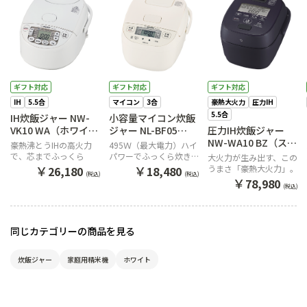
ギフト対応
ギフト対応
ギフト対応
IH
5.5合
マイコン
3合
豪熱大火力
圧力IH
5.5合
IH炊飯ジャー NW-
小容量マイコン炊飯
VK10 WA（ホワイ
ジャー NL-BF05
圧力IH炊飯ジャー
ト）
WZ（ソフトホワイ
NW-WA10 BZ（スレ
豪熱沸とうIHの高火力
495Ｗ（最大電力）ハイ
ト）
ートブラック）
で、芯までふっくら
パワーでふっくら炊き上
大火力が生み出す、この
げる
￥
￥
うまさ「豪熱大火力」。
26,180
18,480
(税込)
(税込)
￥
78,980
(税込)
同じカテゴリーの商品を見る
炊飯ジャー
家庭用精米機
ホワイト