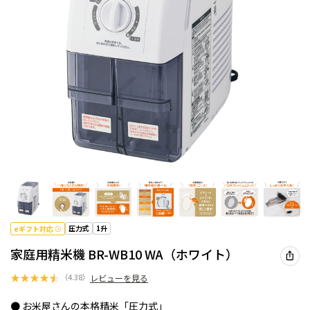
圧力式
1升
eギフト対応
家庭用精米機 BR-WB10 WA（ホワイト）
★
★
★
★
★
（
4.38
）
レビューを見る
● お米屋さんの本格精米「圧力式」