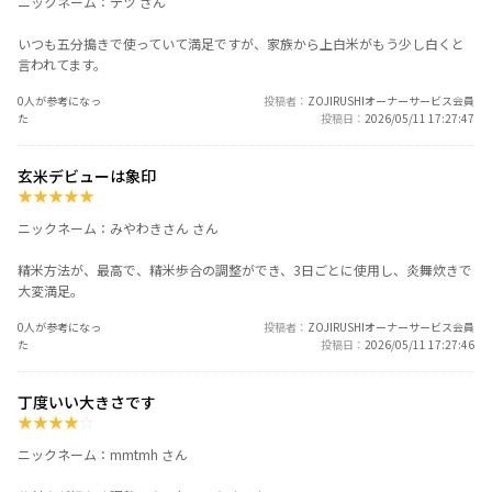
ニックネーム：テツ さん
いつも五分搗きで使っていて満足ですが、家族から上白米がもう少し白くと
言われてます。
0人が参考になっ
投稿者
ZOJIRUSHIオーナーサービス会員
た
投稿日
2026/05/11 17:27:47
玄米デビューは象印
★
★
★
★
★
ニックネーム：みやわきさん さん
精米方法が、最高で、精米歩合の調整ができ、3日ごとに使用し、炎舞炊きで
大変満足。
0人が参考になっ
投稿者
ZOJIRUSHIオーナーサービス会員
た
投稿日
2026/05/11 17:27:46
丁度いい大きさです
★
★
★
★
☆
ニックネーム：mmtmh さん