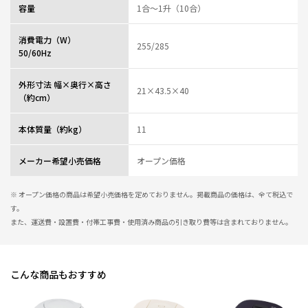
容量
1合～1升（10合）
0人が参考になっ
投稿者
ZOJIRUSHIオーナーサービス会員
た
投稿日
2025/09/12 09:31:33
消費電力（W）
255/285
レビュー一覧
50/60Hz
外形寸法 幅×奥行×高さ
21×43.5×40
（約cm）
本体質量（約kg）
11
メーカー希望小売価格
オープン価格
※ オープン価格の商品は希望小売価格を定めておりません。掲載商品の価格は、全て税込で
す。
また、運送費・設置費・付帯工事費・使用済み商品の引き取り費等は含まれておりません。
こんな商品もおすすめ