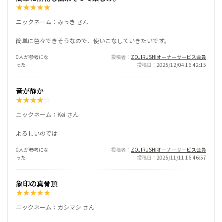
★
★
★
★
★
ニックネーム：みっき さん
簡単に色々できそうなので、使いこなしていきたいです。
0人が参考にな
投稿者
ZOJIRUSHIオーナーサービス会員
った
投稿日
2025/12/04 16:42:15
音が静か
★
★
★
★
☆
ニックネーム：Kei さん
よろしいのでは
0人が参考にな
投稿者
ZOJIRUSHIオーナーサービス会員
った
投稿日
2025/11/11 16:46:57
象印の真骨頂
★
★
★
★
★
ニックネーム：カシマシ さん