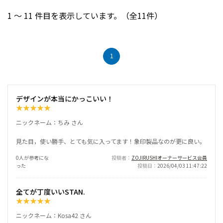
1 ～ 11 件目を表示しています。（全11件）
1
デザインが本当にかっこいい！
★
★
★
★
★
ニックネーム：ちみ さん
見た目，使い勝手、とても気に入ってます！象印製品なのが更に良い。
0人が参考にな
投稿者
ZOJIRUSHIオーナーサービス会員
った
投稿日
2026/04/03 11:47:22
全てが丁度いいSTAN.
★
★
★
★
★
ニックネーム：Kosa42 さん