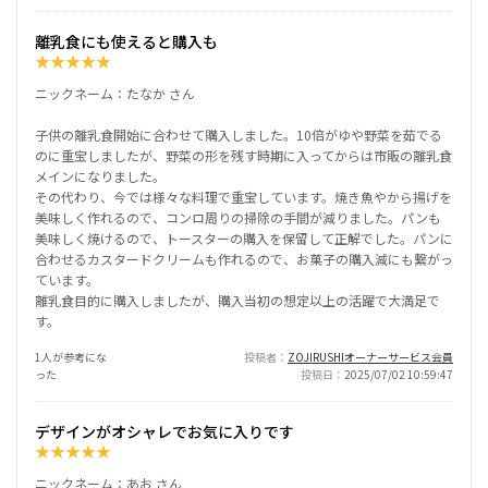
離乳食にも使えると購入も
★
★
★
★
★
ニックネーム：たなか さん
子供の離乳食開始に合わせて購入しました。10倍がゆや野菜を茹でる
のに重宝しましたが、野菜の形を残す時期に入ってからは市販の離乳食
メインになりました。
その代わり、今では様々な料理で重宝しています。焼き魚やから揚げを
美味しく作れるので、コンロ周りの掃除の手間が減りました。パンも
美味しく焼けるので、トースターの購入を保留して正解でした。パンに
合わせるカスタードクリームも作れるので、お菓子の購入減にも繋がっ
ています。
離乳食目的に購入しましたが、購入当初の想定以上の活躍で大満足で
す。
1人が参考にな
投稿者
ZOJIRUSHIオーナーサービス会員
った
投稿日
2025/07/02 10:59:47
デザインがオシャレでお気に入りです
★
★
★
★
★
ニックネーム：あお さん