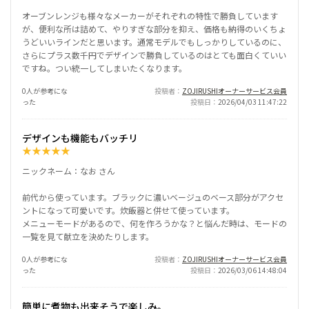
オーブンレンジも様々なメーカーがそれぞれの特性で勝負しています
が、便利な所は詰めて、やりすぎな部分を抑え、価格も納得のいくちょ
うどいいラインだと思います。通常モデルでもしっかりしているのに、
さらにプラス数千円でデザインで勝負しているのはとても面白くていい
ですね。つい統一してしまいたくなります。
0人が参考にな
投稿者
ZOJIRUSHIオーナーサービス会員
った
投稿日
2026/04/03 11:47:22
デザインも機能もバッチリ
★
★
★
★
★
ニックネーム：なお さん
前代から使っています。ブラックに濃いベージュのベース部分がアクセ
ントになって可愛いです。炊飯器と併せて使っています。
メニューモードがあるので、何を作ろうかな？と悩んだ時は、モードの
一覧を見て献立を決めたりします。
0人が参考にな
投稿者
ZOJIRUSHIオーナーサービス会員
った
投稿日
2026/03/06 14:48:04
簡単に煮物も出来そうで楽しみ。