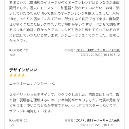
象印といえば魔法瓶のイメージが強くオーブンレンジはどうなのか正直
疑問でした。過去にトースター、加湿器と使わせていただいて非常に満
足していたので思い切って象印のオーブンレンジを購入しました。冷凍
物をしっかりと温めてくれて冷たい部分もなく使用できてます。自動調
理が多くまだまだ使いきれていない機能が多いですが、浮かせて調理す
るボウルが非常に良かったです。レシピも色々と載せてくれているので
全部試していきたいと思います。シチューはうまくできました。美味し
かったです。
0人が参考にな
投稿者
ZOJIRUSHIオーナーサービス会員
った
投稿日
2025/10/10 16:13:12
デザインがいい
★
★
★
★
☆
ニックネーム：ナンシー さん
スタイリッシュなデザインで、ワクワクしました。高齢者にとって、取
り扱い説明書を理解するには、少々時間がかかりました。付属の角皿な
どをうまく使いこなせるか不安ですが、少しずつマスターしたいです。
サクレジに期待しています。
0人が参考にな
投稿者
ZOJIRUSHIオーナーサービス会員
った
投稿日
2025/10/10 16:13:11