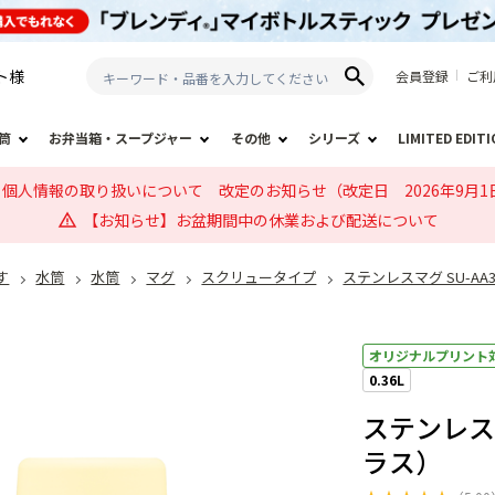
ト
様
会員登録
ご利
筒
お弁当箱・スープジャー
その他
シリーズ
LIMITED EDIT
個人情報の取り扱いについて 改定のお知らせ（改定日 2026年9月1
【お知らせ】お盆期間中の休業および配送について
す
水筒
水筒
マグ
スクリュータイプ
ステンレスマグ SU-AA
オリジナルプリント
0.36L
ステンレスマ
ラス）