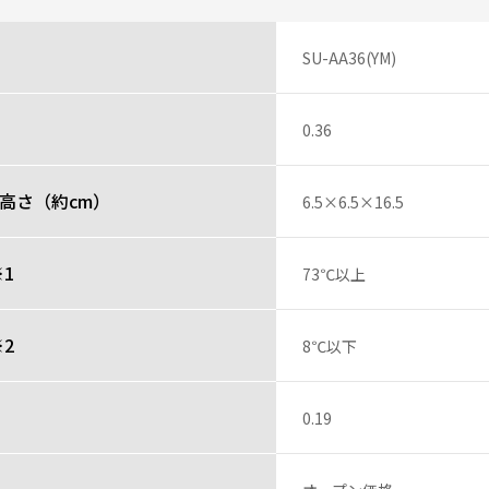
SU-AA36(YM)
0.36
高さ（約cm）
6.5×6.5×16.5
1
73℃以上
2
8℃以下
0.19