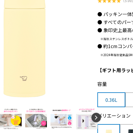
★
★
★
★
★
（
5.00
● パッキン一
● すべてのパ
● 象印史上最
※当社ステンレスボトル0.
● 約1cmコン
※2024年当社従来品S
【ギフト用ラッ
容量
0.36L
バリエーション