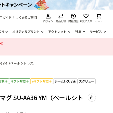
用ガイド
よくあるご質問
ログイン
商品比較
閲覧履歴
お気に入り
カート
ION
オリジナルプリント
アウトレット
特集
サービス
日）
36 YM（ペールシトラス）
対象
ギフト対応
eギフト対応
シームレスせん
スクリュー
グ SU-AA36 YM（ペールシト