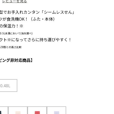
）
レビューを見る
体型でお手入れカンタン「シームレスせん」
ーツが食洗機OK！（ふた・本体）
高の保温力！
※
5L未満において(当社調べ)
パクト
※
になってさらに持ち運びやすく！
M-ZB型との高さ比較
ピング非対応商品】
0.48L