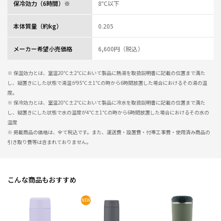
レビュー一覧
保冷効力（6時間）※
8℃以下
本体質量（約kg）
0.205
メーカー希望小売価格
6,600円（税込）
※ 保温効力とは、室温20℃±2℃において製品に熱湯を取扱説明書に記載の位置まで満た
し、縦置きにした状態で湯温が95℃±1℃の時から6時間放置した場合におけるその湯の温
度。
※ 保冷効力とは、室温20℃±2℃において製品に冷水を取扱説明書に記載の位置まで満た
し、縦置きにした状態で水の温度が4℃±1℃の時から6時間放置した場合におけるその水の
温度
※ 掲載商品の価格は、全て税込です。また、運送費・設置費・付帯工事費・使用済み商品の
引き取り費等は含まれておりません。
こんな商品もおすすめ
NEW