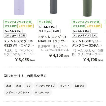
オリジナルプリント対象
ギフト対応
オリジナルプリント対象
ギフト対応
eギフト対応
ギフト対応
eギフト対応
シームレスせん
シームレスせん
スクリュー
0.48L
シームレスせん
スクリュー
0.25L
フリップタイプ
0.4L
ステンレスマグ SU-
ステンレスマグ SM-
AB48 HD（クラウド
ステンレスキャリー
MS25 VM（ライラッ
グレー）
タンブラー SX-KA40
食洗機OK！進化したシ
クパープル）
HM（フォレストグ
ームレスせん搭載モデル
「せん」と「パッキン」
「シームレスせん」を搭
レー）
￥
がひとつになった「シー
載。フリップオープンタ
4,158
(税込)
ムレスせん」を搭載。小
イプのステンレスキャリ
￥
￥
3,058
4,708
(税込)
(税込)
さなバッグにちょうどい
ータンブラー
いスキニーシルエットマ
グ
同じカテゴリーの商品を見る
水筒
水筒
マグ
ワンタッチタイプ
ホワイト
お出かけ
スポーツ・アウトドア
デスクワーク