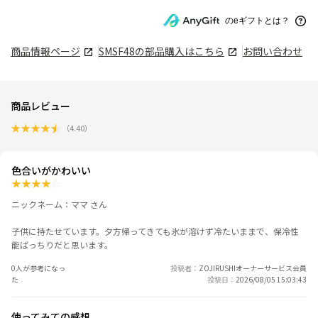
のeギフトとは？
商品情報ページ
SMSF48
の部品購入はこちら
お問い合わせ
商品レビュー
★
★
★
★
★
（
4.40
）
色合いがかわいい
★
★
★
★
☆
ニックネーム：ママ さん
子供に持たせています。夕方帰ってきても氷が溶けず冷たいままで、保冷性
能ばっちりだと思います。
0人が参考になっ
投稿者
ZOJIRUSHIオーナーサービス会員
た
投稿日
2026/08/05 15:03:43
使ってみての感想