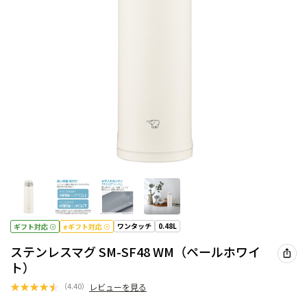
ワンタッチ
0.48L
ギフト対応
eギフト対応
ステンレスマグ SM-SF48 WM（ペールホワイ
ト）
★
★
★
★
★
（
4.40
）
レビューを見る