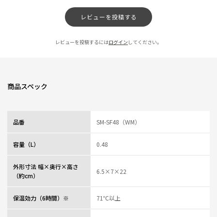
軽くて丈夫！
★
★
★
★
★
レビューを投稿する
ニックネーム：横浜パトリシア さん
以前のシリーズよりも更に軽くなって、持ち運びも楽になりました。色はホ
レビューを投稿するには
ログイン
してください。
ワイトペールなので、何にでも馴染む優しいカラーリングです。暫く使って
いますが、衝撃にも強く、まだ漏れたことはありません。
0人が参考になっ
投稿者
ZOJIRUSHIオーナーサービス会員
た
投稿日
2025/12/04 16:42:16
商品スペック
たくさん飲んだ気分になります
★
★
★
★
★
品番
SM-SF48（WM）
ニックネーム：JALCyukyo さん
容量（L）
0.48
注ぎ口が工夫してあり、空気が十分に混ざってくるので、大量に飲んだよう
な気になります。
外形寸法 幅×奥行×高さ
ペットボトル１本を飲んだ気分で、実は１５０CC程度だったのは、感動もの
6.5×7×22
（約cm）
です。
0人が参考になっ
投稿者
ZOJIRUSHIオーナーサービス会員
保温効力（6時間）※
71℃以上
た
投稿日
2025/11/11 16:46:54