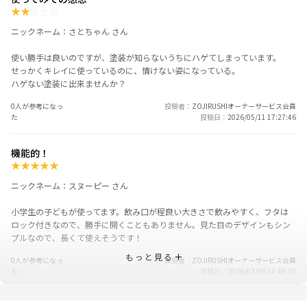
★
★
☆
☆
☆
ニックネーム：さとちゃん さん
使い勝手は良いのですが、塗装が知らないうちにハゲてしまっています。
せっかくキレイに使っているのに、情けない姿になっている。
ハゲない塗装に出来ませんか？
0人が参考になっ
投稿者
ZOJIRUSHIオーナーサービス会員
た
投稿日
2026/05/11 17:27:46
機能的！
★
★
★
★
★
ニックネーム：スヌーピー さん
小学生の子どもが使ってます。飲み口が程良い大きさで飲みやすく、フタは
ロック付きなので、勝手に開くこともありません。見た目のデザインもシン
プルなので、長くて使えそうです！
もっと見る
0人が参考になっ
投稿者
ZOJIRUSHIオーナーサービス会員
た
投稿日
2026/03/06 14:48:10