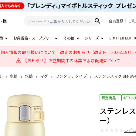
ト
様
会員登録
ご利
筒
お弁当箱・スープジャー
その他
シリーズ
LIMITED EDIT
個人情報の取り扱いについて 改定のお知らせ（改定日 2026年9月1
【お知らせ】お盆期間中の休業および配送について
す
水筒
水筒
マグ
ワンタッチタイプ
ステンレスマグ SM-SV4
限定商品
ギフト
ステンレスマ
ー）
★
★
★
★
★
レビ