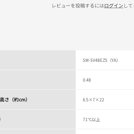
レビューを投稿するには
ログイン
して
SM-SV48EZS（YA）
0.48
高さ（約cm）
6.5×7×22
※
71℃以上