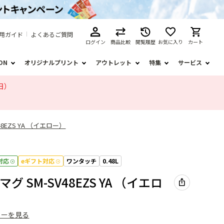
用ガイド
よくあるご質問
ログイン
商品比較
閲覧履歴
お気に入り
カート
ION
オリジナルプリント
アウトレット
特集
サービス
日）
8EZS YA （イエロー）
対応
eギフト対応
ワンタッチ
0.48L
グ SM-SV48EZS YA （イエロ
ューを見る