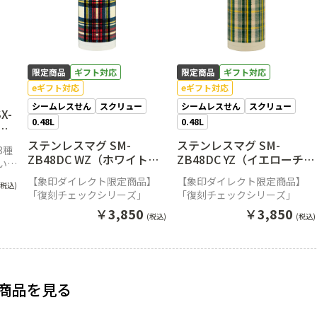
限定商品
ギフト対応
限定商品
ギフト対応
eギフト対応
eギフト対応
シームレスせん
スクリュー
シームレスせん
スクリュー
X-
0.48L
0.48L
ーシ
ステンレスマグ SM-
ステンレスマグ SM-
3種
ZB48DC WZ（ホワイトチ
ZB48DC YZ（イエローチェ
いシ
ェック）
ック）
タン
【象印ダイレクト限定商品】
【象印ダイレクト限定商品】
(税込)
「復刻チェックシリーズ」
「復刻チェックシリーズ」
￥
3,850
￥
3,850
(税込)
(税込)
商品を見る