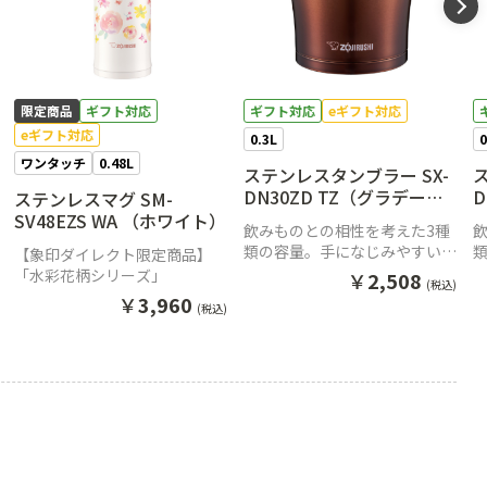
限定商品
ギフト対応
ギフト対応
eギフト対応
eギフト対応
0.3L
0
ワンタッチ
0.48L
ステンレスタンブラー SX-
DN30ZD TZ（グラデーシ
D
ステンレスマグ SM-
ョンブラウン）
SV48EZS WA （ホワイト）
飲みものとの相性を考えた3種
類の容量。手になじみやすいシ
【象印ダイレクト限定商品】
ンプルデザインステンレスタン
「水彩花柄シリーズ」
￥
2,508
(税込)
ブラー
￥
3,960
(税込)