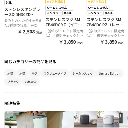
eギフト対応
eギフト対応
0.3L
シームレスせん
シームレスせん
ステンレスタンブラ
スクリュー
0.48L
スクリュー
0.48L
ー SX-DN30ZD
TZ（グラデーション
ステンレスマグ SM-
ステンレスマグ SM-
飲みものとの相性を考え
ブラウン）
ZB48DC YZ（イエロ
ZB48DC RZ（レッド
た3種類の容量。手にな
ーチェック）
チェック）
じみやすいシンプルデザ
￥
2,508
【象印ダイレクト限定商
【象印ダイレクト限定商
(税込)
インステンレスタンブラ
品】「復刻チェックシリ
品】「復刻チェックシリ
ー
ーズ」
ーズ」
￥
￥
3,850
3,850
(税込)
(税込)
同じカテゴリーの商品を見る
水筒
水筒
マグ
スクリュータイプ
シームレスせん
Limited Edition
ブラック
お出かけ
関連特集