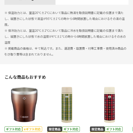
※ 保温効力とは、室温20℃±2℃において製品に熱湯を取扱説明書に記載の位置まで満た
し、縦置きにした状態で湯温が95℃±1℃の時から6時間放置した場合におけるその湯の温
度。
※ 保冷効力とは、室温20℃±2℃において製品に冷水を取扱説明書に記載の位置まで満た
し、縦置きにした状態で水の温度が4℃±1℃の時から6時間放置した場合におけるその水の
温度
※ 掲載商品の価格は、全て税込です。また、運送費・設置費・付帯工事費・使用済み商品の
引き取り費等は含まれておりません。
こんな商品もおすすめ
ギフト対応
eギフト対応
限定商品
ギフト対応
限定商品
ギフト対応