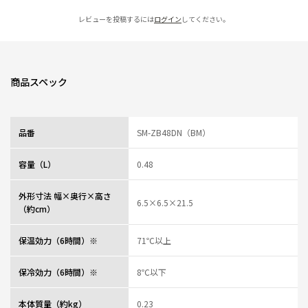
レビューを投稿するには
ログイン
してください。
商品スペック
品番
SM-ZB48DN（BM）
容量（L）
0.48
外形寸法 幅×奥行×高さ
6.5×6.5×21.5
（約cm）
保温効力（6時間）※
71℃以上
保冷効力（6時間）※
8℃以下
本体質量（約kg）
0.23