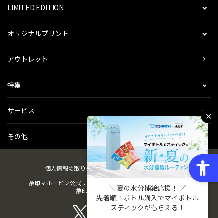
LIMITED EDITION
オリジナルプリント
アウトレット
特集
サービス
✕
その他
個人情報の取り扱い
会社概要
ご利用規約
会員規約
象印マホービン公式サイト
ZOJIRUSHIオーナーサービス
＼ 夏の水分補給応援！ ／
象印パーツダイレクト
先着順！ボトル購入でマイボトル
スティックがもらえる！