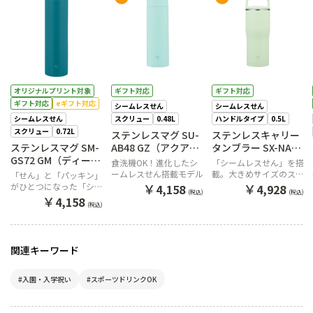
オリジナルプリント対象
ギフト対応
ギフト対応
ギフト対応
eギフト対応
シームレスせん
シームレスせん
シームレスせん
スクリュー
0.48L
ハンドルタイプ
0.5L
スクリュー
0.72L
ステンレスマグ SU-
ステンレスキャリー
ステンレスマグ SM-
AB48 GZ（アクアグ
タンブラー SX-NA50
GS72 GM（ディープ
リーン）
GM（エアリーグリ
食洗機OK！進化したシ
「シームレスせん」を搭
ターコイズ）
ーン）
ームレスせん搭載モデル
載。大きめサイズのステ
「せん」と「パッキン」
ンレスキャリータンブラ
￥
￥
がひとつになった「シー
4,158
4,928
(税込)
(税込)
ー
ムレスせん」を搭載。ふ
￥
4,158
(税込)
だん使いの”ちょっと大
きめ”マグ
関連キーワード
#入園・入学祝い
#スポーツドリンクOK