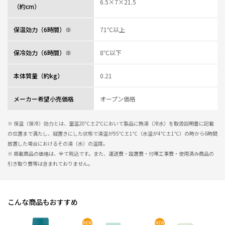
6.5×7×21.5
（約cm）
保温効力（6時間）※
71℃以上
保冷効力（6時間）※
8℃以下
本体質量（約kg）
0.21
メーカー希望小売価格
オープン価格
※ 保温（保冷）効力とは、室温20℃±2℃において製品に熱湯（冷水）を取扱説明書に記載
の位置まで満たし、縦置きにした状態で湯温が95℃±1℃（水温が4℃±1℃）の時から6時間
放置した場合におけるその湯（水）の温度。
※ 掲載商品の価格は、全て税込です。また、運送費・設置費・付帯工事費・使用済み商品の
引き取り費等は含まれておりません。
こんな商品もおすすめ
NEW
NEW