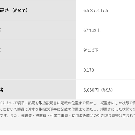
高さ（約cm）
6.5×7×17.5
※
67℃以上
※
9℃以下
0.170
格
6,050円（税込）
±2℃において製品に熱湯を取扱説明書に記載の位置まで満たし、縦置きにした状態で
±2℃において製品に冷水を取扱説明書に記載の位置まで満たし、縦置きにした状態で
込です。また、運送費・設置費・付帯工事費・使用済み商品の引き取り費等は含まれ