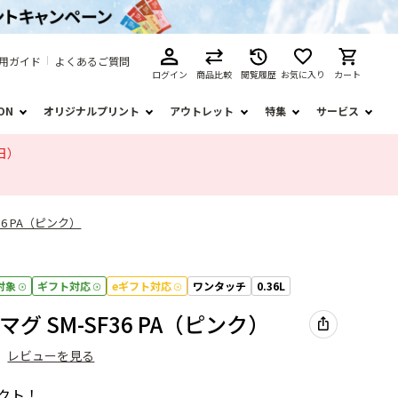
用ガイド
よくあるご質問
ログイン
商品比較
閲覧履歴
お気に入り
カート
ION
オリジナルプリント
アウトレット
特集
サービス
日）
36 PA（ピンク）
対象
ギフト対応
eギフト対応
ワンタッチ
0.36L
グ SM-SF36 PA（ピンク）
）
レビューを見る
クト！