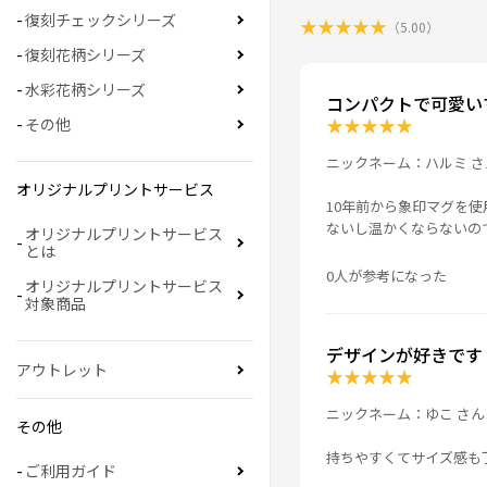
復刻チェックシリーズ
★
★
★
★
★
（
5.00
）
復刻花柄シリーズ
水彩花柄シリーズ
コンパクトで可愛い
★
★
★
★
★
その他
ニックネーム：ハルミ さ
オリジナルプリントサービス
10年前から象印マグを
ないし温かくならないの
オリジナルプリントサービス
とは
0人が参考になった
オリジナルプリントサービス
対象商品
デザインが好きです
アウトレット
★
★
★
★
★
ニックネーム：ゆこ さん
その他
持ちやすくてサイズ感も
ご利用ガイド