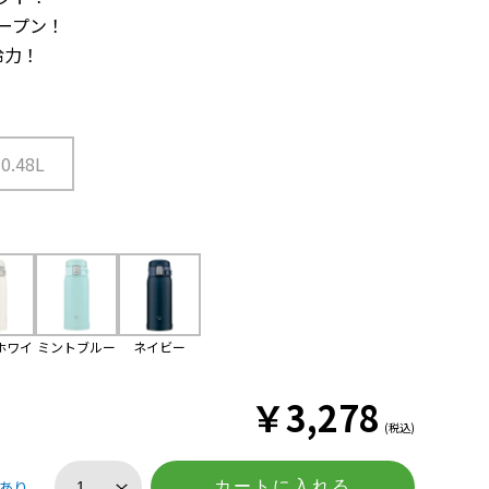
ープン！
冷力！
0.48L
ホワイ
ミントブルー
ネイビー
ト
￥
3,278
(税込)
あり
カートに入れる