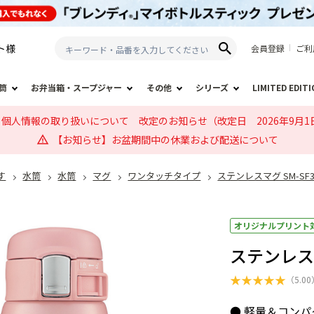
ト
様
会員登録
ご利
筒
お弁当箱・スープジャー
その他
シリーズ
LIMITED EDIT
個人情報の取り扱いについて 改定のお知らせ（改定日 2026年9月1
【お知らせ】お盆期間中の休業および配送について
す
水筒
水筒
マグ
ワンタッチタイプ
ステンレスマグ SM-SF
オリジナルプリント
ステンレスマ
★
★
★
★
★
（
5.00
● 軽量＆コンパ