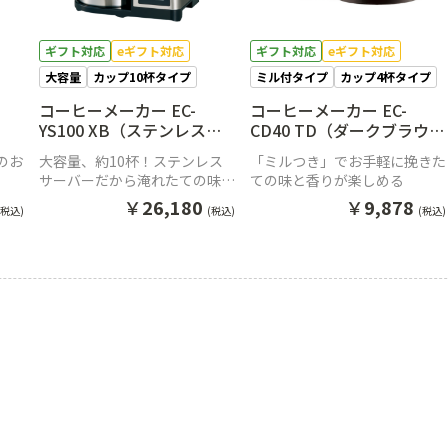
ギフト対応
eギフト対応
ギフト対応
eギフト対応
大容量
カップ10杯タイプ
ミル付タイプ
カップ4杯タイプ
コーヒーメーカー EC-
コーヒーメーカー EC-
YS100 XB（ステンレスブ
CD40 TD（ダークブラウ
ラック）
ン）
のお
大容量、約10杯！ステンレス
「ミルつき」でお手軽に挽きた
サーバーだから淹れたての味と
ての味と香りが楽しめる
香りが続く
￥
26,180
￥
9,878
(税込)
(税込)
(税込)