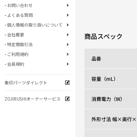
お問い合わせ
ダークブルー？な色合い
ジいいですねー！コード
よくある質問
ちゃった！
個人情報の取り扱いについて
0人が参考になった
商品スペック
会社概要
特定商取引法
ご利用規約
結局シンプルが良い
品番
★
★
★
★
★
会員規約
ニックネーム：たいち さ
容量（mL）
象印パーツダイレクト
操作はシンプル、本体は
浄水機能は正直いまひと
価格もリーズナブルでコ
消費電力（W）
ZOJIRUSHIオーナーサービス
長く愛用したいと思いま
0人が参考になった
外形寸法 幅×奥行×