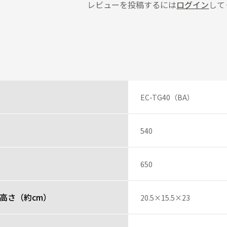
レビューを投稿するには
ログイン
して
がいいですねー、大きさもデカ過ぎず小さ過ぎず、いいですねー、機能もゴ
の長さも良心的で、十分な長さで本当にありがたい！値段、格好の良さもマ
投稿者
EC-TG40（BA）
ん
540
コンパクト。
つよく分かりませんが、美味しく頂けているので良いのでしょう。
スパの良い商品ではないでしょうか。
650
す。
投稿者
高さ（約cm）
20.5×15.5×23
レビュー一覧