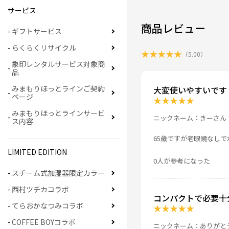
サービス
商品レビュー
ギフトサービス
らくらくリサイクル
★
★
★
★
★
（
5.00
）
象印レンタルサービス対象商
品
みまもりほっとラインご契約
大変使いやすいです
ページ
★
★
★
★
★
みまもりほっとラインサービ
ニックネーム：きーさん 
ス内容
65歳ですが老眼鏡なし
LIMITED EDITION
0人が参考になった
スチーム式加湿器限定カラー
西村ツチカコラボ
コンパクトで必要十
てらおかなつみコラボ
★
★
★
★
★
COFFEE BOYコラボ
ニックネーム：ありがと