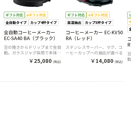
ギフト対応
eギフト対応
ギフト対応
eギフト対応
全自動タイプ
カップ4杯タイプ
高温抽出
カップ5杯タイプ
全自動コーヒーメーカー
コーヒーメーカー EC-KV50
EC-SA40 BA（ブラック）
RA（レッド）
R
豆の挽きからドリップまで全自
ステンレスサーバー、マグ、コ
動。ガラスジャグ採用で本体が
ーヒーカップへの抽出が選べる
コンパクト
￥
25,080
￥
14,080
(税込)
(税込)