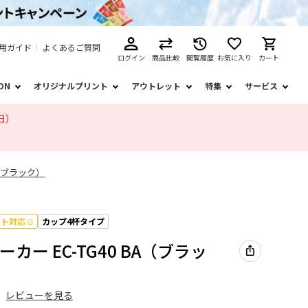
用ガイド
よくあるご質問
ログイン
商品比較
閲覧履歴
お気に入り
カート
ION
オリジナルプリント
アウトレット
特集
サービス
日）
A（ブラック）
フト対応
カップ4杯タイプ
カー EC-TG40 BA（ブラッ
）
レビューを見る