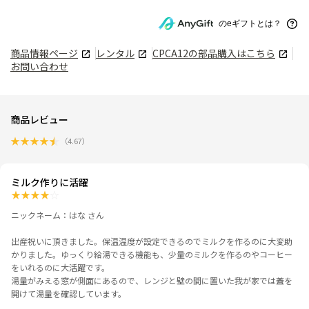
のeギフトとは？
商品情報ページ
レンタル
CPCA12
の部品購入はこちら
お問い合わせ
商品レビュー
★
★
★
★
★
（
4.67
）
ミルク作りに活躍
★
★
★
★
☆
ニックネーム：はな さん
出産祝いに頂きました。保温温度が設定できるのでミルクを作るのに大変助
かりました。ゆっくり給湯できる機能も、少量のミルクを作るのやコーヒー
をいれるのに大活躍です。
湯量がみえる窓が側面にあるので、レンジと壁の間に置いた我が家では蓋を
開けて湯量を確認しています。