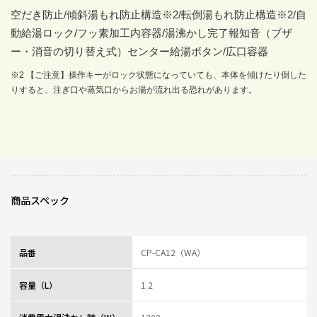
空だき防止/傾斜湯もれ防止構造
※2
/転倒湯もれ防止構造
※2
/自
動給湯ロック/フッ素加工内容器/湯沸かし完了報知音（ブザ
ー・消音の切り替え式）センター給湯ボタン/広口容器
※2 【ご注意】操作キーがロック状態になっていても、本体を傾けたり倒した
りすると、注ぎ口や蒸気口からお湯が流れ出る恐れがあります。
商品スペック
品番
CP-CA12（WA）
容量（L）
1.2