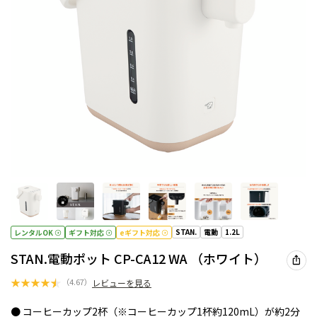
STAN.
電動
1.2L
レンタルOK
ギフト対応
eギフト対応
STAN.電動ポット CP-CA12 WA （ホワイト）
★
★
★
★
★
（
4.67
）
レビューを見る
● コーヒーカップ2杯（※コーヒーカップ1杯約120mL）が約2分