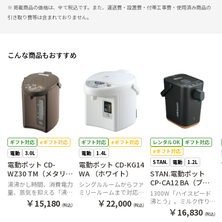
※ 掲載商品の価格は、全て税込です。また、運送費・設置費・付帯工事費・使用済み商品の
引き取り費等は含まれておりません。
こんな商品もおすすめ
ギフト対応
eギフト対応
ギフト対応
eギフト対応
レンタルOK
ギフト対応
eギフト対応
電動
3.0L
電動
1.4L
STAN.
電動
1.2L
電動ポット CD-
電動ポット CD-KG14
WZ30 TM（メタリッ
WA （ホワイト）
STAN.電動ポット
クブラウン）
CP-CA12 BA（ブラ
湯沸かし時間、消費電力
シングルルームからファ
ック）
量、蒸気を抑える「沸と
ミリールームまで対応！
1300W「ハイスピード
うセーブ」（選択式）
1.4Lサイズ
￥
￥
沸とう」。ミルク作りに
15,180
22,000
(税込)
(税込)
便利な70℃保温
￥
16,830
(税込)