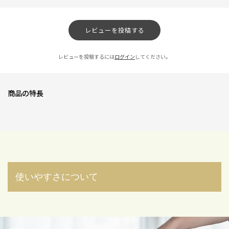
ニックネーム：あかあか さん
フォルムがとてもかわいくて気に入っています。
レビューを投稿する
温度調節もでき、活躍してくれそうです。スマートなフォルムなので置き場
所にも困りませんでした。
レビューを投稿するには
ログイン
してください。
0人が参考になっ
投稿者
ZOJIRUSHIオーナーサービス会員
た
投稿日
2025/12/04 16:42:14
レビュー一覧
商品の特長
使いやすさについて