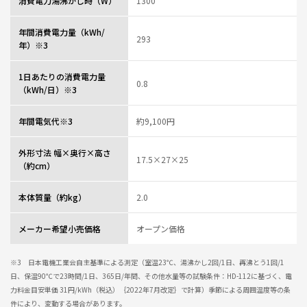
消費電力湯沸かし時（W）
1300
年間消費電力量（kWh/
293
年）※3
1日あたりの消費電力量
0.8
（kWh/日）※3
年間電気代※3
約9,100円
外形寸法 幅×奥行×高さ
17.5×27×25
（約cm）
本体質量（約kg）
2.0
メーカー希望小売価格
オープン価格
※3 日本電機工業会自主基準による測定（室温23℃、湯沸かし2回/1日、再沸とう1回/1
日、保温90℃で23時間/1日、365日/年間、その他水量等の試験条件：HD-112に基づく、電
力料金目安単価 31円/kWh（税込）｛2022年7月改定｝で計算）季節による周囲温度等の条
件により、変動する場合があります。