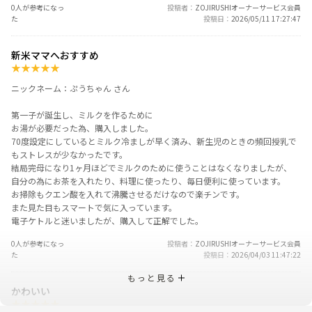
0人が参考になっ
投稿者
ZOJIRUSHIオーナーサービス会員
た
投稿日
2026/05/11 17:27:47
新米ママへおすすめ
★
★
★
★
★
ニックネーム：ぷうちゃん さん
第一子が誕生し、ミルクを作るために
お湯が必要だった為、購入しました。
70度設定にしているとミルク冷ましが早く済み、新生児のときの頻回授乳で
もストレスが少なかったです。
結局完母になり1ヶ月ほどでミルクのために使うことはなくなりましたが、
自分の為にお茶を入れたり、料理に使ったり、毎日便利に使っています。
お掃除もクエン酸を入れて沸騰させるだけなので楽チンです。
また見た目もスマートで気に入っています。
電子ケトルと迷いましたが、購入して正解でした。
0人が参考になっ
投稿者
ZOJIRUSHIオーナーサービス会員
た
投稿日
2026/04/03 11:47:22
もっと見る
かわいい
★
★
★
★
★