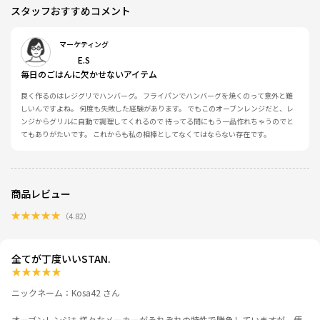
スタッフおすすめコメント
マーケティング
E.S
毎日のごはんに欠かせないアイテム
良く作るのはレジグリでハンバーグ。 フライパンでハンバーグを焼くのって意外と難
しいんですよね。 何度も失敗した経験があります。 でもこのオーブンレンジだと、レ
ンジからグリルに自動で調理してくれるので 待ってる間にもう一品作れちゃうのでと
てもありがたいです。 これからも私の相棒としてなくてはならない存在です。
商品レビュー
★
★
★
★
★
（
4.82
）
全てが丁度いいSTAN.
★
★
★
★
★
ニックネーム：Kosa42 さん
オーブンレンジも様々なメーカーがそれぞれの特性で勝負していますが、便