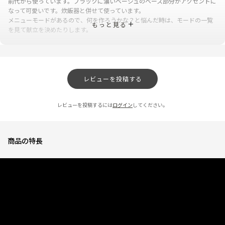
前代から使っています。ブラックに濃いベージュのベース部分がアクセントに
なって可愛いです。炊飯器と併せて使っています。
メニューモードがあるので、何を作ろうかな？と悩んだ時は、モードの一覧
もっと見る
を見て献立を決めたりします。
0人が参考になっ
投稿者
ZOJIRUSHIオーナーサービス会員
た
投稿日
2026/03/06 14:48:04
レビューを投稿する
簡単に煮物も出来そうで楽しみ。
★
★
★
★
★
ニックネーム：みっき さん
レビューを投稿するには
ログイン
してください。
簡単に色々できそうなので、使いこなしていきたいです。
商品の特長
0人が参考になっ
投稿者
ZOJIRUSHIオーナーサービス会員
た
投稿日
2025/12/04 16:42:15
音が静か
★
★
★
★
☆
ニックネーム：Kei さん
よろしいのでは