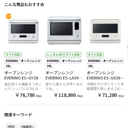
こんな商品もおすすめ
NEW
ギフト対応
レンタルOK
ギフト対応
ギフト対応
EVERINO
オーブンレンジ
EVERINO
オーブンレンジ
EVERINO
オーブンレンジ
26L
30L
26L
オーブンレンジ
オーブンレンジ
オーブンレンジ
EVERINO ES-GY26
EVERINO ES-LA30
EVERINO ES-GX26
WA（ホワイト）
WA（ホワイト）
WA（ホワイト）
毎日使える機能をつめこ
底から奥から手早くあた
手間をかけずにサッと本
んだ シンプルな26Lのオ
ため。
格調理が楽しめる 26Lの
ーブンレンジ EVERINO
レンジ革命を起こす30L
オーブンレンジ
￥
￥
￥
76,780
118,800
71,280
(税込)
(税込)
(税込)
のエブリノ
EVERINO
関連キーワード
#時短
#結婚祝い