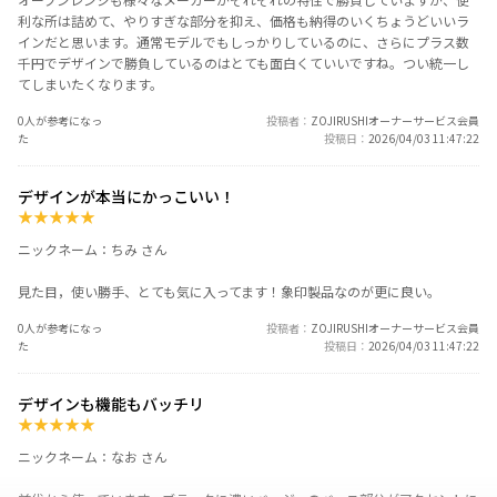
利な所は詰めて、やりすぎな部分を抑え、価格も納得のいくちょうどいいラ
インだと思います。通常モデルでもしっかりしているのに、さらにプラス数
千円でデザインで勝負しているのはとても面白くていいですね。つい統一し
てしまいたくなります。
0人が参考になっ
投稿者
ZOJIRUSHIオーナーサービス会員
た
投稿日
2026/04/03 11:47:22
デザインが本当にかっこいい！
★
★
★
★
★
ニックネーム：ちみ さん
見た目，使い勝手、とても気に入ってます！象印製品なのが更に良い。
0人が参考になっ
投稿者
ZOJIRUSHIオーナーサービス会員
た
投稿日
2026/04/03 11:47:22
デザインも機能もバッチリ
★
★
★
★
★
ニックネーム：なお さん