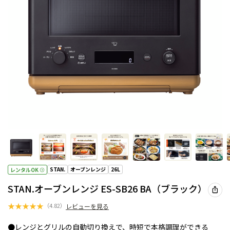
STAN.
オーブンレンジ
26L
レンタルOK
STAN.オーブンレンジ ES-SB26 BA（ブラック）
★
★
★
★
★
（
4.82
）
レビューを見る
●レンジとグリルの自動切り換えで、時短で本格調理ができる