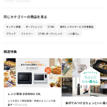
同じカテゴリーの商品を見る
キッチン家電
オーブンレンジ
STAN.
象印レンタルサービス対象商品
ブラック
ファミリー
STAN. オーブンレンジ
一人暮らし
関連特集
レンジ革命 EVERINO 30L
ムラを抑えて時短調理！家族がよろこぶ大容
象印でみつけるちょっといい暮
量オーブンレンジ。