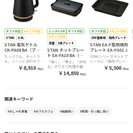
ギフト対応
eギフト対応
レンタルOK
ギフト対応
ギフト対応
eギフト対応
eギフト対応
STAN.
0.8L
EAF型専用
焼肉プレート
深型
1枚プレート
STAN.電気ケトル
STAN.EA-F型用焼肉
CK-PA08 BA（ブラ
STAN.ホットプレー
プレート EA-YG01 J
ック）
ト EA-FA10 BA（ブ
たっぷりも、ゆっくり
STAN.シリーズホットプ
ラック）
も。シーンに合わせて2
レートに「焼肉プレー
「焼く」「煮る」「炒め
つの注ぎ方が選べるケト
ト」が新登場
￥
￥
る」ができて料理の幅が
8,910
5,500
(税込)
(税込)
ル
広がる深さ4cmの「深型
￥
14,850
(税込)
プレート」
関連キーワード
#おしゃれ家電
#おうちカフェ
#結婚祝い
#新築・引っ越し祝い