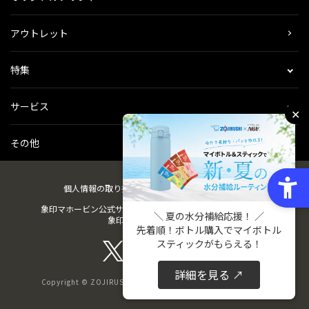
アウトレット
特集
サービス
✕
その他
個人情報の取り扱い
会社概要
ご利用規約
会員規約
象印マホービン公式サイト
ZOJIRUSHIオーナーサービス
＼ 夏の水分補給応援！ ／
象印パーツダイレクト
先着順！ボトル購入でマイボトル
スティックがもらえる！
詳細を見る ↗
Copyright © ZOJIRUSHI CORPORATION. All Rights Reserved