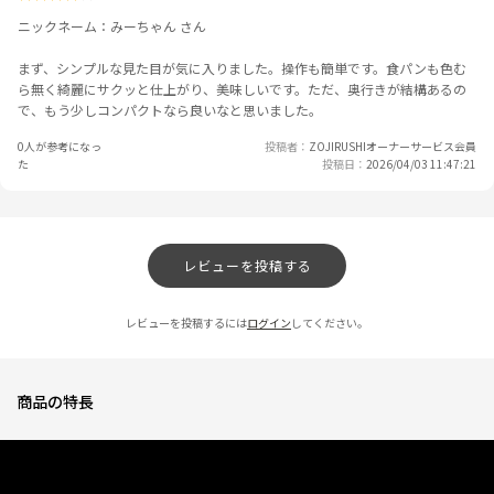
ニックネーム：みーちゃん さん
まず、シンプルな見た目が気に入りました。操作も簡単です。食パンも色む
ら無く綺麗にサクッと仕上がり、美味しいです。ただ、奥行きが結構あるの
で、もう少しコンパクトなら良いなと思いました。
0人が参考になっ
投稿者
ZOJIRUSHIオーナーサービス会員
た
投稿日
2026/04/03 11:47:21
レビューを投稿する
レビューを投稿するには
ログイン
してください。
商品の特長