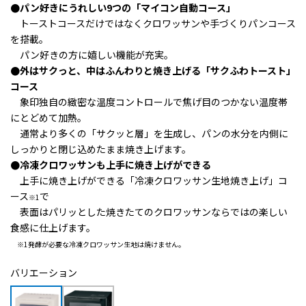
●パン好きにうれしい9つの「マイコン自動コース」
トーストコースだけではなくクロワッサンや手づくりパンコース
を搭載。
パン好きの方に嬉しい機能が充実。
●外はサクっと、中はふんわりと焼き上げる「サクふわトースト」
コース
象印独自の緻密な温度コントロールで焦げ目のつかない温度帯
にとどめて加熱。
通常より多くの「サクッと層」を生成し、パンの水分を内側に
しっかりと閉じ込めたまま焼き上げます。
●冷凍クロワッサンも上手に焼き上げができる
上手に焼き上げができる
「冷凍クロワッサン生地焼き上げ」コ
ース
で
※1
表面はパリッとした焼きたてのクロワッサン
ならではの楽しい
食感に仕上げます。
※1発酵が必要な冷凍クロワッサン生地は焼けません。
バリエーション