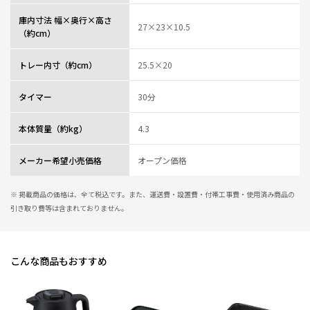
庫内寸法 幅×奥行×高さ
27×23×10.5
（約cm）
トレー内寸（約cm）
25.5×20
タイマー
30分
本体質量（約kg）
4.3
メーカー希望小売価格
オープン価格
※ 掲載商品の価格は、全て税込です。また、運送費・設置費・付帯工事費・使用済み商品の
引き取り費等は含まれておりません。
こんな商品もおすすめ