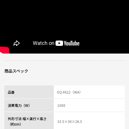
商品スペック
品番
EQ-FA22（WA）
消費電力（W）
1000
外形寸法 幅×奥行×高さ
33.5×30×26.5
（約cm）