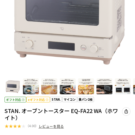
STAN.
マイコン
食パン2枚
ギフト対応
eギフト対応
STAN. オーブントースター EQ-FA22 WA（ホワ
イト）
★
★
★
★
★
（
4.00
）
レビューを見る