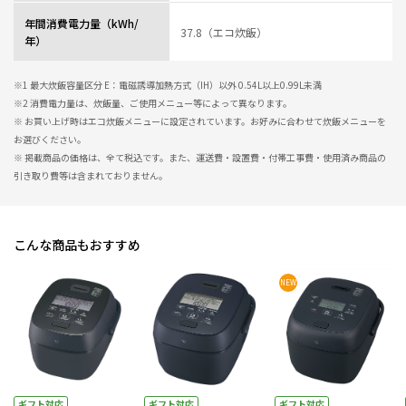
年間消費電力量（kWh/
37.8（エコ炊飯）
年）
※1 最大炊飯容量区分 E：電磁誘導加熱方式（IH）以外 0.54L以上0.99L未満
※2 消費電力量は、炊飯量、ご使用メニュー等によって異なります。
※ お買い上げ時はエコ炊飯メニューに設定されています。お好みに合わせて炊飯メニューを
お選びください。
※ 掲載商品の価格は、全て税込です。また、運送費・設置費・付帯工事費・使用済み商品の
引き取り費等は含まれておりません。
こんな商品もおすすめ
NEW
ギフト対応
ギフト対応
ギフト対応