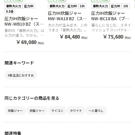
豪熱大火力
圧力IH
豪熱大火力
圧力IH
1升
豪熱大火力
圧力IH
1升
5.5合
圧力IH炊飯ジャー
圧力IH炊飯ジャー
圧力IH炊飯ジャー
NW-WA18 BZ（スレ
NW-BC18 BA（ブラ
NW-WB10 BZ（スレ
ートブラック）
ック）
大火力が生み出す、この
暮らしになじむ、スタイ
ートブラック）
うまさ「豪熱大火力」。
リッシュでコンパクトな
象印の「豪熱大火力」は
デザイン。
￥
￥
火力が違う。だから、う
84,480
75,680
(税込)
(税込)
まい。
￥
69,080
(税込)
関連キーワード
#新生活におすすめ
同じカテゴリーの商品を見る
炊飯ジャー
炊飯ジャー
マイコン
ホワイト
一人暮らし
関連特集