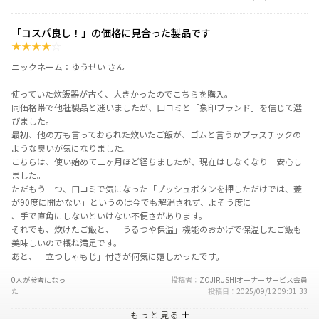
「コスパ良し！」の価格に見合った製品です
★
★
★
★
☆
ニックネーム：ゆうせい さん
使っていた炊飯器が古く、大きかったのでこちらを購入。
同価格帯で他社製品と迷いましたが、口コミと「象印ブランド」を信じて選
びました。
最初、他の方も言っておられた炊いたご飯が、ゴムと言うかプラスチックの
ような臭いが気になりました。
こちらは、使い始めて二ヶ月ほど経ちましたが、現在はしなくなり一安心し
ました。
ただもう一つ、口コミで気になった「プッシュボタンを押しただけでは、蓋
が90度に開かない」というのは今でも解消されず、よそう度に
、手で直角にしないといけない不便さがあります。
それでも、炊けたご飯と、「うるつや保温」機能のおかげで保温したご飯も
美味しいので概ね満足です。
あと、「立つしゃもじ」付きが何気に嬉しかったです。
0人が参考になっ
投稿者
ZOJIRUSHIオーナーサービス会員
た
投稿日
2025/09/12 09:31:33
もっと見る