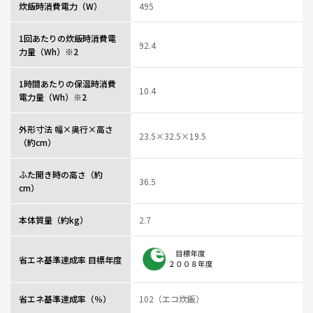
0人が参考になっ
投稿者
ZOJIRUSHIオーナーサービス会員
炊飯時消費電力（W）
495
た
投稿日
2025/06/04 10:09:54
1回あたりの炊飯時消費電
レビュー一覧
92.4
力量（Wh）※2
1時間あたりの保温時消費
10.4
電力量（Wh）※2
外形寸法 幅×奥行×高さ
23.5×32.5×19.5
（約cm）
ふた開き時の高さ（約
36.5
cm）
本体質量（約kg）
2.7
省エネ基準達成率 目標年度
省エネ基準達成率（％）
102（エコ炊飯）