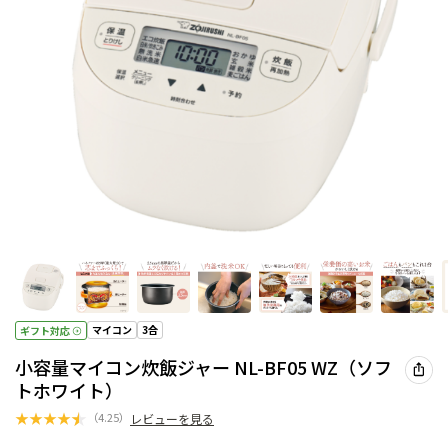
マイコン
3合
ギフト対応
小容量マイコン炊飯ジャー NL-BF05 WZ（ソフ
トホワイト）
★
★
★
★
★
（
4.25
）
レビューを見る