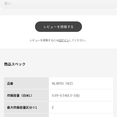
良い
★
★
★
★
☆
ニックネーム：さら さん
白米炊き込みモードで炊飯、
レビューを投稿する
ウルモチで美味しく頂きました。
エコモードは使わないので、
レビューを投稿するには
ログイン
してください。
メインにして欲しくない。
0人が参考になっ
投稿者
ZOJIRUSHIオーナーサービス会員
た
投稿日
2025/08/08 14:49:46
商品スペック
蓋が洗いやすいです
★
★
★
★
☆
ニックネーム：なみま さん
品番
NL-BF05（WZ）
以前使っていた他社のものはパッキンが蓋の一部に小さく付いているタイプ
で、その部分がすぐに切れてきてしまい、交換部品も無いので買い換える事
炊飯容量（白米L）
0.09~0.54(0.5~3合)
に。
玄米を炊くととてもボソボソでしたが、この製品はパッキンが一面に付いて
最大炊飯容量区分※1
E
いて丈夫そうですし、玄米も柔らかく炊けて良かったです。