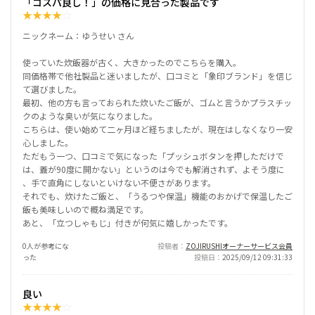
「コスパ良し！」の価格に見合った製品です
★
★
★
★
☆
ニックネーム：ゆうせい さん
使っていた炊飯器が古く、大きかったのでこちらを購入。
同価格帯で他社製品と迷いましたが、口コミと「象印ブランド」を信じ
て選びました。
最初、他の方も言っておられた炊いたご飯が、ゴムと言うかプラスチッ
クのような臭いが気になりました。
こちらは、使い始めて二ヶ月ほど経ちましたが、現在はしなくなり一安
心しました。
ただもう一つ、口コミで気になった「プッシュボタンを押しただけで
は、蓋が90度に開かない」というのは今でも解消されず、よそう度に
、手で直角にしないといけない不便さがあります。
それでも、炊けたご飯と、「うるつや保温」機能のおかげで保温したご
飯も美味しいので概ね満足です。
あと、「立つしゃもじ」付きが何気に嬉しかったです。
0人が参考にな
投稿者
ZOJIRUSHIオーナーサービス会員
った
投稿日
2025/09/12 09:31:33
良い
★
★
★
★
☆