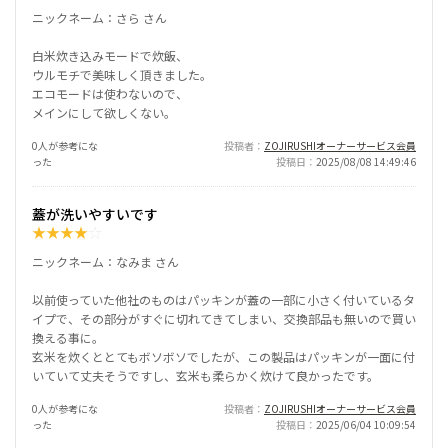
ニックネーム：さら さん
白米炊き込みモードで炊飯、
ウルモチで美味しく頂きました。
エコモードは使わないので、
メインにして欲しくない。
0人が参考にな
投稿者
ZOJIRUSHIオーナーサービス会員
った
投稿日
2025/08/08 14:49:46
蓋が洗いやすいです
★
★
★
★
☆
ニックネーム：なみま さん
以前使っていた他社のものはパッキンが蓋の一部に小さく付いているタ
イプで、その部分がすぐに切れてきてしまい、交換部品も無いので買い
換える事に。
玄米を炊くととてもボソボソでしたが、この製品はパッキンが一面に付
いていて丈夫そうですし、玄米も柔らかく炊けて良かったです。
0人が参考にな
投稿者
ZOJIRUSHIオーナーサービス会員
った
投稿日
2025/06/04 10:09:54