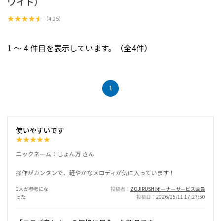
ワイト）
★
★
★
★
★
（
4.25
）
1 ～ 4 件目を表示しています。（全4件）
1
使いやすいです
★
★
★
★
★
ニックネーム：じょん万 さん
操作がカンタンで、軽やかなメロディが気に入っています！
0人が参考にな
投稿者
ZOJIRUSHIオーナーサービス会員
った
投稿日
2026/05/11 17:27:50