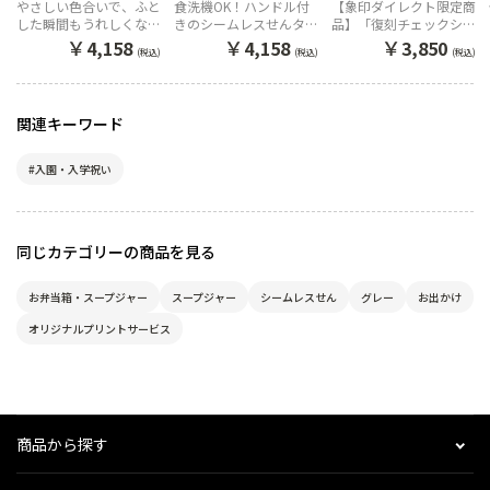
ホワイト）
GM（アッシュグリ
チェック）
やさしい色合いで、ふと
食洗機OK！ハンドル付
【象印ダイレクト限定商
ーン）
した瞬間もうれしくなる
きのシームレスせんタン
品】「復刻チェックシリ
ワタシにちょうどいいワ
ブラー
ーズ」
￥
￥
￥
4,158
4,158
3,850
(税込)
(税込)
(税込)
ンタッチマグ。
関連キーワード
#入園・入学祝い
同じカテゴリーの商品を見る
お弁当箱・スープジャー
スープジャー
シームレスせん
グレー
お出かけ
オリジナルプリントサービス
商品から探す