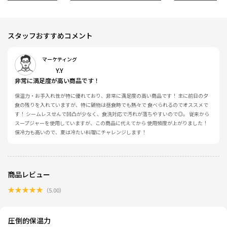
スタッフおすすめコメント
マーケティング
Y.Y
非常に満足度が高い商品です！
保温力・お手入れ性が特に優れており、非常に満足度の高い商品です！ 主に前日の夕
食の残りを入れていますが、特に鍋物は昼食時でも熱々で 食べられるのでオススメで
す！ シームレスせんで凹凸が少なく、食洗対応で汚れが落ちやすいので◎。 従来から
スープジャーを使用していますが、この商品に代えてから 使用頻度が上がりました！
保冷力も高いので、夏は冷たい料理にチャレンジします！
商品レビュー
★
★
★
★
★
（
5.00
）
圧倒的保温力