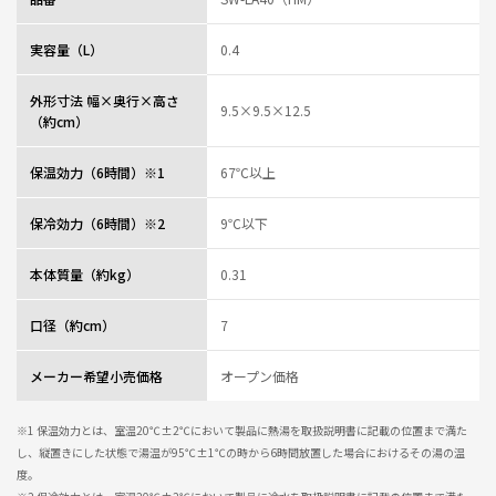
実容量（L）
0.4
外形寸法 幅×奥行×高さ
9.5×9.5×12.5
（約cm）
保温効力（6時間）※1
67℃以上
保冷効力（6時間）※2
9℃以下
本体質量（約kg）
0.31
口径（約cm）
7
メーカー希望小売価格
オープン価格
※1 保温効力とは、室温20℃±2℃において製品に熱湯を取扱説明書に記載の位置まで満た
し、縦置きにした状態で湯温が95℃±1℃の時から6時間放置した場合におけるその湯の温
度。