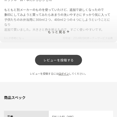
もともと別メーカーのものを使っていたけど、追加で欲しくなったので
象印にしてみようと買ってみたらあまりの洗いやすさにすっかり気に入って
子供たちのお弁当用に300ml２つ、400ml２つの４つにしようということに
なり
追加で買いました。大きさと色を揃えたので、すごく使いやすいです。
もっと見る
0人が参考になっ
投稿者
ZOJIRUSHIオーナーサービス会員
た
投稿日
2026/05/11 17:27:47
レビュー一覧
レビューを投稿する
レビューを投稿するには
ログイン
してください。
商品スペック
品番
SW-LA40（HM）