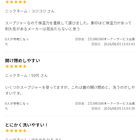
★
★
★
★
★
ニックネーム：コジコジ さん
スープジャーなので保温力を重視して選びました。象印ほど保温力があって
耐久性があるメーカーは見当たらないと思う
0人が参考になっ
投稿者
ZOJIRUSHIオーナーサービス会員
た
投稿日
2026/08/05 15:03:43
開け閉めしやすい
★
★
★
★
★
ニックネーム：50代 さん
いくつかスープジャーを使ってますが、これは蓋の開け閉めと、洗うのがしや
すいです。
0人が参考になっ
投稿者
ZOJIRUSHIオーナーサービス会員
た
投稿日
2026/08/05 15:03:39
とにかく洗いやすい！
★
★
★
★
★
ニックネーム：ゆたかちひろ さん