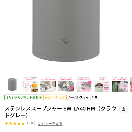
シームレスせん
0.4L
オリジナルプリント対象
eギフト対応
ステンレススープジャー SW-LA40 HM（クラウ
ドグレー）
★
★
★
★
★
（
5.00
）
レビューを見る