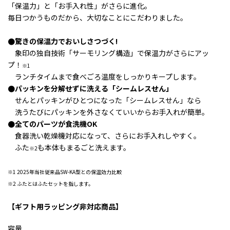
「保温力」と「お手入れ性」がさらに進化。
毎日つかうものだから、大切なことにこだわりました。
●驚きの保温力でおいしさつづく!
象印の独自技術「サーモリング構造」で保温力がさらにアッ
プ！
※1
ランチタイムまで食べごろ温度をしっかりキープします。
●パッキンを分解せずに洗える「シームレスせん」
せんとパッキンがひとつになった「シームレスせん」なら
洗うたびにパッキンを外さなくていいからお手入れが簡単。
●全てのパーツが食洗機OK
食器洗い乾燥機対応になって、さらにお手入れしやすく。
ふた
も本体もまるごと洗えます。
※2
※1 2025年当社従来品SW-KA型との保温効力比較
※2 ふたとはふたセットを指します。
【ギフト用ラッピング非対応商品】
容量