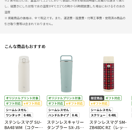
※2 保冷効力とは、室温20℃±2℃において製品に冷水を取扱説明書に記載の位置まで満た
し、縦置きにした状態で水の温度が4℃±1℃の時から6時間放置した場合におけるその水の
温度
※ 掲載商品の価格は、全て税込です。また、運送費・設置費・付帯工事費・使用済み商品の
引き取り費等は含まれておりません。
こんな商品もおすすめ
オリジナルプリント対象
オリジナルプリント対象
限定商品
ギフト対応
ギフト対応
eギフト対応
ギフト対応
eギフト対応
eギフト対応
シームレスせん
シームレスせん
シームレスせん
ワンタッチ
0.48L
ハンドルタイプ
0.4L
スクリュー
0.48L
ステンレスマグ SU-
ステンレスキャリー
ステンレスマグ SM-
BA48 WM（コクーン
タンブラー SX-JS40
ZB48DC RZ（レッド