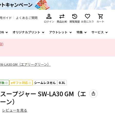
用ガイド
よくあるご質問
ログイン
商品比較
閲覧履歴
お気に入り
カート
ION
オリジナルプリント
アウトレット
特集
サービス
日）
W-LA30 GM（エアリーグリーン）
対象
eギフト対応
シームレスせん
0.3L
ープジャー SW-LA30 GM（エ
ーン）
）
レビューを見る