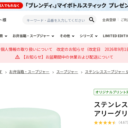
ト
様
会員登録
ご利
筒
お弁当箱・スープジャー
その他
シリーズ
LIMITED EDIT
個人情報の取り扱いについて 改定のお知らせ（改定日 2026年9月1
【お知らせ】お盆期間中の休業および配送について
す
お弁当箱・スープジャー
スープジャー
ステンレススープジャー S
オリジナルプリント
ステンレスス
アリーグリ
★
★
★
★
★
（
4.67