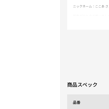
ニックネーム：ここあ さ
新色が出たので買いまし
0人が参考になった
商品スペック
品番