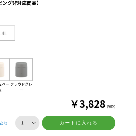
ピング非対応商品】
0.4L
ュベー
クラウドグレ
ュ
ー
￥
3,828
(税込)
あり
カートに入れる