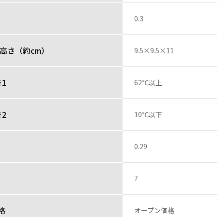
0.3
高さ（約cm）
9.5×9.5×11
1
62℃以上
2
10℃以下
0.29
7
格
オープン価格