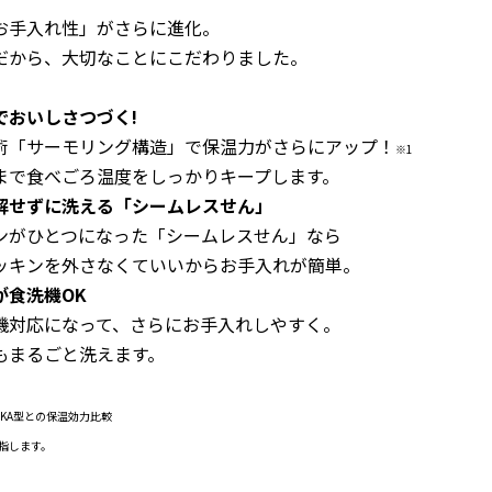
お手入れ性」がさらに進化。
だから、大切なことにこだわりました。
でおいしさつづく!
「サーモリング構造」で保温力がさらにアップ！
※1
で食べごろ温度をしっかりキープします。
解せずに洗える「シームレスせん」
がひとつになった「シームレスせん」なら
キンを外さなくていいからお手入れが簡単。
が食洗機OK
対応になって、さらにお手入れしやすく。
もまるごと洗えます。
W-KA型との保温効力比較
を指します。