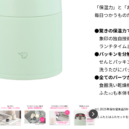
「保温力」と「
毎日つかうもの
●驚きの保温力
象印の独自技術
ランチタイムま
●パッキンを分
せんとパッキン
洗うたびにパッ
●全てのパーツ
食器洗い乾燥機
ふた
も本体
※2
※1 2025年当社従来品S
※2 ふたとはふたセット