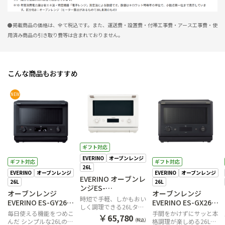
●掲載商品の価格は、全て税込です。また、運送費・設置費・付帯工事費・アース工事費・使
用済み商品の引き取り費等は含まれておりません。
こんな商品もおすすめ
NEW
ギフト対応
EVERINO
オーブンレンジ
ギフト対応
ギフト対応
26L
EVERINO
オーブンレンジ
EVERINO
オーブンレンジ
EVERINO オーブンレ
26L
26L
ンジES-
オーブンレンジ
オーブンレンジ
GT26WA（ホワイ
時短で手軽、しかもおい
EVERINO ES-GY26
EVERINO ES-GX26
ト）
しく調理できる26Lタイ
BA（ブラック）
BM（スレートブラッ
毎日使える機能をつめこ
手間をかけずにサッと本
プのオーブンレンジ
￥
65,780
ク）
んだ シンプルな26Lのオ
格調理が楽しめる26Lの
(税込)