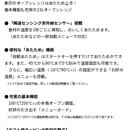
象印のオーブンレンジはあたため上手！
基本機能も充実の23Lオーブンレンジ
● 「瞬速センシング赤外線センサー」搭載
食材の温度を1秒ごとに検知し、
おいしくあたためます。
（あたためなどの一部自動メニューで対応）
● 便利な「あたため」機能
「自動あたため」はスタートキーを押すだけであたためができ
ます。また、45℃から90℃まで
5℃刻みで温度設定も可能です。
さらに、幅広い温度（-10℃?90℃
）の設定ができる
「お好み
※1
温度」
メニューも搭載。
※1 5℃刻みで設定可能。詳しくは取扱説明書をご覧ください。
● 充実の基本機能
100℃?250℃
の本格オーブン調理。
※2
好評の引き出す「メニューボード」
※2 220℃?250℃での運転時間は約5分。その後は自動的に210℃に切り変ります。
【ギフト用ラッピング非対応商品】