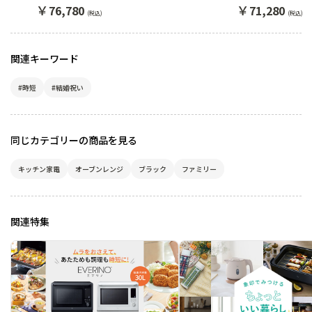
ーブンレンジ EVERINO
オーブンレンジ
￥
￥
76,780
71,280
(税込)
(税込)
EVERINO
関連キーワード
#時短
#結婚祝い
同じカテゴリーの商品を見る
キッチン家電
オーブンレンジ
ブラック
ファミリー
関連特集