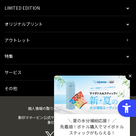
LIMITED EDITION
オリジナルプリント
アウトレット
特集
サービス
✕
その他
個人情報の取り扱い
会社概要
ご利用規約
会員規約
象印マホービン公式サイト
ZOJIRUSHIオーナーサービス
＼ 夏の水分補給応援！ ／
象印パーツダイレクト
先着順！ボトル購入でマイボトル
スティックがもらえる！