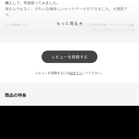
購入して、早速使ってみました。
焼きムラもなく、きれいな美味しいホットケーキができました。大満足で
す。
もっと見る
0人が参考になっ
投稿者
ZOJIRUSHIオーナーサービス会員
た
投稿日
2026/05/11 17:27:46
デザインと持ちやすさが気にいっている
★
★
★
★
☆
レビューを投稿する
ニックネーム：えいちゃん さん
軽くて持ちやすく掃除も楽な商品です。
レビューを投稿するには
ログイン
してください。
0人が参考になっ
投稿者
ZOJIRUSHIオーナーサービス会員
た
投稿日
2025/11/11 16:46:54
商品の特長
ホットプレートメニューが増えます
★
★
★
★
★
ニックネーム：花咲ばあは さん
前のプレートは餃子とお好み焼きに使うだけでしたが、これは深さがあるの
で焼きそばやパスタなどにも使えそうです。