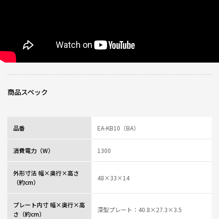
0人が参考になっ
投稿者
ZOJIRUSHIオーナーサービス会員
た
投稿日
2025/08/08 14:49:46
レビュー一覧
商品スペック
品番
EA-KB10（BA）
消費電力（W）
1300
外形寸法 幅×奥行×高さ
48×33×14
（約cm）
プレート内寸 幅×奥行×高
深型プレート：40.8×27.3×3.5
さ（約cm）