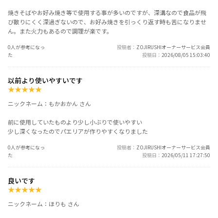
焼きそばやお好み焼き等で使用する事が多いのですが、深溝なので食品が飛
び散りにくく深過ぎないので、お好み焼きを引っくり返す時も苦になりませ
ん。また火力もあるので調理が楽です。
0人が参考になっ
投稿者
ZOJIRUSHIオーナーサービス会員
た
投稿日
2026/08/05 15:03:40
以前より使いやすいです
★
★
★
★
★
ニックネーム：もかおかん さん
前に使用していたものより少し小ぶりで使いやすい
少し深くなったのでパエリアが作りやすくなりました
0人が参考になっ
投稿者
ZOJIRUSHIオーナーサービス会員
た
投稿日
2026/05/11 17:27:50
良いです
★
★
★
★
★
ニックネーム：ほりも さん