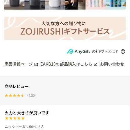
のeギフトとは？
商品情報ページ
EAKB10
の部品購入はこちら
お問い合わせ
商品レビュー
★
★
★
★
★
（
4.50
）
火力と大きさが良いです
★
★
★
★
★
ニックネーム：60代 さん