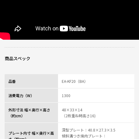
商品スペック
品番
EA-KF20（BA）
消費電力（W）
1300
外形寸法 幅×奥行×高さ
48×33×14
（約cm）
（2枚重ね時高さ16)
深型プレート：40.8×27.3×3.5
プレート内寸 幅×奥行×高
傾斜溝つき焼肉プレート：
さ（約cm）