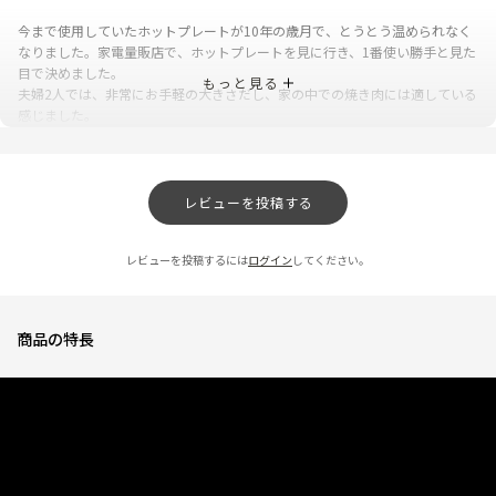
今まで使用していたホットプレートが10年の歳月で、とうとう温められなく
なりました。家電量販店で、ホットプレートを見に行き、1番使い勝手と見た
目で決めました。
もっと見る
夫婦2人では、非常にお手軽の大きさだし、家の中での焼き肉には適している
感じました。
0人が参考になっ
投稿者
ZOJIRUSHIオーナーサービス会員
た
投稿日
2025/11/11 16:46:54
レビューを投稿する
使いやすい
★
★
★
★
☆
レビューを投稿するには
ログイン
してください。
ニックネーム：さくら さん
すべてはずれるので、手入れがしやすく、使い勝手が良いです。
商品の特長
0人が参考になっ
投稿者
ZOJIRUSHIオーナーサービス会員
た
投稿日
2025/05/14 15:18:15
レビュー一覧