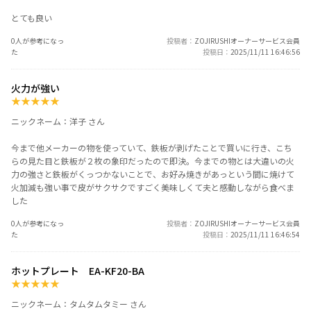
とても良い
0人が参考になっ
投稿者
ZOJIRUSHIオーナーサービス会員
た
投稿日
2025/11/11 16:46:56
火力が強い
★
★
★
★
★
ニックネーム：洋子 さん
今まで他メーカーの物を使っていて、鉄板が剥げたことで買いに行き、こち
らの見た目と鉄板が２枚の象印だったので即決。今までの物とは大違いの火
力の強さと鉄板がくっつかないことで、お好み焼きがあっという間に焼けて
火加減も強い事で皮がサクサクですごく美味しくて夫と感動しながら食べま
した
0人が参考になっ
投稿者
ZOJIRUSHIオーナーサービス会員
た
投稿日
2025/11/11 16:46:54
ホットプレート EA-KF20-BA
★
★
★
★
★
ニックネーム：タムタムタミー さん