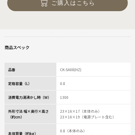
ご購入はこちら
商品スペック
品番
CK-SA08(HZ)
定格容量（L）
0.8
消費電力湯沸かし時（W）
1300
外形寸法 幅×奥行×高さ
23×16×17（本体のみ）
（約cm）
23×16×19（電源プレート含む）
0.8（本体のみ）
本体質量（約kg）