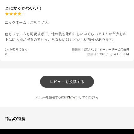
とにかくかわいい！
★
★
★
★
☆
ニックネーム：ごちこ さん
色もフォルムも可愛すぎて、他の物も象印にしたいくらいです！ただ少しお
上品にお湯が出るのでせっかちな私にはもどかしい部分があります。
0人が参考になっ
投稿者
ZOJIRUSHIオーナーサービス会員
た
投稿日
2025/05/14 15:18:14
レビューを投稿する
レビューを投稿するには
ログイン
してください。
商品の特長