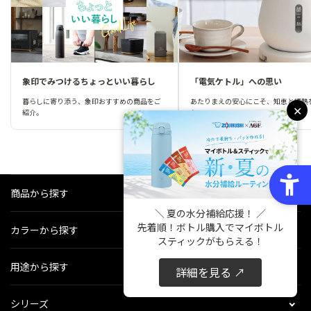
象印でみつけるちょっといい暮らし
「電気ケトル」への思い
暮らしに寄り添う、象印おすすめの商品をご
あたりまえの安心にこそ、知恵と情熱
✕
紹介。
たい。
商品から探す
＼ 夏の水分補給応援！ ／
先着順！ボトル購入でマイボトル
カラーから探す
スティックがもらえる！
用途から探す
詳細を見る ↗
シリーズ