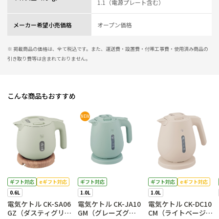
1.1（電源プレート含む）
メーカー希望小売価格
オープン価格
※ 掲載商品の価格は、全て税込です。また、運送費・設置費・付帯工事費・使用済み商品の
引き取り費等は含まれておりません。
こんな商品もおすすめ
NEW
ギフト対応
eギフト対応
ギフト対応
ギフト対応
eギフト対応
0.6L
1.0L
1.0L
電気ケトル CK-SA06
電気ケトル CK-JA10
電気ケトル CK-DC10
GZ（ダスティグリー
GM（グレーズグリ
CM（ライトベージ