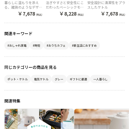
ン）
ーン）
ュ）
暮らしに温もりを添え
注ぎやすさと安全性にこ
安全設計に清潔性をプラ
る、雑貨のようなデザイ
だわったベーシックモデ
スしたケトル
ン。
ル
￥
￥
￥
7,678
8,228
7,678
(税込)
(税込)
(税込)
関連キーワード
#おしゃれ家電
#時短
#おうちカフェ
#新生活におすすめ
同じカテゴリーの商品を見る
ポット・ケトル
電気ケトル
グレー
ギフトに最適
一人暮らし
関連特集