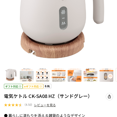
0.8L
ギフト対応
eギフト対応
電気ケトル CK-SA08 HZ（サンドグレー）
★
★
★
★
★
（
4.50
）
レビューを見る
● 暮らしに温もりを添える雑貨のようなデザイン