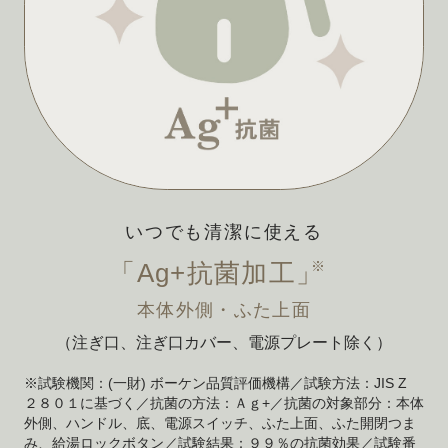
いつでも清潔に使える
※
「Ag+抗菌加工」
本体外側・ふた上面
（注ぎ口、注ぎ口カバー、電源プレート除く）
※試験機関：(一財) ボーケン品質評価機構／試験方法：JIS Z
２８０１に基づく／抗菌の方法：Ａｇ+／抗菌の対象部分：本体
外側、ハンドル、底、電源スイッチ、ふた上面、ふた開閉つま
み、給湯ロックボタン／試験結果：９９％の抗菌効果／試験番