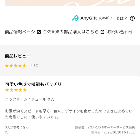
のeギフトとは？
商品情報ページ
CKSA08
の部品購入はこちら
お問い合わせ
商品レビュー
★
★
★
★
★
（
4.50
）
可愛い色味で機能もバッチリ
★
★
★
★
★
ニックネーム：チュール さん
お湯が沸くスピードも早く、色味、デザインも良かったのでまさに求めてい
た商品でした！使いやすいです。
0人が参考になっ
投稿者
ZOJIRUSHIオーナーサービス会員
た
投稿日
2025/10/10 16:13:11