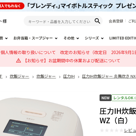
ト
様
会員登録
ご利
筒
お弁当箱・スープジャー
その他
シリーズ
LIMITED EDIT
個人情報の取り扱いについて 改定のお知らせ（改定日 2026年9月1
【お知らせ】お盆期間中の休業および配送について
す
炊飯ジャー
炊飯ジャー
圧力IH
圧力IH炊飯ジャー 炎舞炊き NX-
NEW
レンタルOK
圧力IH炊飯
WZ（白）
★
★
★
★
★
レビ