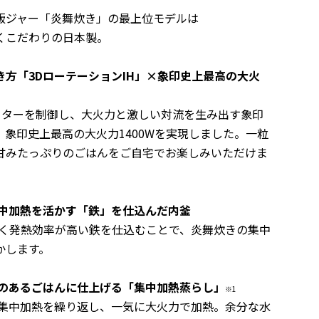
飯ジャー「炎舞炊き」の最上位モデルは
くこだわりの日本製。
き方「3DローテーションIH」×象印史上最高の大火
ーターを制御し、
大火力と激しい対流を生み出す象印
、象印史上最高の大火力1400Wを実現しました。
一粒
甘みたっぷりのごはんをご自宅でお楽しみいただけま
集中加熱を活かす「鉄」を仕込んだ内釜
く発熱効率が高い鉄を仕込むことで、炎舞炊きの集中
かします。
力のあるごはんに仕上げる「集中加熱蒸らし」
※1
中加熱を繰り返し、一気に大火力で加熱。
余分な水