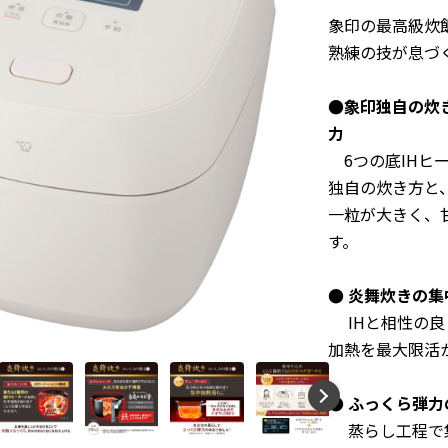
象印の最高級炊
熟練の技が息づ
●
象印独自の炊
力
6つの底IHヒ
独自の炊き方と
一粒が大きく、
す。
● 炎舞炊きの
IHと相性の良
加熱を最大限活
● ふっくら弾
蒸らし工程で集