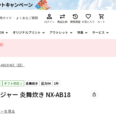
用ガイド
よくあるご質問
ログイン
商品比較
閲覧履歴
お気に入り
カート
ION
オリジナルプリント
アウトレット
特集
サービス
日）
AB18 WZ（白）
ギフト対応
炎舞炊き
圧力IH
1升
ジャー 炎舞炊き NX-AB18
ューを見る