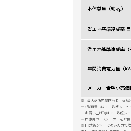
本体質量（約kg）
省エネ基準達成率 
省エネ基準達成率（
年間消費電力量（kW
メーカー希望小売価
※1 最大炊飯容量区分 D：電磁誘
※2 消費電力はエコ炊飯メニ
※ お買い上げ時はエコ炊飯メ
※ 医療用ペースメーカーをお
※ I H炊飯ジャーは強い火力