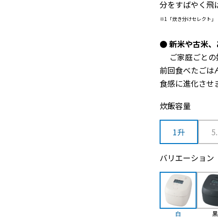
分をすばやく飛
※1「炊き分けセレクト」
● 新米や古米
ご家庭ごとの
前回食べたごは
食感に進化させ
炊飯容量
1升
5
バリエーション
白