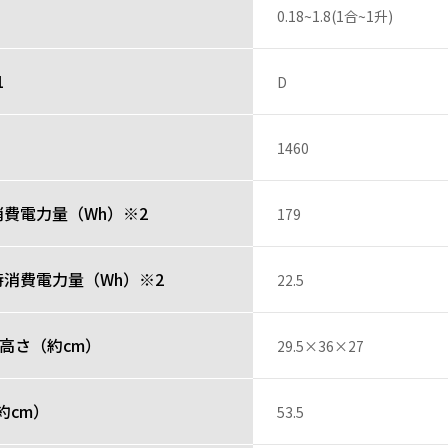
0.18~1.8(1合~1升)
1
D
）
1460
費電力量（Wh）※2
179
時消費電力量（Wh）※2
22.5
高さ（約cm）
29.5×36×27
約cm）
53.5