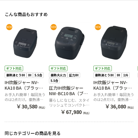
こんな商品もおすすめ
NEW
NEW
NEW
ギフト対応
ギフト対応
ギフト対応
豪熱沸とうIH
IH
5.5合
豪熱大火力
圧力IH
豪熱沸とうIH
IH
1升
5.5合
IH炊飯ジャー NV-
IH炊飯ジャー NV-
KA10 BA（ブラッ
圧力IH炊飯ジャー
KA18 BA（ブラッ
ク）
NW-BC10 BA（ブラ
ク）
お手入れ簡単！毎回洗う
お手入れ簡単！毎回洗う
ック）
のは2点だけ。豪熱沸と
のは2点だけ。豪熱沸と
暮らしになじむ、スタイ
うIHの高火力で、芯まで
うIHの高火力で、芯まで
￥
￥
リッシュでコンパクトな
30,580
36,080
(税込)
(税込)
ふっくら炊き上げる
ふっくら炊き上げる
デザイン。
￥
67,980
(税込)
同じカテゴリーの商品を見る