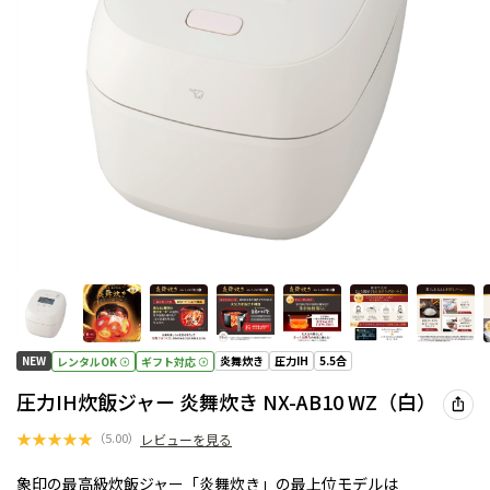
NEW
炎舞炊き
圧力IH
5.5合
レンタルOK
ギフト対応
圧力IH炊飯ジャー 炎舞炊き NX-AB10 WZ（白）
★
★
★
★
★
（
5.00
）
レビューを見る
象印の最高級炊飯ジャー「炎舞炊き」の最上位モデルは