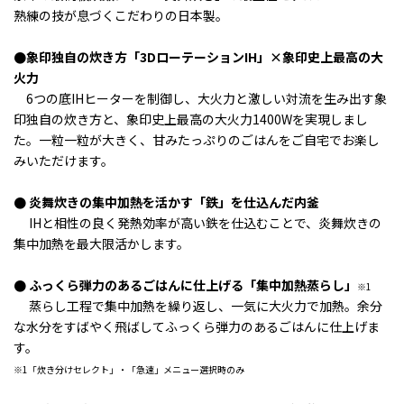
熟練の技が息づくこだわりの日本製。
●
象印独自の炊き方「3DローテーションIH」×象印史上最高の大
火力
6つの底IHヒーターを制御し、
大火力と激しい対流を生み出す象
印独自の炊き方と、象印史上最高の大火力1400Wを実現しまし
た。
一粒一粒が大きく、甘みたっぷりのごはんをご自宅でお楽し
みいただけます。
● 炎舞炊きの集中加熱を活かす「鉄」を仕込んだ内釜
IHと相性の良く発熱効率が高い鉄を仕込むことで、炎舞炊きの
集中加熱を最大限活かします。
● ふっくら弾力のあるごはんに仕上げる「集中加熱蒸らし」
※1
蒸らし工程で集中加熱を繰り返し、一気に大火力で加熱。
余分
な水分をすばやく飛ばしてふっくら弾力のあるごはんに仕上げま
す。
※1「炊き分けセレクト」・「急速」メニュー選択時のみ