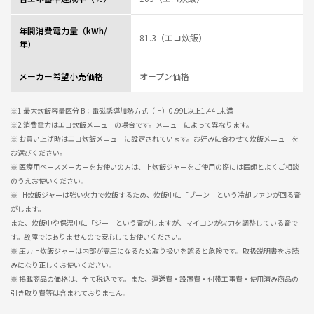
年間消費電力量（kWh/
81.3（エコ炊飯）
年）
メーカー希望小売価格
オープン価格
※1 最大炊飯容量区分 B：電磁誘導加熱方式（IH）0.99L以上1.44L未満
※2 消費電力はエコ炊飯メニューの場合です。メニューによって異なります。
※ お買い上げ時はエコ炊飯メニューに設定されています。お好みに合わせて炊飯メニューを
お選びください。
※ 医療用ペースメーカーをお使いの方は、IH炊飯ジャーをご使用の際には医師とよくご相談
のうえお使いください。
※ I H炊飯ジャーは強い火力で炊飯するため、炊飯中に「ブーン」という冷却ファンが回る音
がします。
また、炊飯中や保温中に「ジー」という音がしますが、マイコンが火力を調整している音で
す。故障ではありませんので安心してお使いください。
※ 圧力IH炊飯ジャーは内部が高圧になるため取り扱いを誤ると危険です。取扱説明書をお読
みになり正しくお使いください。
※ 掲載商品の価格は、全て税込です。また、運送費・設置費・付帯工事費・使用済み商品の
引き取り費等は含まれておりません。