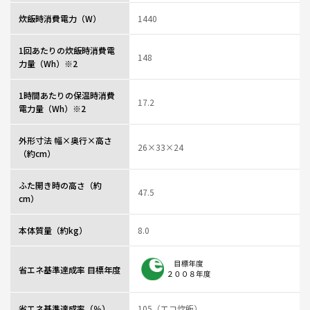
炊飯時消費電力（W）
1440
1回あたりの炊飯時消費電
148
力量（Wh）※2
1時間あたりの保温時消費
17.2
電力量（Wh）※2
外形寸法 幅×奥行×高さ
26×33×24
（約cm）
ふた開き時の高さ（約
47.5
cm）
本体質量（約kg）
8.0
省エネ基準達成率 目標年度
省エネ基準達成率（％）
105（エコ炊飯）