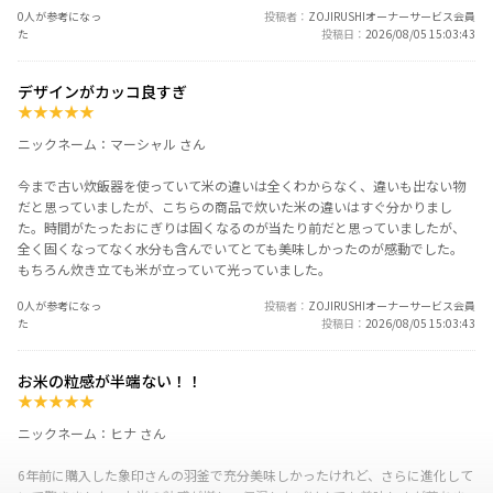
0人が参考になっ
投稿者
ZOJIRUSHIオーナーサービス会員
た
投稿日
2026/08/05 15:03:43
デザインがカッコ良すぎ
★
★
★
★
★
ニックネーム：マーシャル さん
今まで古い炊飯器を使っていて米の違いは全くわからなく、違いも出ない物
だと思っていましたが、こちらの商品で炊いた米の違いはすぐ分かりまし
た。時間がたったおにぎりは固くなるのが当たり前だと思っていましたが、
全く固くなってなく水分も含んでいてとても美味しかったのが感動でした。
もちろん炊き立ても米が立っていて光っていました。
0人が参考になっ
投稿者
ZOJIRUSHIオーナーサービス会員
た
投稿日
2026/08/05 15:03:43
お米の粒感が半端ない！！
★
★
★
★
★
ニックネーム：ヒナ さん
6年前に購入した象印さんの羽釜で充分美味しかったけれど、さらに進化して