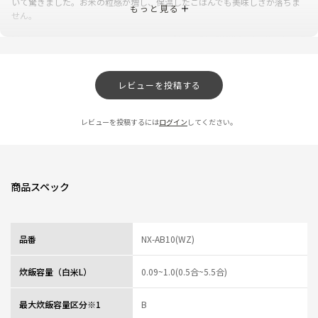
いて驚きました。お米の粒感が増し、保温したごはんでも美味しさが落ちま
もっと見る
せん。
0人が参考になっ
投稿者
ZOJIRUSHIオーナーサービス会員
た
投稿日
2026/08/05 15:03:42
レビュー一覧
レビューを投稿する
レビューを投稿するには
ログイン
してください。
商品スペック
品番
NX-AB10(WZ)
炊飯容量（白米L）
0.09~1.0(0.5合~5.5合)
最大炊飯容量区分※1
B