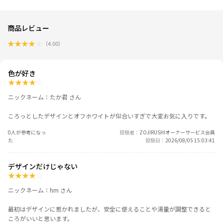
商品レビュー
★
★
★
★
★
（
4.00
）
色が好き
★
★
★
★
☆
ニックネーム：たか君 さん
ころっとしたデザインとオフホワイトが似合いすぎで大変お気に入りです。
0人が参考になっ
投稿者
ZOJIRUSHIオーナーサービス会員
た
投稿日
2026/08/05 15:03:41
デザインだけじゃない
★
★
★
★
☆
ニックネーム：hm さん
最初はデザインに惹かれましたが、安全に使えることや湯量が調整できると
ころがいいと思います。