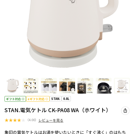
STAN.
0.8L
ギフト対応
eギフト対応
STAN.電気ケトル CK-PA08 WA（ホワイト）
★
★
★
★
★
（
4.00
）
レビューを見る
象印の電気ケトルはお湯を使いたいときに「すぐ沸く」のはもち