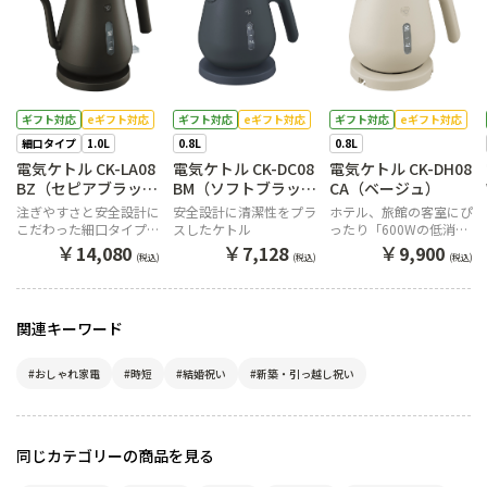
ギフト対応
eギフト対応
ギフト対応
eギフト対応
ギフト対応
eギフト対応
細口タイプ
1.0L
0.8L
0.8L
電気ケトル CK-LA08
電気ケトル CK-DC08
電気ケトル CK-DH08
BZ（セピアブラッ
BM（ソフトブラッ
CA（ベージュ）
ク）
ク）
注ぎやすさと安全設計に
安全設計に清潔性をプラ
ホテル、旅館の客室にぴ
こだわった細口タイプの
スしたケトル
ったり「600Wの低消費
電気ケトル
電力」
￥
￥
￥
14,080
7,128
9,900
(税込)
(税込)
(税込)
関連キーワード
#おしゃれ家電
#時短
#結婚祝い
#新築・引っ越し祝い
同じカテゴリーの商品を見る