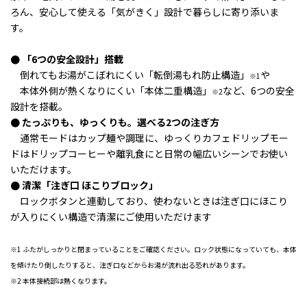
ろん、安心して使える「気がきく」設計で暮らしに寄り添いま
す。
● 「6つの安全設計」搭載
倒れてもお湯がこぼれにくい「転倒湯もれ防止構造」
や
※1
本体外側が熱くなりにくい「本体二重構造」
など、6つの安全
※2
設計を搭載。
● たっぷりも、ゆっくりも。選べる2つの注ぎ方
通常モードはカップ麺や調理に、ゆっくりカフェドリップモー
ドはドリップコーヒーや離乳食にと
日常の幅広いシーンでお使い
いただけます。
● 清潔「注ぎ口 ほこりブロック」
ロックボタンと連動しており、使わないときは注ぎ口にほこり
が入りにくい構造で
清潔にご使用いただけます
※1
ふたがしっかりと閉まっていることをご確認ください。
ロック状態になっていても、本体
を傾けたり倒したりすると、注ぎ口などからお湯が流れ出る恐れがあります。
※2 本体接続部は熱くなります。