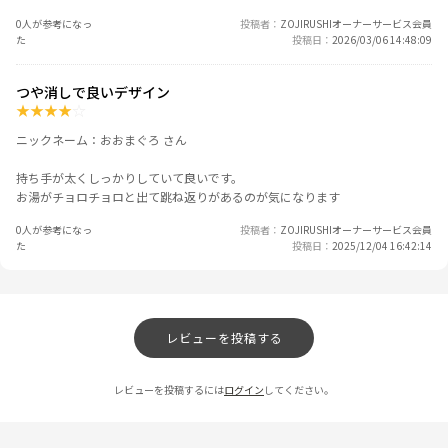
0人が参考になっ
投稿者
ZOJIRUSHIオーナーサービス会員
た
投稿日
2026/03/06 14:48:09
つや消しで良いデザイン
★
★
★
★
☆
ニックネーム：おおまぐろ さん
持ち手が太くしっかりしていて良いです。
お湯がチョロチョロと出て跳ね返りがあるのが気になります
0人が参考になっ
投稿者
ZOJIRUSHIオーナーサービス会員
た
投稿日
2025/12/04 16:42:14
レビューを投稿する
レビューを投稿するには
ログイン
してください。