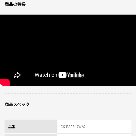
商品の特長
商品スペック
品番
CK-PA08（WA）