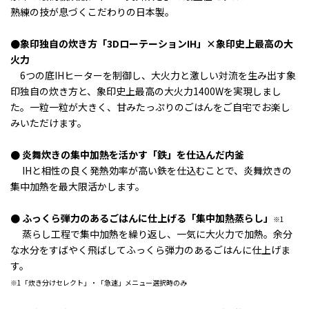
熟練の技が息づくこだわりの日本製。
●
象印独自の炊き方「3DローテーションIH」×象印史上最高の大
火力
6つの底IHヒーターを制御し、
大火力と激しい対流を生み出す象
印独自の炊き方と、象印史上最高の大火力1400Wを実現しまし
た。
一粒一粒が大きく、甘みたっぷりのごはんをご自宅でお楽し
みいただけます。
● 炎舞炊きの集中加熱を活かす「鉄」を仕込んだ内釜
IHと相性の良く発熱効率が高い鉄を仕込むことで、炎舞炊きの
集中加熱を最大限活かします。
● ふっくら弾力のあるごはんに仕上げる「集中加熱蒸らし」
※1
蒸らし工程で集中加熱を繰り返し、一気に大火力で加熱。
余分
な水分をすばやく飛ばしてふっくら弾力のあるごはんに仕上げま
す。
※1「炊き分けセレクト」・「急速」メニュー選択時のみ