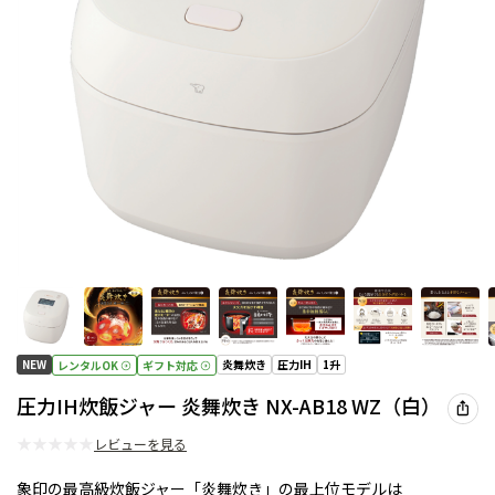
NEW
炎舞炊き
圧力IH
1升
レンタルOK
ギフト対応
圧力IH炊飯ジャー 炎舞炊き NX-AB18 WZ（白）
★
★
★
★
★
レビューを見る
象印の最高級炊飯ジャー「炎舞炊き」の最上位モデルは