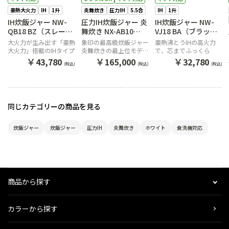
豪熱大火力
IH
1升
炎舞炊き
圧力IH
5.5合
IH
1升
IH炊飯ジャー NW-
圧力IH炊飯ジャー 炎
IH炊飯ジャー NW-
QB18 BZ（スレート
舞炊き NX-AB10
VJ18 BA（ブラッ
ブラック）
WZ（白）
ク）
大火力が生み出す「豪熱
象印の最高級炊飯ジャー
豪熱沸とうIHの高火力
大火力」搭載のIHタイプ
炎舞炊きの最上位モデ
で、芯までふっくら
ル。
￥
￥
￥
43,780
165,000
32,780
(税込)
(税込)
(税込)
同じカテゴリーの商品を見る
炊飯ジャー
炊飯ジャー
圧力IH
炎舞炊き
ホワイト
食洗機対応
商品から探す
カラーから探す