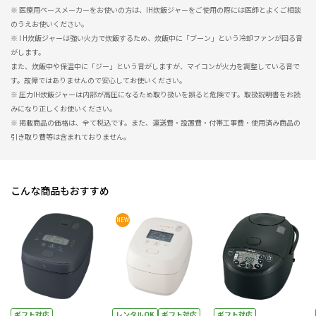
※ 医療用ペースメーカーをお使いの方は、IH炊飯ジャーをご使用の際には医師とよくご相談
のうえお使いください。
※ I H炊飯ジャーは強い火力で炊飯するため、炊飯中に「ブーン」という冷却ファンが回る音
がします。
また、炊飯中や保温中に「ジー」という音がしますが、マイコンが火力を調整している音で
す。故障ではありませんので安心してお使いください。
※ 圧力IH炊飯ジャーは内部が高圧になるため取り扱いを誤ると危険です。取扱説明書をお読
みになり正しくお使いください。
※ 掲載商品の価格は、全て税込です。また、運送費・設置費・付帯工事費・使用済み商品の
引き取り費等は含まれておりません。
こんな商品もおすすめ
NEW
ギフト対応
レンタルOK
ギフト対応
ギフト対応