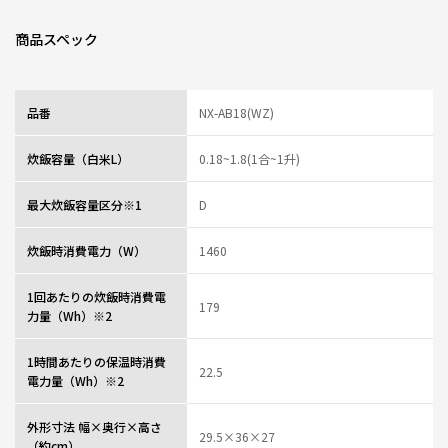
商品スペック
品番
NX-AB18(WZ)
炊飯容量（白米L）
0.18~1.8(1合~1升)
最大炊飯容量区分※1
D
炊飯時消費電力（W）
1460
1回あたりの炊飯時消費電
179
力量（Wh）※2
1時間あたりの保温時消費
22.5
電力量（Wh）※2
外形寸法 幅×奥行×高さ
29.5×36×27
（約cm）