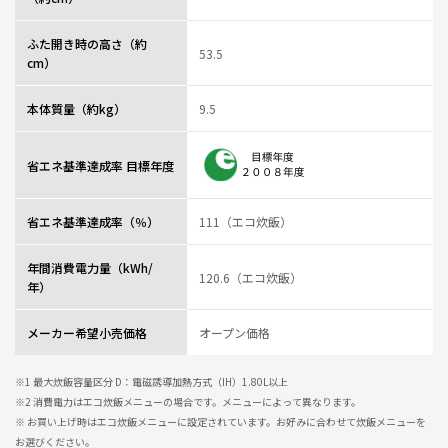
ふた開き時の高さ（約
53.5
cm）
本体質量（約kg）
9.5
省エネ基準達成率 目標年度
省エネ基準達成率（％）
111（エコ炊飯）
年間消費電力量（kWh/
120.6（エコ炊飯）
年）
メーカー希望小売価格
オープン価格
※1 最大炊飯容量区分 D：電磁誘導加熱方式（IH）1.80L以上
※2 消費電力はエコ炊飯メニューの場合です。メニューによって異なります。
※ お買い上げ時はエコ炊飯メニューに設定されています。お好みに合わせて炊飯メニューを
お選びください。