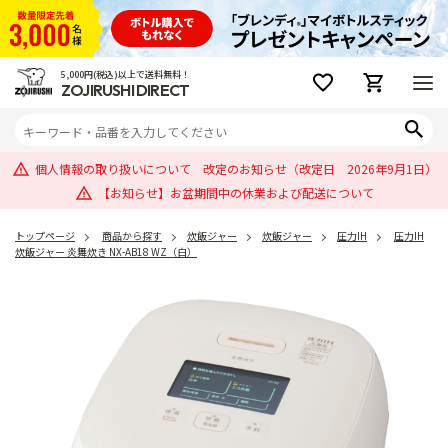
5,000円(税込)以上で送料無料！
ZOJIRUSHI DIRECT
個人情報の取り扱いについて 改定のお知らせ（改定日 2026年9月1日）
【お知らせ】お盆期間中の休業および配送について
トップページ
商品から探す
炊飯ジャー
炊飯ジャー
圧力IH
圧力IH
炊飯ジャー 炎舞炊き NX-AB18 WZ（白）