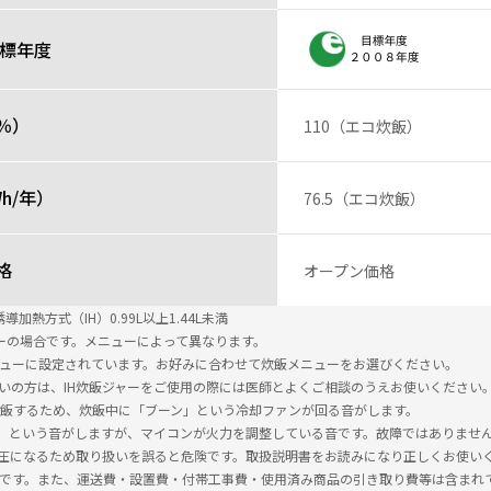
目標年度
％）
110（エコ炊飯）
h/年）
76.5（エコ炊飯）
格
オープン価格
加熱方式（IH）0.99L以上1.44L未満
ューの場合です。メニューによって異なります。
ニューに設定されています。お好みに合わせて炊飯メニューをお選びください。
使いの方は、IH炊飯ジャーをご使用の際には医師とよくご相談のうえお使いください
で炊飯するため、炊飯中に「ブーン」という冷却ファンが回る音がします。
」という音がしますが、マイコンが火力を調整している音です。故障ではありませ
が高圧になるため取り扱いを誤ると危険です。取扱説明書をお読みになり正しくお使い
込です。また、運送費・設置費・付帯工事費・使用済み商品の引き取り費等は含まれ