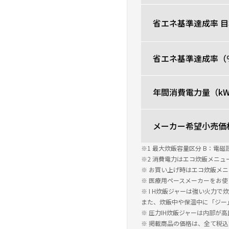
省エネ基準達成率 
省エネ基準達成率（
年間消費電力量（kW
メーカー希望小売価
※1 最大炊飯容量区分 B：電磁誘導
※2 消費電力はエコ炊飯メニ
※ お買い上げ時はエコ炊飯メ
※ 医療用ペースメーカーをお
※ I H炊飯ジャーは強い火力
また、炊飯中や保温中に「ジー
※ 圧力IH炊飯ジャーは内部
※ 掲載商品の価格は、全て税