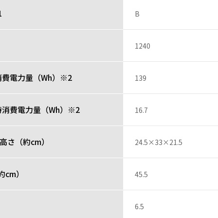
1
B
）
1240
費電力量（Wh）※2
139
時消費電力量（Wh）※2
16.7
高さ（約cm）
24.5×33×21.5
約cm）
45.5
6.5