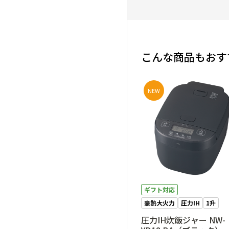
こんな商品もおす
NEW
ギフト対応
豪熱大火力
圧力IH
1升
圧力IH炊飯ジャー NW-