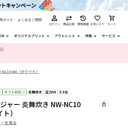
用ガイド
よくあるご質問
ログイン
商品比較
閲覧履歴
お気に入り
カート
ION
オリジナルプリント
アウトレット
特集
サービス
日）
-NC10 WA（ホワイト）
ギフト対応
炎舞炊き
圧力IH
5.5合
ジャー 炎舞炊き NW-NC10
イト）
ューを見る