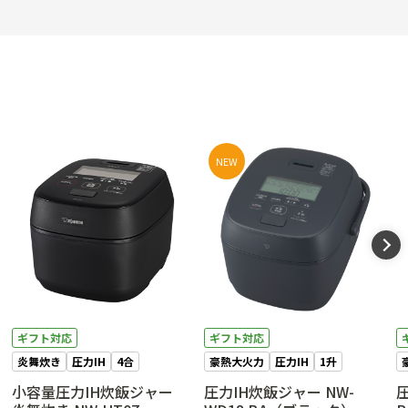
NEW
ギフト対応
ギフト対応
炎舞炊き
圧力IH
4合
豪熱大火力
圧力IH
1升
小容量圧力IH炊飯ジャー
圧力IH炊飯ジャー NW-