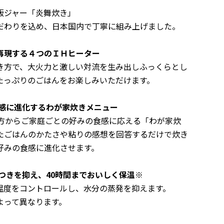
飯ジャー「炎舞炊き」
だわりを込め、日本国内で丁寧に組み上げました。
再現する４つのＩＨヒーター
方で、大火力と激しい対流を生み出しふっくらとし
たっぷりのごはんをお楽しみいただけます。
感に進化する
わが家炊きメニュー
き方からご家庭ごとの好みの食感に応える「わが家炊
たごはんのかたさや粘りの感想を回答するだけで炊き
好みの食感に進化させます。
サつきを抑え、40時間までおいしく保温
※
度をコントロールし、水分の蒸発を抑えます。
って異なります。