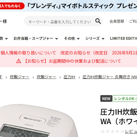
ト
様
会員登録
ご利
筒
お弁当箱・スープジャー
その他
シリーズ
LIMITED EDIT
個人情報の取り扱いについて 改定のお知らせ（改定日 2026年9月1
【お知らせ】お盆期間中の休業および配送について
す
炊飯ジャー
炊飯ジャー
圧力IH
圧力IH炊飯ジャー 炎舞炊き NW
NEW
レンタルOK
圧力IH炊飯
WA（ホワ
★
★
★
★
★
レビ