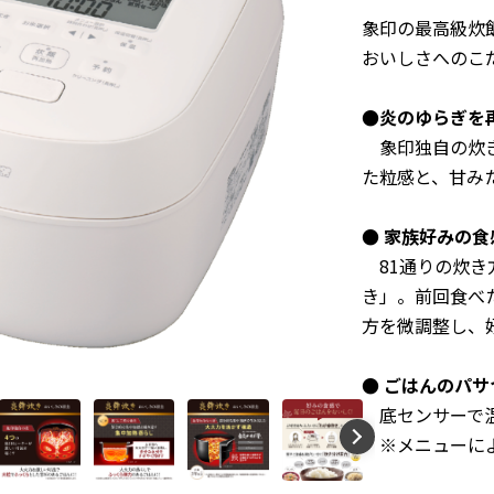
象印の最高級炊
おいしさへのこ
●炎のゆらぎを
象印独自の炊き
た粒感と、甘み
●
家族好みの食
81通りの炊
き」。
前回食べ
方を微調整し、
● ごはんのパ
底センサーで温
※メニューによ