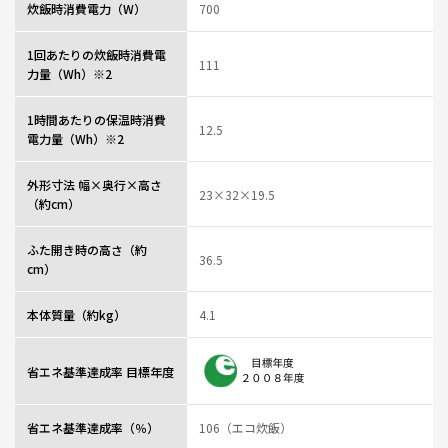
炊飯時消費電力（W）
700
0人が参考になっ
投稿者
ZOJIRUSHIオーナーサービス会員
た
投稿日
2026/03/06 14:48:05
1回あたりの炊飯時消費電
111
レビュー一覧
力量（Wh）※2
1時間あたりの保温時消費
12.5
電力量（Wh）※2
外形寸法 幅×奥行×高さ
23×32×19.5
（約cm）
ふた開き時の高さ（約
36.5
cm）
本体質量（約kg）
4.1
省エネ基準達成率 目標年度
省エネ基準達成率（％）
106（エコ炊飯）