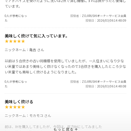
でアドバイスを受けたように洗いは2点で済む機種にすれば良かったと後悔し
ています。
0人が参考になっ
投稿者
ZOJIRUSHIオーナーサービス会員
た
投稿日
2026/03/06 14:48:09
美味しく炊けて気に入っています。
★
★
★
★
★
ニックネーム：亀吉 さん
以前は５合炊きの古い同機種を使用していましたが、一人住まいになり少な
い米量ではあまり美味しく炊けなくなったので3合炊きを購入したところ少な
い米量でも美味しく炊けるようになりました。
0人が参考になっ
投稿者
ZOJIRUSHIオーナーサービス会員
た
投稿日
2026/03/06 14:48:08
美味しく炊ける
★
★
★
★
★
ニックネーム：モカモコ さん
前は、IHを購入してましたが、今回は、圧力IHにしてみました
もっと見る