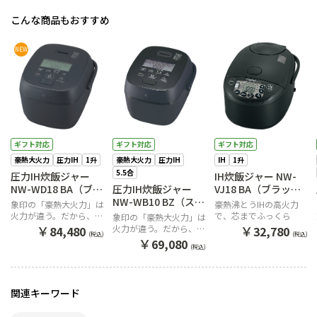
こんな商品もおすすめ
NEW
ギフト対応
ギフト対応
ギフト対応
豪熱大火力
圧力IH
1升
豪熱大火力
圧力IH
IH
1升
5.5合
圧力IH炊飯ジャー
IH炊飯ジャー NW-
NW-WD18 BA（ブラ
圧力IH炊飯ジャー
VJ18 BA（ブラッ
ック）
NW-WB10 BZ（スレ
ク）
象印の「豪熱大火力」は
豪熱沸とうIHの高火力
ートブラック）
火力が違う。だから、う
で、芯までふっくら
象印の「豪熱大火力」は
まい。
￥
￥
火力が違う。だから、う
84,480
32,780
(税込)
(税込)
まい。
￥
69,080
(税込)
関連キーワード