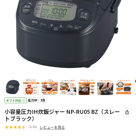
圧力IH
3合
ギフト対応
小容量圧力IH炊飯ジャー NP-RU05 BZ（スレー
トブラック）
★
★
★
★
★
（
4.46
）
レビューを見る