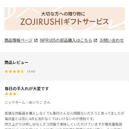
商品情報ページ
NPRU05
の部品購入はこちら
お問い合わせ
商品レビュー
★
★
★
★
★
（
4.46
）
毎日の手入れが大変です
★
★
★
☆
☆
ニックネーム：あいりこ さん
高価な炊飯器を購入しなくても象印さんなら問題ないだろうと思ってましたが
毎日釜とは別に4点も洗わなくてはいけないのが億劫です。
炊き上がりは申し分なくエコ炊飯で美味しくいただけていますが電気量販店