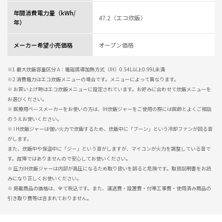
年間消費電力量（kWh/
47.2（エコ炊飯）
年）
メーカー希望小売価格
オープン価格
※1 最大炊飯容量区分 A：電磁誘導加熱方式（IH）0.54L以上0.99L未満
※2 消費電力はエコ炊飯メニューの場合です。メニューによって異なります。
※ お買い上げ時はエコ炊飯メニューに設定されています。お好みに合わせて炊飯メニューを
お選びください。
※ 医療用ペースメーカーをお使いの方は、IH炊飯ジャーをご使用の際には医師とよくご相談
のうえお使いください。
※ I H炊飯ジャーは強い火力で炊飯するため、炊飯中に「ブーン」という冷却ファンが回る音
がします。
また、炊飯中や保温中に「ジー」という音がしますが、マイコンが火力を調整している音で
す。故障ではありませんので安心してお使いください。
※ 圧力IH炊飯ジャーは内部が高圧になるため取り扱いを誤ると危険です。取扱説明書をお読
みになり正しくお使いください。
※ 掲載商品の価格は、全て税込です。また、運送費・設置費・付帯工事費・使用済み商品の
引き取り費等は含まれておりません。