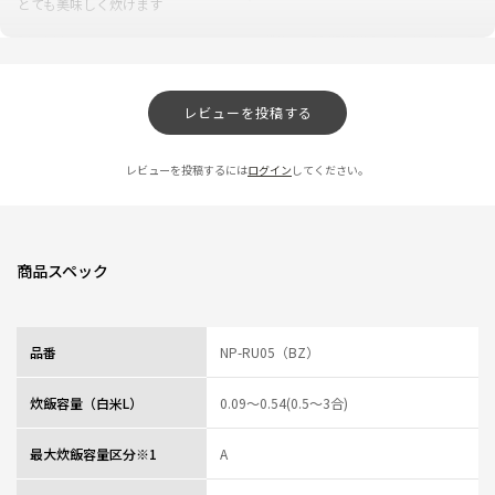
とても美味しく炊けます
0人が参考になっ
投稿者
ZOJIRUSHIオーナーサービス会員
た
投稿日
2026/03/06 14:48:08
レビューを投稿する
お米が美味しい
★
★
★
★
★
ニックネーム：ご飯大好き さん
レビューを投稿するには
ログイン
してください。
新米、古米、炊き込みご飯など色々試してみましたが、とても美味しく炊け
ました
特に古米は嫌な匂いもせず、ふっくら炊けたので感動です
商品スペック
0人が参考になっ
投稿者
ZOJIRUSHIオーナーサービス会員
た
投稿日
2026/03/06 14:48:07
品番
NP-RU05（BZ）
使い易さ
★
★
★
★
★
炊飯容量（白米L）
0.09～0.54(0.5～3合)
ニックネーム：たかさん さん
最大炊飯容量区分※1
A
内蓋部分が少し重いと思いますが密閉性が良くなっているなら仕方がないか
な!