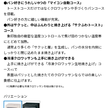
●パン好きにうれしい9つの「マイコン自動コース」
トーストコースだけではなくクロワッサンや手づくりパンコース
を搭載。
パン好きの方に嬉しい機能が充実。
●外はサクっと、中はふんわりと焼き上げる「サクふわトースト」
コース
象印独自の緻密な温度コントロールで焦げ目のつかない温度帯
にとどめて加熱。
通常より多くの「サクッと層」を生成し、パンの水分を内側に
しっかりと閉じ込めたまま焼き上げます。
●冷凍クロワッサンも上手に焼き上げができる
上手に焼き上げができる
「冷凍クロワッサン生地焼き上げ」コ
ース
で
※1
表面はパリッとした焼きたてのクロワッサン
ならではの楽しい
食感に仕上げます。
※1発酵が必要な冷凍クロワッサン生地は焼けません。
バリエーション