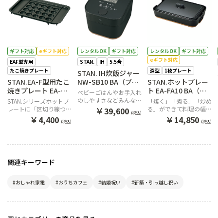
ギフト対応
eギフト対応
レンタルOK
ギフト対応
レンタルOK
ギフト対応
eギフト対応
EAF型専用
STAN.
IH
5.5合
たこ焼きプレート
深型
1枚プレート
STAN. IH炊飯ジャー
STAN.EA-F型用たこ
NW-SB10 BA（ブラ
STAN.ホットプレー
焼きプレート EA-
ック）
ト EA-FA10 BA（ブ
ベビーごはんやお手入れ
YF01 J
ラック）
のしやすさなどみんなに
STAN.シリーズホットプ
「焼く」「煮る」「炒め
優しい、IH炊飯ジャー。
￥
レートに「区切り線つき
る」ができて料理の幅が
39,600
(税込)
たこ焼きプレート」が新
広がる深さ4cmの「深型
￥
￥
4,400
14,850
(税込)
(税込)
登場
プレート」
関連キーワード
#おしゃれ家電
#おうちカフェ
#結婚祝い
#新築・引っ越し祝い