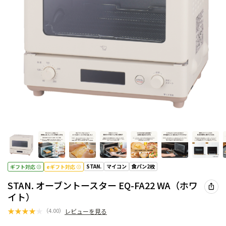
STAN.
マイコン
食パン2枚
ギフト対応
eギフト対応
STAN. オーブントースター EQ-FA22 WA（ホワ
イト）
★
★
★
★
★
（
4.00
）
レビューを見る