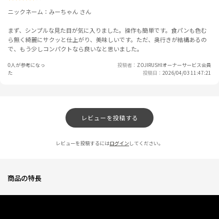
ニックネーム：みーちゃん さん
まず、シンプルな見た目が気に入りました。操作も簡単です。食パンも色む
ら無く綺麗にサクッと仕上がり、美味しいです。ただ、奥行きが結構あるの
で、もう少しコンパクトなら良いなと思いました。
0人が参考になっ
投稿者
ZOJIRUSHIオーナーサービス会員
た
投稿日
2026/04/03 11:47:21
レビューを投稿する
レビューを投稿するには
ログイン
してください。
商品の特長