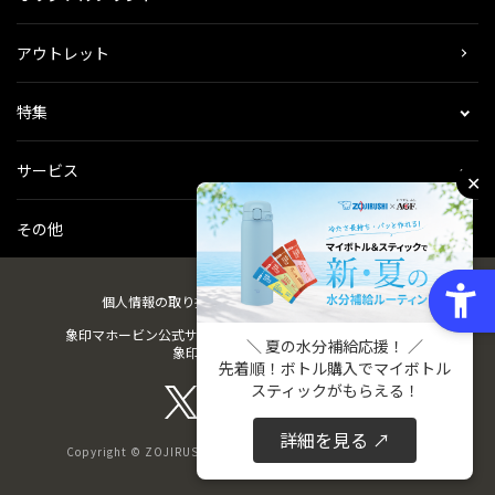
アウトレット
特集
サービス
✕
その他
個人情報の取り扱い
会社概要
ご利用規約
会員規約
象印マホービン公式サイト
ZOJIRUSHIオーナーサービス
＼ 夏の水分補給応援！ ／
象印パーツダイレクト
先着順！ボトル購入でマイボトル
スティックがもらえる！
詳細を見る ↗
Copyright © ZOJIRUSHI CORPORATION. All Rights Reserved