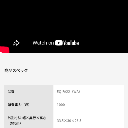
商品スペック
品番
EQ-FA22（WA）
消費電力（W）
1000
外形寸法 幅×奥行×高さ
33.5×30×26.5
（約cm）