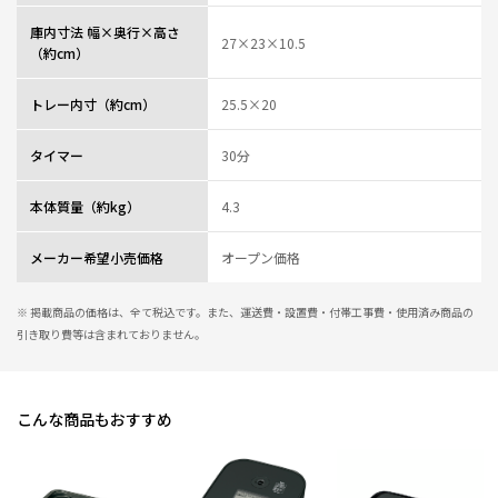
庫内寸法 幅×奥行×高さ
27×23×10.5
（約cm）
トレー内寸（約cm）
25.5×20
タイマー
30分
本体質量（約kg）
4.3
メーカー希望小売価格
オープン価格
※ 掲載商品の価格は、全て税込です。また、運送費・設置費・付帯工事費・使用済み商品の
引き取り費等は含まれておりません。
こんな商品もおすすめ