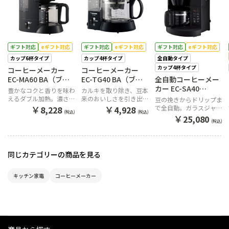
ギフト対応
eギフト対応
ギフト対応
eギフト対応
ギフト対応
eギフト対応
カップ6杯タイプ
カップ4杯タイプ
全自動タイプ
カップ4杯タイプ
コーヒーメーカー
コーヒーメーカー
EC-MA60 BA（ブラ
EC-TG40 BA（ブラ
全自動コーヒーメー
ック）
ック）
カー EC-SA40
豊かなコクと香りを味わ
カルキを取り除き、豆本
BA（ブラック）
えるダブル加熱。濃さが
来のおいしさを引き出し
豆の挽きからドリップま
選べる「2段階濃度調
ます
￥
￥
で全自動。ガラスジャグ
8,228
4,928
(税込)
(税込)
節」タイプ。
採用で本体がコンパクト
￥
25,080
(税込)
同じカテゴリーの商品を見る
キッチン家電
コーヒーメーカー