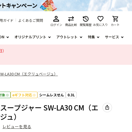
用ガイド
よくあるご質問
ログイン
商品比較
閲覧履歴
お気に入り
カート
ION
オリジナルプリント
アウトレット
特集
サービス
日）
W-LA30 CM（エクリュベージュ）
対象
eギフト対応
シームレスせん
0.3L
ープジャー SW-LA30 CM（エ
ジュ）
）
レビューを見る