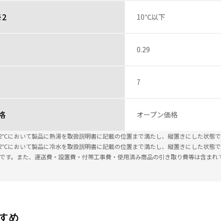
2
10℃以下
0.29
7
格
オープン価格
℃±2℃において製品に熱湯を取扱説明書に記載の位置まで満たし、縦置きにした状態で
℃±2℃において製品に冷水を取扱説明書に記載の位置まで満たし、縦置きにした状態
込です。また、運送費・設置費・付帯工事費・使用済み商品の引き取り費等は含まれ
すめ