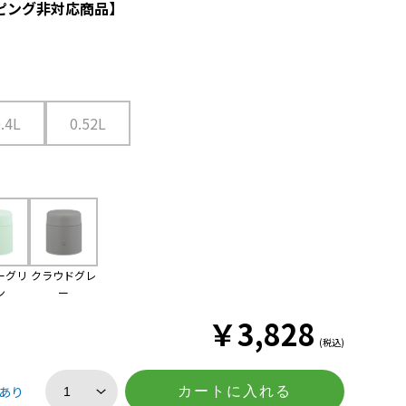
ピング非対応商品】
0.4L
0.52L
ーグリ
クラウドグレ
ン
ー
￥
3,828
(税込)
あり
カートに入れる