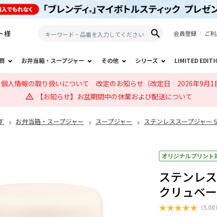
ト
様
会員登録
ご利
筒
お弁当箱・スープジャー
その他
シリーズ
LIMITED EDIT
個人情報の取り扱いについて 改定のお知らせ（改定日 2026年9月1
【お知らせ】お盆期間中の休業および配送について
す
お弁当箱・スープジャー
スープジャー
ステンレススープジャー S
オリジナルプリント
ステンレスス
クリュベー
★
★
★
★
★
（
5.00