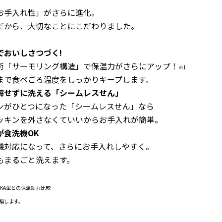
お手入れ性」がさらに進化。
だから、大切なことにこだわりました。
でおいしさつづく!
「サーモリング構造」で保温力がさらにアップ！
※1
で食べごろ温度をしっかりキープします。
解せずに洗える「シームレスせん」
がひとつになった「シームレスせん」なら
キンを外さなくていいからお手入れが簡単。
が食洗機OK
対応になって、さらにお手入れしやすく。
もまるごと洗えます。
W-KA型との保温効力比較
を指します。