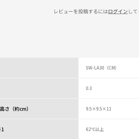
レビューを投稿するには
ログイン
して
SW-LA30（CM）
0.3
高さ（約cm）
9.5×9.5×11
1
62℃以上