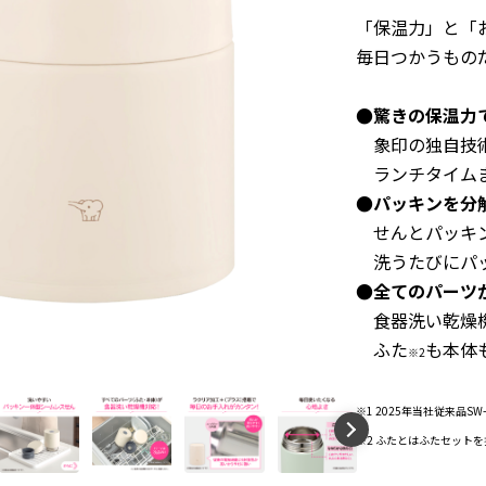
「保温力」と「
毎日つかうもの
●驚きの保温力
象印の独自技術
ランチタイムま
●パッキンを分
せんとパッキン
洗うたびにパッ
●全てのパーツ
食器洗い乾燥機
ふた
も本体
※2
※1 2025年当社従来品S
※2 ふたとはふたセット