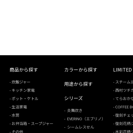
商品から探す
カラーから探す
LIMITED
炊飯ジャー
スチーム
用途から探す
キッチン家電
西村ツチ
シリーズ
ポット・ケトル
てらおか
生活家電
COFFEE
炎舞炊き
水筒
復刻チェ
EVERINO（エブリノ）
お弁当箱・スープジャー
復刻花柄
シームレスせん
その他
水彩花柄