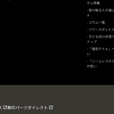
テム特集
受け取る人が選
ト
コラム一覧
パワースポット
子ども向け水筒
ナップ
「電気ケトル」
い
「シームレスせ
の思い
ス
象印パーツダイレクト