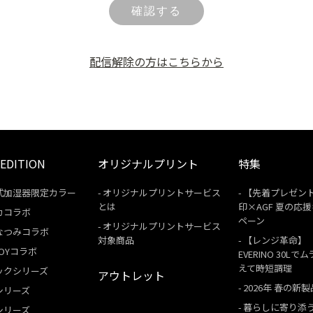
確認する
配信解除の方はこちらから
 EDITION
オリジナルプリント
特集
式加湿器限定カラー
オリジナルプリントサービス
【先着プレゼン
とは
印×AGF 夏の応
カコラボ
ペーン
オリジナルプリントサービス
なつみコラボ
対象商品
【レンジ革命】
 BOYコラボ
EVERINO 30Lで
えて時短調理
ックシリーズ
アウトレット
2026年 春の新製
シリーズ
暮らしに寄り添
シリーズ