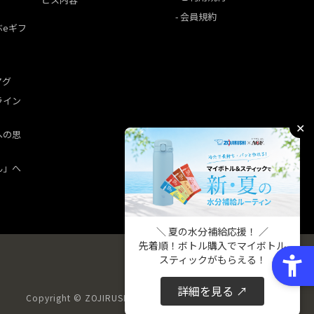
会員規約
ぶeギフ
マグ
ライン
✕
への思
ん」へ
＼ 夏の水分補給応援！ ／
先着順！ボトル購入でマイボトル
スティックがもらえる！
詳細を見る ↗
Copyright © ZOJIRUSHI CORPORATION. All Rights Reserved