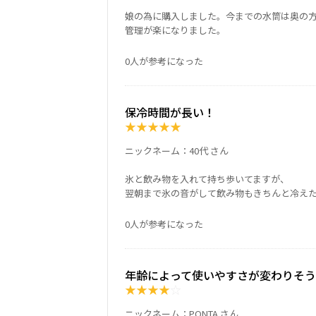
娘の為に購入しました。今までの水筒は奥の
管理が楽になりました。
0人が参考になった
保冷時間が長い！
★
★
★
★
★
ニックネーム：40代 さん
氷と飲み物を入れて持ち歩いてますが、
翌朝まで氷の音がして飲み物もきちんと冷え
0人が参考になった
年齢によって使いやすさが変わりそう
★
★
★
★
☆
ニックネーム：PONTA さん