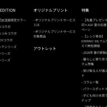
 EDITION
オリジナルプリント
特集
式加湿器限定カラー
オリジナルプリントサービス
【先着プレゼン
とは
印×AGF 夏の応
カコラボ
ペーン
オリジナルプリントサービス
なつみコラボ
対象商品
【レンジ革命】
 BOYコラボ
EVERINO 30Lで
えて時短調理
ックシリーズ
アウトレット
2026年 春の新製
シリーズ
暮らしに寄り添
シリーズ
テム特集
受け取る人が選
ト
コラム一覧
パワースポット
子ども向け水筒
ナップ
「電気ケトル」