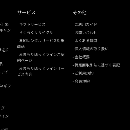
サービス
その他
ト】象
ギフトサービス
ご利用ガイド
援キャン
らくらくリサイクル
お問い合わせ
象印レンタルサービス対象
よくある質問
商品
個人情報の取り扱い
ムラを抑
みまもりほっとラインご契
会社概要
約ページ
品
特定商取引法に基づく表記
みまもりほっとラインサー
うアイ
ご利用規約
ビス内容
会員規約
ぶeギフ
マグ
ライン
への思