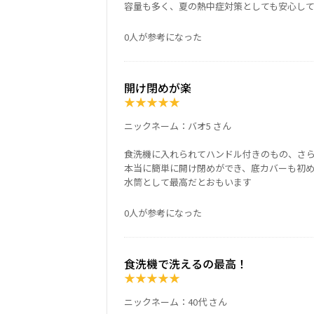
容量も多く、夏の熱中症対策としても安心し
0人が参考になった
開け閉めが楽
★
★
★
★
★
ニックネーム：バオ5 さん
食洗機に入れられてハンドル付きのもの、さ
本当に簡単に開け閉めができ、底カバーも初
水筒として最高だとおもいます
0人が参考になった
食洗機で洗えるの最高！
★
★
★
★
★
ニックネーム：40代 さん