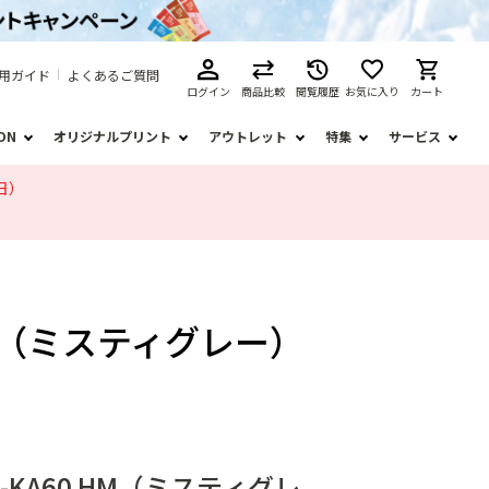
用ガイド
よくあるご質問
ログイン
商品比較
閲覧履歴
お気に入り
カート
ION
オリジナルプリント
アウトレット
特集
サービス
日）
HM（ミスティグレー）
KA60 HM（ミスティグレ