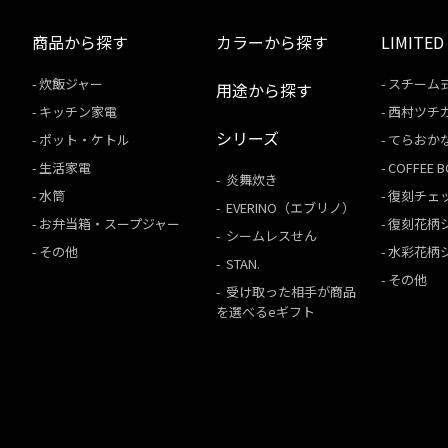
商品から探す
カラーから探す
LIMITED
炊飯ジャー
スチーム
用途から探す
キッチン家電
西村ツチ
シリーズ
ポット・ケトル
てらおか
生活家電
COFFEE
炎舞炊き
水筒
復刻チェ
EVERINO（エブリノ）
お弁当箱・スープジャー
復刻花柄
シームレスせん
その他
水彩花柄
STAN.
その他
受け取った相手が商品
を選べるeギフト