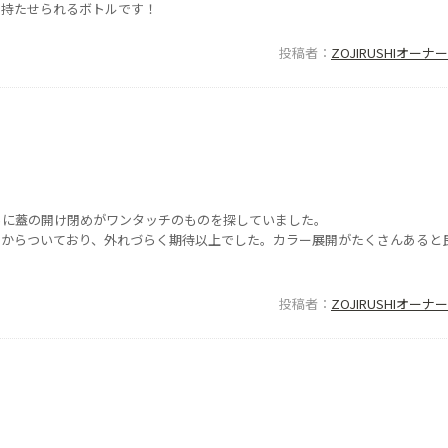
て持たせられるボトルです！
投稿者
ZOJIRUSHIオー
らに蓋の開け閉めがワンタッチのものを探していました。
めからついており、外れづらく期待以上でした。カラー展開がたくさんあると
投稿者
ZOJIRUSHIオー