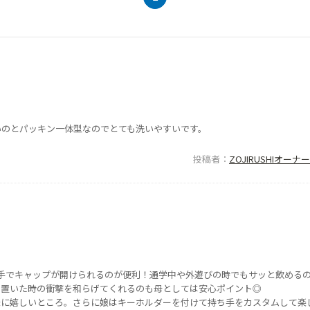
いのとパッキン一体型なのでとても洗いやすいです。
投稿者
ZOJIRUSHIオー
手でキャップが開けられるのが便利！通学中や外遊びの時でもサッと飲める
り置いた時の衝撃を和らげてくれるのも母としては安心ポイント◎
味に嬉しいところ。さらに娘はキーホルダーを付けて持ち手をカスタムして楽