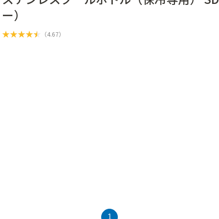
ー）
★
★
★
★
★
（
4.67
）
1