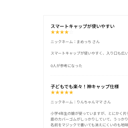
スマートキャップが使いやすい
★
★
★
★
☆
ニックネーム：まめっち さん
スマートキャップが使いやすく、入り口も広
0人が参考になった
子どもでも楽々！神キャップ仕様
★
★
★
★
★
ニックネーム：りんちゃんママ さん
小学4年生の娘が使っていますが、とにかく片
底のカバーゴムがしっかりしていて、うっか
名前をマジックで書いても消えにくいのも地