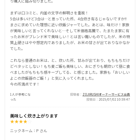
り購入に踏み切りました。
まずは口コミと、内釜の文字の鮮明さを重視！
5合は多いけど3合は…と思っていた所、4合炊き有るじゃないですか!!
まさに求めていた理想に近い炊飯ジャーでした。あとは、味だけ！家族
が美味しいと言ってくれないと…そして米価格高騰で、たまたま家に有
ったお米がブレンド米で美味しい！とは言い難いものでしたが、米の特
質上硬さはやや想定内でありましたが、お米の甘さが出ておりなかなか
でした。
これなら普通のお米は、と、炊いた所、甘みが出ており、もちもちだけ
どベタッとしない！もち麦ご飯も美味しい、おにぎりも朝炊いて昼に食
べましたがもちもち感キープしてる、と感じました。家族も「おいしい
よこの炊飯器のご飯！」と気に入ってくれました。
今の所満点です！
1人が参考にな
投稿者
ZOJIRUSHIオーナーサービス会員
った
投稿日
2025/07/02 10:59:47
美味しく炊き上がります
★
★
★
★
☆
ニックネーム：P さん