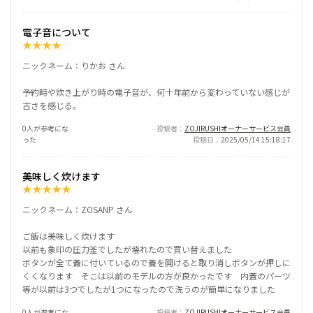
電子音について
★
★
★
★
☆
ニックネーム：りかお さん
予約時や炊き上がり時の電子音が、何十年前から変わっていない感じが
古さを感じる。
0人が参考にな
投稿者
ZOJIRUSHIオーナーサービス会員
った
投稿日
2025/05/14 15:18:17
美味しく炊けます
★
★
★
★
★
ニックネーム：ZOSANP さん
ご飯は美味しく炊けます
以前も象印の圧力釜でしたが壊れたので買い替えました
ボタンが全て蓋に付いているので蓋を開けると取り消しボタンが押しに
くくなります そこは以前のモデルの方が良かったです 内蓋のパーツ
等が以前は3つでしたが1つになったので洗うのが簡単になりました
0人が参考にな
投稿者
ZOJIRUSHIオーナーサービス会員