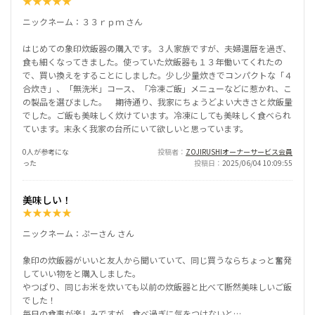
★
★
★
★
★
ニックネーム：３３ｒｐｍ さん
はじめての象印炊飯器の購入です。３人家族ですが、夫婦還暦を過ぎ、
食も細くなってきました。使っていた炊飯器も１３年働いてくれたの
で、買い換えをすることにしました。少し少量炊きでコンパクトな「４
合炊き」、「無洗米」コース、「冷凍ご飯」メニューなどに惹かれ、こ
の製品を選びました。 期待通り、我家にちょうどよい大きさと炊飯量
でした。ご飯も美味しく炊けています。冷凍にしても美味しく食べられ
ています。末永く我家の台所にいて欲しいと思っています。
0人が参考にな
投稿者
ZOJIRUSHIオーナーサービス会員
った
投稿日
2025/06/04 10:09:55
美味しい！
★
★
★
★
★
ニックネーム：ぷーさん さん
象印の炊飯器がいいと友人から聞いていて、同じ買うならちょっと奮発
していい物をと購入しました。
やつぱり、同じお米を炊いても以前の炊飯器と比べて断然美味しいご飯
でした！
毎日の食事が楽しみですが、食べ過ぎに気をつけないと…