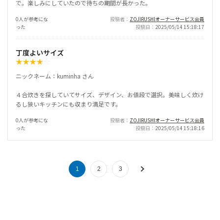
で。楽しみにしていたので待ちの期間が長かった。
0人が参考にな
投稿者
ZOJIRUSHIオーナーサービス会員
った
投稿日
2025/05/14 15:18:17
丁度よいサイズ
★
★
★
★
☆
ニックネーム：kuminha さん
４合炊きを探していてサイズ、デザイン、お値段で選択。美味しく炊け
るし狭いキッチンにも収まり満足です。
0人が参考にな
投稿者
ZOJIRUSHIオーナーサービス会員
った
投稿日
2025/05/14 15:18:16
1
2
3