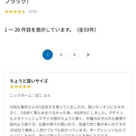
ブラック）
★
★
★
★
★
（
4.47
）
1 ～ 20 件目を表示しています。（全53件）
1
2
3
ちょうど良いサイズ
★
★
★
★
★
ニックネーム：ぽこ さん
以前も象印さんの5合炊きを使っていましたが、狭いキッチンに少々大
きく、5合炊く事もあまりなかった為、4合炊きにしました。デザイン
もスタイリッシュでサイズ感がちょうど良く、中蓋のお手入れも簡単で
前のより楽です。仕事の帰りが遅いので、急速で炊く事が多いのですが
35分位で美味しく炊けてとても助かっています。オーブンレンジもエブ
リノにしたので、並べて使っていてどちらもお気に入りです。