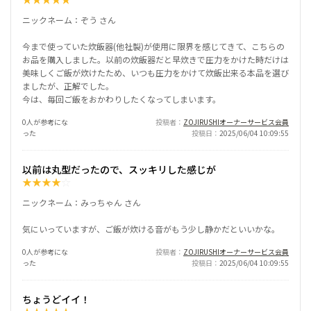
ニックネーム：ぞう さん
今まで使っていた炊飯器(他社製)が使用に限界を感じてきて、こちらの
お品を購入しました。以前の炊飯器だと早炊きで圧力をかけた時だけは
美味しくご飯が炊けたため、いつも圧力をかけて炊飯出来る本品を選び
ましたが、正解でした。
今は、毎回ご飯をおかわりしたくなってしまいます。
0人が参考にな
投稿者
ZOJIRUSHIオーナーサービス会員
った
投稿日
2025/06/04 10:09:55
以前は丸型だったので、スッキリした感じが
★
★
★
★
☆
ニックネーム：みっちゃん さん
気にいっていますが、ご飯が炊ける音がもう少し静かだといいかな。
0人が参考にな
投稿者
ZOJIRUSHIオーナーサービス会員
った
投稿日
2025/06/04 10:09:55
ちょうどイイ！