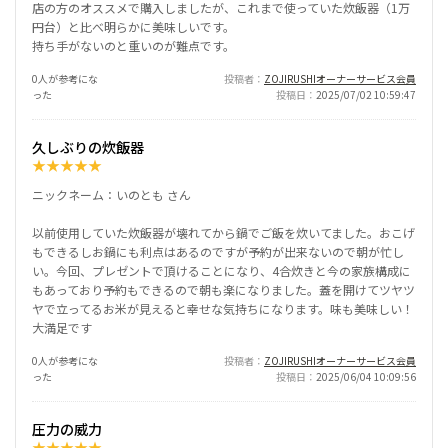
店の方のオススメで購入しましたが、これまで使っていた炊飯器（1万
円台）と比べ明らかに美味しいです。
持ち手がないのと重いのが難点です。
0人が参考にな
投稿者
ZOJIRUSHIオーナーサービス会員
った
投稿日
2025/07/02 10:59:47
久しぶりの炊飯器
★
★
★
★
★
ニックネーム：いのとも さん
以前使用していた炊飯器が壊れてから鍋でご飯を炊いてました。おこげ
もできるしお鍋にも利点はあるのですが予約が出来ないので朝が忙し
い。今回、プレゼントで頂けることになり、4合炊きと今の家族構成に
もあっており予約もできるので朝も楽になりました。蓋を開けてツヤツ
ヤで立ってるお米が見えると幸せな気持ちになります。味も美味しい！
大満足です
0人が参考にな
投稿者
ZOJIRUSHIオーナーサービス会員
った
投稿日
2025/06/04 10:09:56
圧力の威力
★
★
★
★
★