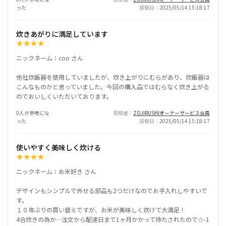
った
投稿日
2025/05/14 15:18:17
炊きあがりに満足しています
★
★
★
★
☆
ニックネーム：coo さん
他社炊飯器を使用していましたが、炊き上がりにむらがあり、炊飯器は
こんなものかと思っていました。今回の購入品ではむらなく炊き上がる
のでおいしくいただいております。
0人が参考にな
投稿者
ZOJIRUSHIオーナーサービス会員
った
投稿日
2025/05/14 15:18:17
使いやすく美味しく炊ける
★
★
★
★
☆
ニックネーム：お米好き さん
デザインもシンプルで外せる部品も2つだけなのでお手入れしやすいで
す。
１０年ぶりの買い替えですが、お米が美味しく炊けて大満足！
4合炊きの為か…注文から配達日まで1ヶ月かかって待たされたので☆-1