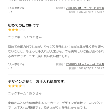
0人が参考にな
投稿者
ZOJIRUSHIオーナーサービス会員
った
投稿日
2025/07/02 10:59:47
初めての圧力IHです
★
★
★
☆
☆
ニックネーム：つぐ さん
初めての圧力IHでしたが、やっぱり美味しい！ただ本体が重く持ち運べ
ないことと、ちょっと手入れが大変かも。でも美味しいご飯が食べられ
るのでオッケーです（笑）良い買い物でした。
0人が参考にな
投稿者
ZOJIRUSHIオーナーサービス会員
った
投稿日
2025/07/02 10:59:47
デザインが良く お手入れ簡単です。
★
★
★
★
☆
ニックネーム：あり さん
象印さんという信頼出来るメーカーで デザインが素敵で コンパクト
で お手入れが簡単です。炊き上がりも美味しかったです。