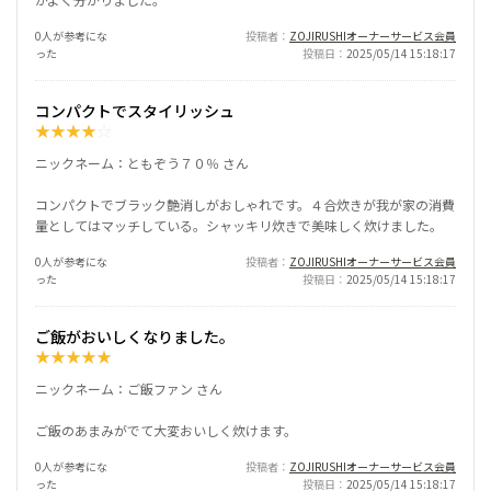
0人が参考にな
投稿者
ZOJIRUSHIオーナーサービス会員
った
投稿日
2025/05/14 15:18:17
コンパクトでスタイリッシュ
★
★
★
★
☆
ニックネーム：ともぞう７０％ さん
コンパクトでブラック艶消しがおしゃれです。４合炊きが我が家の消費
量としてはマッチしている。シャッキリ炊きで美味しく炊けました。
0人が参考にな
投稿者
ZOJIRUSHIオーナーサービス会員
った
投稿日
2025/05/14 15:18:17
ご飯がおいしくなりました。
★
★
★
★
★
ニックネーム：ご飯ファン さん
ご飯のあまみがでて大変おいしく炊けます。
0人が参考にな
投稿者
ZOJIRUSHIオーナーサービス会員
った
投稿日
2025/05/14 15:18:17