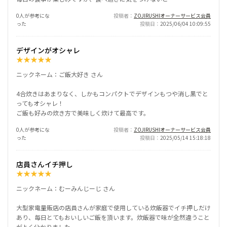
0人が参考にな
投稿者
ZOJIRUSHIオーナーサービス会員
った
投稿日
2025/06/04 10:09:55
デザインがオシャレ
★
★
★
★
★
ニックネーム：ご飯大好き さん
4合炊きはあまりなく、しかもコンパクトでデザインもつや消し黒でと
ってもオシャレ！
ご飯も好みの炊き方で美味しく炊けて最高です。
0人が参考にな
投稿者
ZOJIRUSHIオーナーサービス会員
った
投稿日
2025/05/14 15:18:18
店員さんイチ押し
★
★
★
★
★
ニックネーム：むーみんじーじ さん
大型家電量販店の店員さんが家庭で使用している炊飯器でイチ押しだけ
あり、毎日とてもおいしいご飯を頂います。炊飯器で味が全然違うこと
がよく分かりました。