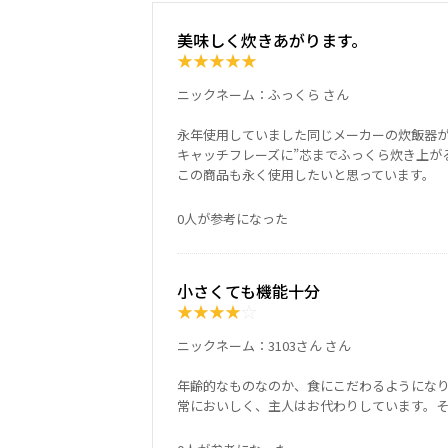
美味しく炊きあがります。
★
★
★
★
★
ニックネーム：ふっくら さん
永年使用していました同じメーカーの炊飯器
キャッチフレーズに”芯までふっくら炊き上が
この商品も永く使用したいと思っています。
0人が参考になった
小さくても機能十分
★
★
★
★
☆
ニックネーム：3103さん さん
年齢的なものなのか、食にこだわるようになり
常においしく、主人はお代わりしています。そ