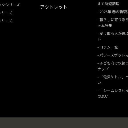
えて時短調理
ックシリーズ
アウトレット
2026年 春の新製
シリーズ
暮らしに寄り添
シリーズ
テム特集
受け取る人が選
ト
コラム一覧
パワースポット
子ども向け水筒
ナップ
「電気ケトル」
い
「シームレスせ
の思い