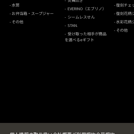
炎舞炊き
水筒
復刻チェ
EVERINO（エブリノ）
お弁当箱・スープジャー
復刻花柄
シームレスせん
その他
水彩花柄
STAN.
その他
受け取った相手が商品
を選べるeギフト