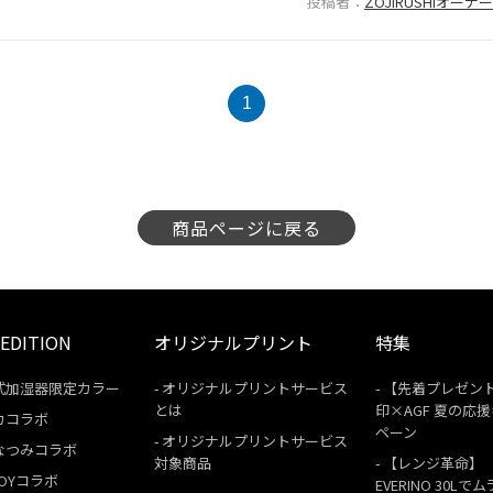
投稿者
ZOJIRUSHIオー
1
商品ページに戻る
 EDITION
オリジナルプリント
特集
式加湿器限定カラー
オリジナルプリントサービス
【先着プレゼン
とは
印×AGF 夏の応
カコラボ
ペーン
オリジナルプリントサービス
なつみコラボ
対象商品
【レンジ革命】
 BOYコラボ
EVERINO 30Lで