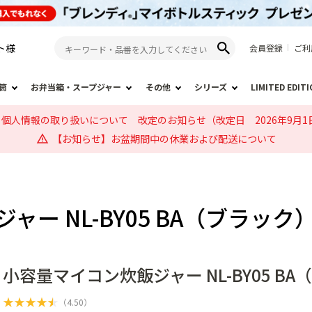
ト
様
会員登録
ご利
筒
お弁当箱・スープジャー
その他
シリーズ
LIMITED EDIT
個人情報の取り扱いについて 改定のお知らせ（改定日 2026年9月1
【お知らせ】お盆期間中の休業および配送について
ャー NL-BY05 BA（ブラッ
小容量マイコン炊飯ジャー NL-BY05 B
★
★
★
★
★
（
4.50
）