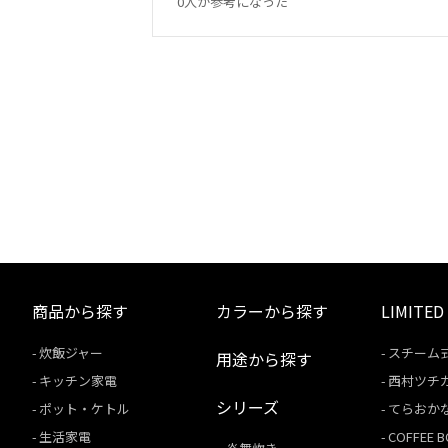
0人が参考になった
商品から探す
カラーから探す
LIMITED
炊飯ジャー
スチーム
用途から探す
キッチン家電
西村ツチ
シリーズ
ポット・ケトル
てらおか
生活家電
COFFEE