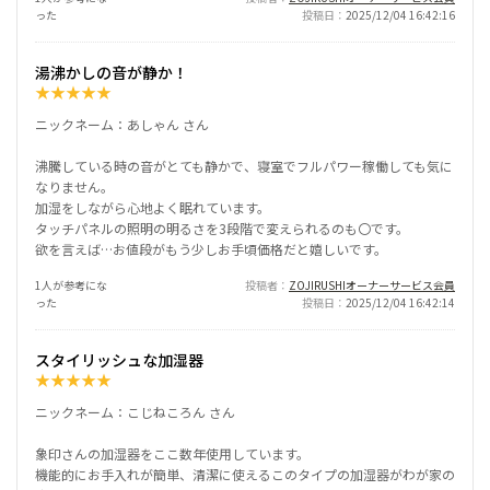
った
投稿日
2025/12/04 16:42:16
湯沸かしの音が静か！
★
★
★
★
★
ニックネーム：あしゃん さん
沸騰している時の音がとても静かで、寝室でフルパワー稼働しても気に
なりません。
加湿をしながら心地よく眠れています。
タッチパネルの照明の明るさを3段階で変えられるのも〇です。
欲を言えば…お値段がもう少しお手頃価格だと嬉しいです。
1人が参考にな
投稿者
ZOJIRUSHIオーナーサービス会員
った
投稿日
2025/12/04 16:42:14
スタイリッシュな加湿器
★
★
★
★
★
ニックネーム：こじねころん さん
象印さんの加湿器をここ数年使用しています。
機能的にお手入れが簡単、清潔に使えるこのタイプの加湿器がわが家の