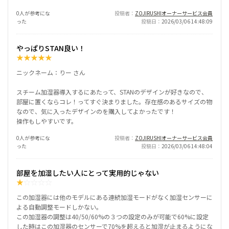
0人が参考にな
投稿者
ZOJIRUSHIオーナーサービス会員
った
投稿日
2026/03/06 14:48:09
やっぱりSTAN良い！
★
★
★
★
★
ニックネーム：りー さん
スチーム加湿器導入するにあたって、STANのデザインが好きなので、
部屋に置くならコレ！ってすぐ決まりました。存在感のあるサイズの物
なので、気に入ったデザインのを購入してよかったです！
操作もしやすいです。
0人が参考にな
投稿者
ZOJIRUSHIオーナーサービス会員
った
投稿日
2026/03/06 14:48:04
部屋を加湿したい人にとって実用的じゃない
★
☆
☆
☆
☆
この加湿器には他のモデルにある連続加湿モードがなく加湿センサーに
よる自動調整モードしかない。
この加湿器の調整は40/50/60%の３つの設定のみが可能で60%に設定
した時はこの加湿器のセンサーで70%を超えると加湿が止まるようにな