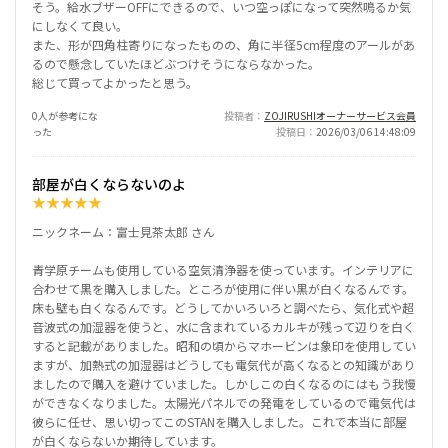
そう。給水ブザーOFFにできるので、いつ空っぽになって突然鳴るか気
にしなくて良い。
また、形が四角柱寄りになったものの、角に半径5cm程度のアールがあ
るので懸念していたほどぶつけそうにならなかった。
総じて買ってよかったと思う。
0人が参考にな
投稿者
ZOJIRUSHIオーナーサービス会員
った
投稿日
2026/03/06 14:48:09
部屋が白くならないのよ
★
★
★
★
★
ニックネーム：富士見茶太郎 さん
青学原チームも使用している空気清浄器を使っています。インテリアに
合わせて黒を購入しました。ところが使用に伴い黒が白くなるんです。
床も壁も白くなるんです。どうしてかいろいろと調べたら、気化式や超
音波式の加湿器を使うと、水に含まれているカルキが残って辺りを白く
すると記載がありました。昭和の頃からマホービンは象印を使用してい
ますが、加熱式の加湿器はどうしても電気代が高くなるとの知識があり
ましたので購入を避けていました。しかしこの白くなるのにはもう我慢
ができなくなりました。太陽光パネルでの発電をしているので電気代は
彼らに任せ、思い切ってこのSTANを購入しました。これで本当に部屋
が白くならないか期待しています。