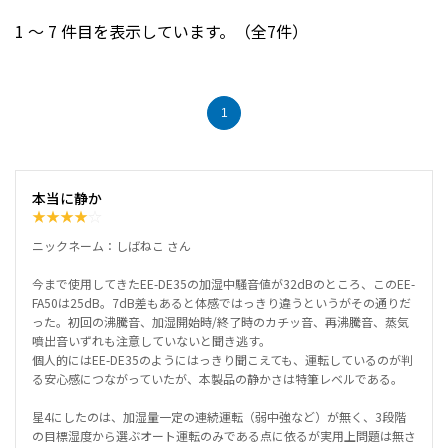
1 ～ 7 件目を表示しています。（全7件）
1
本当に静か
★
★
★
★
☆
ニックネーム：しばねこ さん
今まで使用してきたEE-DE35の加湿中騒音値が32dBのところ、このEE-
FA50は25dB。7dB差もあると体感ではっきり違うというがその通りだ
った。初回の沸騰音、加湿開始時/終了時のカチッ音、再沸騰音、蒸気
噴出音いずれも注意していないと聞き逃す。
個人的にはEE-DE35のようにはっきり聞こえても、運転しているのが判
る安心感につながっていたが、本製品の静かさは特筆レベルである。
星4にしたのは、加湿量一定の連続運転（弱中強など）が無く、3段階
の目標湿度から選ぶオート運転のみである点に依るが実用上問題は無さ