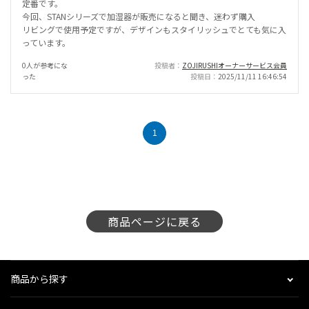
定番です。
今回、STANシリーズで加湿器が販売になると聞き、迷わず購入
リビングで使用予定ですが、デザインもスタイリッシュでとても気に入
っています。
0人が参考にな
投稿者
ZOJIRUSHIオーナーサービス会員
った
投稿日
2025/11/11 16:46:54
1
商品ページに戻る
商品から探す