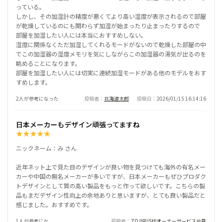
っている。
しかし、その加湿計の精度が悪くてより高い湿度が表示されるので部屋
が乾燥しているのにも関わらず加湿が始まったり止まったりするので
部屋を加湿したい人には本当におすすめしない。
湿度に関係なくただ加湿してくれるモードがないので乾燥した部屋の中
でこの加湿器の湿度メモリを気にしながらこの加湿器の湯気が出るのを
眺めることになります。
部屋を加湿したい人には切実に連続加湿モードがある他のモデルをおす
すめします。
2人が参考になった
投稿者
北海道太郎
投稿日
2026/01/15 16:14:16
日本メーカーもデザイン頑張ってますね
★
★
★
★
★
ニックネーム：み さん
近年ネット上で見た目のデザインが良い物を見つけても海外の有名メー
カーや中国の無名メーカーが多いですが、日本メーカーもぜひプロダク
トデザインとして質の高い製品をもっと作って欲しいです。こちらの製
品もまだデザイン性向上の余地ありと思いますが、とても良い製品だと
感じました。おすすめです。
1人が参考にな
投稿者
ZOJIRUSHIオーナーサービス会員