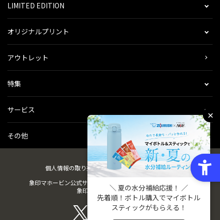
LIMITED EDITION
オリジナルプリント
アウトレット
特集
サービス
✕
その他
個人情報の取り扱い
会社概要
ご利用規約
会員規約
象印マホービン公式サイト
ZOJIRUSHIオーナーサービス
＼ 夏の水分補給応援！ ／
象印パーツダイレクト
先着順！ボトル購入でマイボトル
スティックがもらえる！