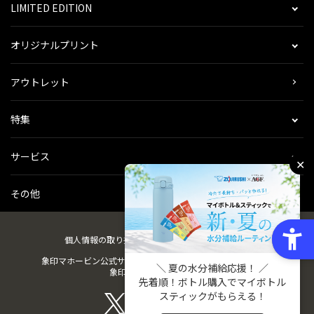
LIMITED EDITION
オリジナルプリント
アウトレット
特集
サービス
✕
その他
個人情報の取り扱い
会社概要
ご利用規約
会員規約
象印マホービン公式サイト
ZOJIRUSHIオーナーサービス
＼ 夏の水分補給応援！ ／
象印パーツダイレクト
先着順！ボトル購入でマイボトル
スティックがもらえる！