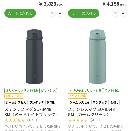
ワンタッチマグ。
ワンタッチマグ。
￥
￥
3,828
4,158
(税込)
(税込)
オリジナルプリント対象
ギフト対応
オリジナルプリント対象
ギフト対応
eギフト対応
eギフト対応
シームレスせん
ワンタッチ
0.48L
シームレスせん
ワンタッチ
0.48L
ステンレスマグ SU-BA48
ステンレスマグ SU-BA48
BM（ミッドナイトブラック）
GM（カームグリーン）
★
★
★
★
★
★
★
★
★
★
（
4.78
）
（
4.71
）
やさしい色合いで、ふとした瞬間も
やさしい色合いで、ふとした瞬間も
うれしくなる ワタシにちょうどいい
うれしくなる ワタシにちょうどいい