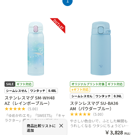
1
OUTLET
SALE
ギフト対応
オリジナルプリント対象
ギフト対応
eギフト対応
シームレスせん
ワンタッチ
0.48L
シームレスせん
ワンタッチ
0.36L
ステンレスマグ SM-WH48
AZ（レインボーブルー）
ステンレスマグ SU-BA36
AM（パウダーブルー）
★
★
★
★
★
（
5.00
）
★
★
★
★
★
（
5.00
）
「ゆめかわエモ」「SWEETS」「キャ
ラクター」柄の かわいいデザインで
やさしい色合いで、ふとした瞬間も
心にときめきを。
商品比較リストに
うれしくなる ワタシにちょうどいい
￥
4,158
通常販売価格
(税込)
追加
ワンタッチマグ。
￥
3,828
会員限定
優待価格：
(税込)