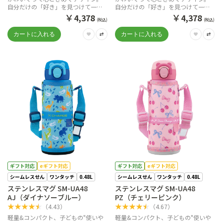
自分だけの「好き」を見つけて一緒
自分だけの「好き」を見つけて一緒
に出かけよう。
に出かけよう。
￥
￥
4,378
4,378
(税込)
(税込)
ギフト対応
eギフト対応
ギフト対応
eギフト対応
シームレスせん
ワンタッチ
0.48L
シームレスせん
ワンタッチ
0.48L
ステンレスマグ SM-UA48
ステンレスマグ SM-UA48
AJ（ダイナソーブルー）
PZ（チェリーピンク）
★
★
★
★
★
★
★
★
★
★
（
4.43
）
（
4.67
）
軽量&コンパクト、子どもの"使いや
軽量&コンパクト、子どもの"使いや