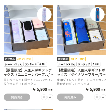
限定商品
eギフト対応
限定商品
eギフト対応
シームレスせん
ワンタッチ
0.48L
シームレスせん
ワンタッチ
0.48L
【数量限定】入園入学ギフトボ
【数量限定】入園入学ギフトボ
ックス（ユニコーンパープル/ラ
ックス（ダイナソーブルー/ライ
ベンダー）【購入特典】ミニハ
ムブルー）【購入特典】ミニハ
象印ダイレクト限定！ミニハンカチ2
象印ダイレクト限定！ミニハンカチ2
ンカチ2枚セット
ンカチ2枚セット
枚付きのギフトボックス
枚付きのギフトボックス
￥
￥
5,900
5,900
(税込)
(税込)
完売済み
完売済み