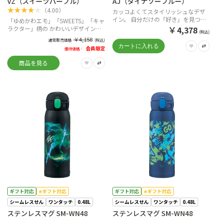
VZ（スイーツパープル）
AJ（ダイナソーブルー）
★
★
★
★
★
（
4.00
）
カッコよくてスタイリッシュなデザ
イン。 自分だけの「好き」を見つけ
「ゆめかわエモ」「SWEETS」「キャ
て一緒に出かけよう。
￥
ラクター」柄の かわいいデザインで
4,378
(税込)
心にときめきを。
￥
4,158
通常販売価格
(税込)
会員限定
優待価格：
商品を見る
ギフト対応
eギフト対応
ギフト対応
eギフト対応
シームレスせん
ワンタッチ
0.48L
シームレスせん
ワンタッチ
0.48L
ステンレスマグ SM-WN48
ステンレスマグ SM-WN48