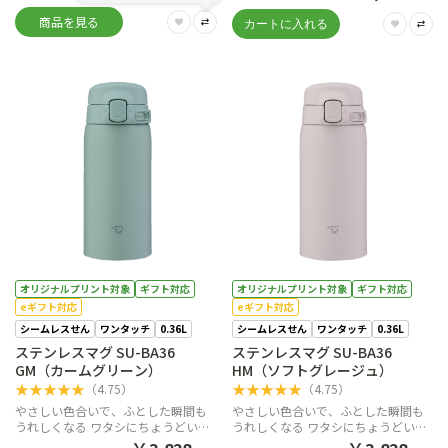
商品を見る
オリジナルプリント対象
ギフト対応
オリジナルプリント対象
ギフト対応
eギフト対応
eギフト対応
シームレスせん
ワンタッチ
0.36L
シームレスせん
ワンタッチ
0.36L
ステンレスマグ SU-BA36
ステンレスマグ SU-BA36
GM（カームグリーン）
HM（ソフトグレージュ）
★
★
★
★
★
★
★
★
★
★
（
4.75
）
（
4.75
）
やさしい色合いで、ふとした瞬間も
やさしい色合いで、ふとした瞬間も
うれしくなる ワタシにちょうどいい
うれしくなる ワタシにちょうどいい
ワンタッチマグ。
ワンタッチマグ。