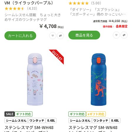
VM（ライラックパープル）
★
★
★
★
★
（
5.00
）
★
★
★
★
★
（
4.33
）
「ダイナソー」「スプラッシュ」
「スポーティー」柄の かっこいいデ
シームレスせん搭載 ちょっと大き
ザインでスタイリッシュに！
めサイズのワンタッチマグ
￥
4,158
通常販売価格
(税込)
￥
4,708
会員限定
優待価格：
(税込)
商品を見る
OUTLET
SALE
ギフト対応
ギフト対応
eギフト対応
シームレスせん
ワンタッチ
0.48L
シームレスせん
ワンタッチ
0.48L
ステンレスマグ SM-WH48
ステンレスマグ SM-WN48