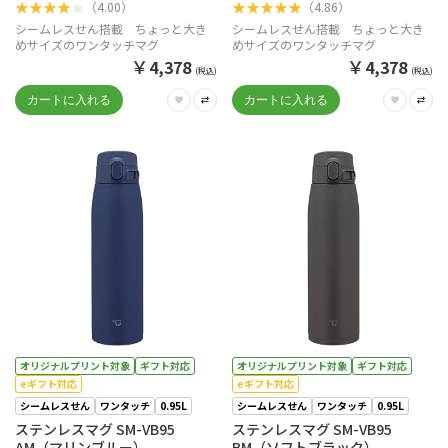
★
★
★
★
★
★
★
★
★
★
（
4.00
）
（
4.86
）
シームレスせん搭載 ちょっと大き
シームレスせん搭載 ちょっと大き
めサイズのワンタッチマグ
めサイズのワンタッチマグ
￥
￥
4,378
4,378
(税込)
(税込)
オリジナルプリント対象
ギフト対応
オリジナルプリント対象
ギフト対応
eギフト対応
eギフト対応
シームレスせん
ワンタッチ
0.95L
シームレスせん
ワンタッチ
0.95L
ステンレスマグ SM-VB95
ステンレスマグ SM-VB95
AM（マリンブルー）
BM（ソフトブラック）