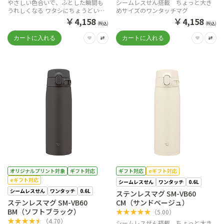
やさしい色合いで、ふとした瞬間も
シームレスせん搭載 ちょっと大き
うれしくなる ワタシにちょうどいい
めサイズのワンタッチマグ
ワンタッチマグ。
￥
￥
4,158
4,158
(税込)
(税込)
オリジナルプリント対象
ギフト対応
ギフト対応
eギフト対応
eギフト対応
シームレスせん
ワンタッチ
0.6L
シームレスせん
ワンタッチ
0.6L
ステンレスマグ SM-VB60
ステンレスマグ SM-VB60
CM（サンドベージュ）
BM（ソフトブラック）
★
★
★
★
★
（
5.00
）
★
★
★
★
★
（
4.70
）
シームレスせん搭載 ちょっと大き