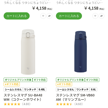
うれしくなる ワタシにちょうどいい
うれしくなる ワタシにちょうどいい
ワンタッチマグ。
ワンタッチマグ。
￥
￥
4,158
4,158
(税込)
(税込)
オリジナルプリント対象
ギフト対応
オリジナルプリント対象
ギフト対応
eギフト対応
eギフト対応
シームレスせん
ワンタッチ
0.48L
シームレスせん
ワンタッチ
0.6L
ステンレスマグ SU-BA48
ステンレスマグ SM-VB60
WM（コクーンホワイト）
AM（マリンブルー）
★
★
★
★
★
★
★
★
★
★
（
4.80
）
（
4.60
）