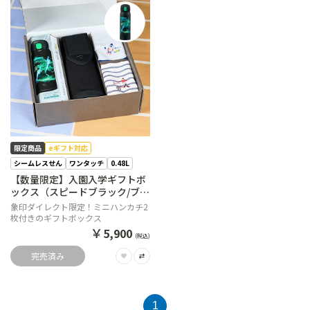
限定商品
eギフト対応
シームレスせん
ワンタッチ
0.48L
【数量限定】入園入学ギフトボ
ックス（スピードブラック/ブラ
ック）【購入特典】ミニハンカ
象印ダイレクト限定！ミニハンカチ2
チ2枚セット
枚付きのギフトボックス
￥
5,900
(税込)
完売済み
1