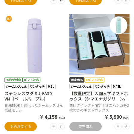
予約注文する
予約注文する
NEW
予約受付中
ギフト対応
限定商品
eギフト対応
シームレスせん
ワンタッチ
0.3L
シームレスせん
ワンタッチ
0.48L
ステンレスマグ SU-FA30
【数量限定】入園入学ギフトボ
VM（ペールパープル）
ックス（シマエナガグリーン/ペ
ールミント）【購入特典】ミニ
食洗機OK！進化したシームレスせん
象印ダイレクト限定！ミニハンカチ2
ハンカチ2枚セット
搭載モデル
枚付きのギフトボックス
￥
￥
4,158
5,900
(税込)
(税込)
完売済み
予約注文する