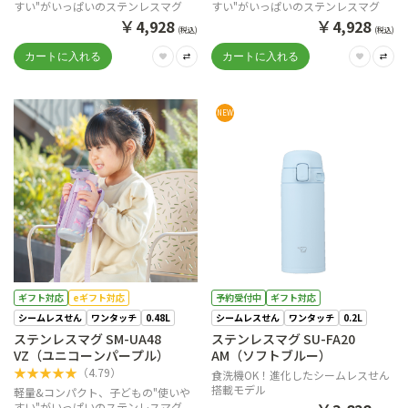
すい"がいっぱいのステンレスマグ
すい"がいっぱいのステンレスマグ
￥
￥
4,928
4,928
(税込)
(税込)
NEW
ギフト対応
eギフト対応
予約受付中
ギフト対応
シームレスせん
ワンタッチ
0.48L
シームレスせん
ワンタッチ
0.2L
ステンレスマグ SM-UA48
ステンレスマグ SU-FA20
VZ（ユニコーンパープル）
AM（ソフトブルー）
★
★
★
★
★
（
4.79
）
食洗機OK！進化したシームレスせん
搭載モデル
軽量&コンパクト、子どもの"使いや
すい"がいっぱいのステンレスマグ