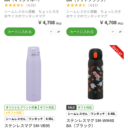
★
★
★
★
★
★
★
★
★
★
（
4.50
）
（
4.63
）
シームレスせん搭載 ちょっと大き
シームレスせん搭載 ちょっと大き
めサイズのワンタッチマグ
めサイズのワンタッチマグ
￥
￥
4,708
4,708
(税込)
(税込)
OUTLET
オリジナルプリント対象
ギフト対応
SALE
ギフト対応
eギフト対応
シームレスせん
ワンタッチ
0.48L
シームレスせん
ワンタッチ
0.95L
ステンレスマグ SM-WM48
ステンレスマグ SM-VB95
BA（ブラック）