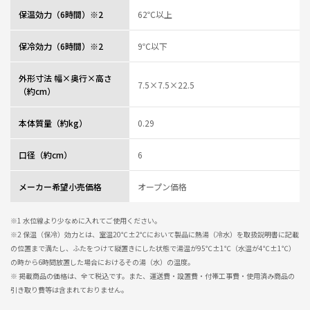
保温効力（6時間）※2
62℃以上
保冷効力（6時間）※2
9℃以下
外形寸法 幅×奥行×高さ
7.5×7.5×22.5
（約cm）
本体質量（約kg）
0.29
口径（約cm）
6
メーカー希望小売価格
オープン価格
※1 水位線より少なめに入れてご使用ください。
※2 保温（保冷）効力とは、室温20℃±2℃において製品に熱湯（冷水）を取扱説明書に記載
の位置まで満たし、ふたをつけて縦置きにした状態で湯温が95℃±1℃（水温が4℃±1℃）
の時から6時間放置した場合におけるその湯（水）の温度。
※ 掲載商品の価格は、全て税込です。また、運送費・設置費・付帯工事費・使用済み商品の
引き取り費等は含まれておりません。