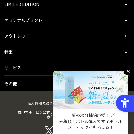
LIMITED EDITION
オリジナルプリント
アウトレット
特集
サービス
✕
その他
個人情報の取り扱い
会社概要
ご利用規約
会員規約
象印マホービン公式サイト
ZOJIRUSHIオーナーサービス
＼ 夏の水分補給応援！ ／
象印パーツダイレクト
先着順！ボトル購入でマイボトル
スティックがもらえる！