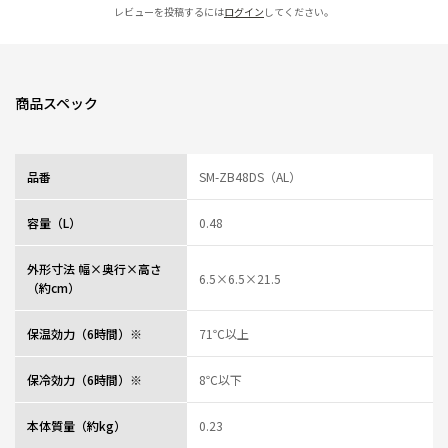
レビューを投稿するには
ログイン
してください。
商品スペック
品番
SM-ZB48DS（AL）
容量（L）
0.48
外形寸法 幅×奥行×高さ
6.5×6.5×21.5
（約cm）
保温効力（6時間）※
71℃以上
保冷効力（6時間）※
8℃以下
本体質量（約kg）
0.23