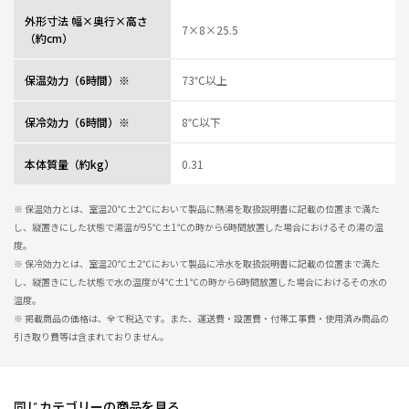
外形寸法 幅×奥行×高さ
7×8×25.5
（約cm）
保温効力（6時間）※
73℃以上
保冷効力（6時間）※
8℃以下
本体質量（約kg）
0.31
※ 保温効力とは、室温20℃±2℃において製品に熱湯を取扱説明書に記載の位置まで満た
し、縦置きにした状態で湯温が95℃±1℃の時から6時間放置した場合におけるその湯の温
度。
※ 保冷効力とは、室温20℃±2℃において製品に冷水を取扱説明書に記載の位置まで満た
し、縦置きにした状態で水の温度が4℃±1℃の時から6時間放置した場合におけるその水の
温度。
※ 掲載商品の価格は、全て税込です。また、運送費・設置費・付帯工事費・使用済み商品の
引き取り費等は含まれておりません。
同じカテゴリーの商品を見る