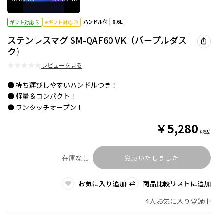
ハンドル付
0.6L
ギフト対応
eギフト対応
ステンレスマグ SM-QAF60 VK（パープルダス
ク）
★
★
★
★
★
レビューを見る
● 持ち運びしやすいハンドルつき！
● 軽量＆コンパクト！
● ワンタッチオープン！
￥
5,280
(税込)
在庫なし
完売いたしました
お気に入り追加
商品比較リストに追加
4人お気に入り登録中