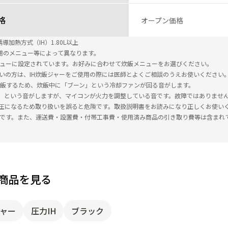
格
オープン価格
導加熱方式（IH）1.80L以上
使用のメニュー等によって異なります。
ニューに設定されています。お好みに合わせて炊飯メニューをお選びください。
使いの方は、IH炊飯ジャーをご使用の際には医師とよくご相談のうえお使いください
で炊飯するため、炊飯中に「ブーン」という冷却ファンが回る音がします。
」という音がしますが、マイコンが火力を調整している音です。故障ではありませ
が高圧になるため取り扱いを誤ると危険です。取扱説明書をお読みになり正しくお使い
込です。また、運送費・設置費・付帯工事費・使用済み商品の引き取り費等は含まれ
商品を見る
ャー
圧力IH
ブラック