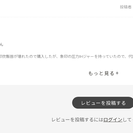
投稿者
ん
印炊飯器が壊れたので購入したが、象印の圧力IHジャーを持っていたので、
もっと見る
減りを気にしていたから煩わしさから解放されたし、何と言っても圧力で炊く
が省けた
投稿者
レビューを投稿する
レビューを投稿するには
ログイン
して
すると絶賛