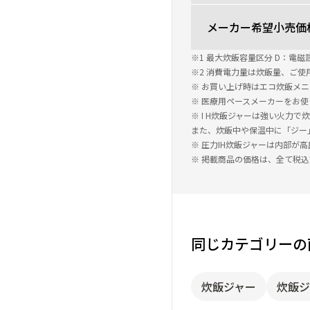
メーカー希望小売価
※1 最大炊飯容量区分 D：電磁誘
※2 消費電力量は炊飯量、ご
※ お買い上げ時はエコ炊飯メ
※ 医療用ペースメーカーをお
※ I H炊飯ジャーは強い火力
また、炊飯中や保温中に「ジー
※ 圧力IH炊飯ジャーは内部
※ 掲載商品の価格は、全て税
同じカテゴリーの
炊飯ジャー
炊飯ジ