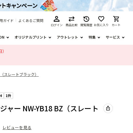
用ガイド
よくあるご質問
ログイン
商品比較
閲覧履歴
お気に入り
カート
ION
オリジナルプリント
アウトレット
特集
サービス
日）
 BZ（スレートブラック）
H
1升
ジャー NW-YB18 BZ（スレート
）
）
レビューを見る