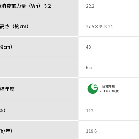
時消費電力量（Wh）※2
22.2
投稿者
高さ（約cm）
27.5×39×24
レビュー一覧
約cm）
48
6.5
目標年度
％）
112
h/年）
119.6