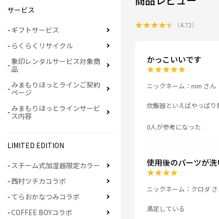
商品レビュー
サービス
★
★
★
★
★
（
4.72
）
ギフトサービス
らくらくリサイクル
かっこいいです
象印レンタルサービス対象商
★
★
★
★
★
品
みまもりほっとラインご契約
ニックネーム：mm さん
ページ
炊飯器といえばやっぱり
みまもりほっとラインサービ
ス内容
0人が参考になった
LIMITED EDITION
使用後のパーツが洗
スチーム式加湿器限定カラー
★
★
★
★
☆
西村ツチカコラボ
ニックネーム：クロダ さ
てらおかなつみコラボ
満足している
COFFEE BOYコラボ