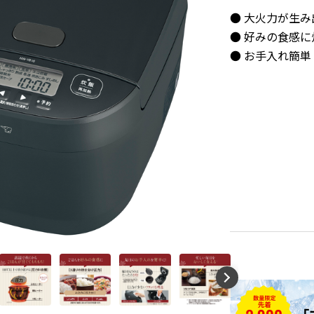
● 大火力が生
● 好みの食感
● お手入れ簡