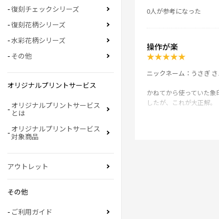
復刻チェックシリーズ
0人が参考になった
復刻花柄シリーズ
水彩花柄シリーズ
操作が楽
★
★
★
★
★
その他
ニックネーム：うさぎ さ
オリジナルプリントサービス
かねてから使っていた象
したが、これが大正解。
オリジナルプリントサービス
とは
購入する前は日々ご飯の
オリジナルプリントサービス
が、現在のは1枚で手間
対象商品
忙しい毎日に助かります
0人が参考になった
アウトレット
その他
息子がお米の香りが
★
★
★
★
★
ご利用ガイド