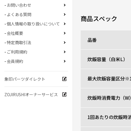
ニックネーム：みかんボ
お問い合わせ
よくある質問
今まで、他社の高めな炊
商品スペック
なぜ？色んな方法を試し
個人情報の取り扱いについて
行き、こちらを勧められ
さぁ、待ちに待ったご飯
会社概要
食べてみても、同じお米
品番
特定商取引法
これは、お弁当のおむす
これから、毎日ご飯を炊
ご利用規約
す。さすが象印さん。
炊飯容量（白米L）
会員規約
0人が参考になった
最大炊飯容量区分※
象印パーツダイレクト
デザイン抜群、炊き
ZOJIRUSHIオーナーサービス
★
★
★
★
★
炊飯時消費電力（W
ニックネーム：sammy 
1回あたりの炊飯時消
前のものが壊れたため1
早速炊いてみると、同じ
きっかけの炊飯器となり