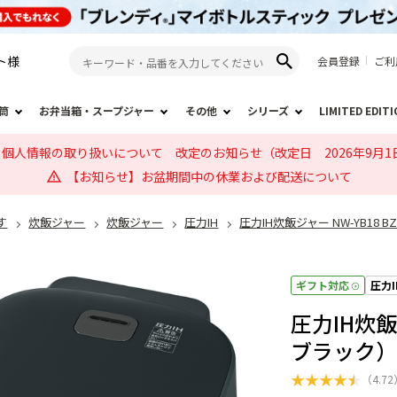
ト
様
会員登録
ご利
筒
お弁当箱・スープジャー
その他
シリーズ
LIMITED EDIT
個人情報の取り扱いについて 改定のお知らせ（改定日 2026年9月1
【お知らせ】お盆期間中の休業および配送について
す
炊飯ジャー
炊飯ジャー
圧力IH
圧力IH炊飯ジャー NW-YB18
ギフト対応
圧力I
圧力IH炊飯
ブラック
★
★
★
★
★
（
4.72