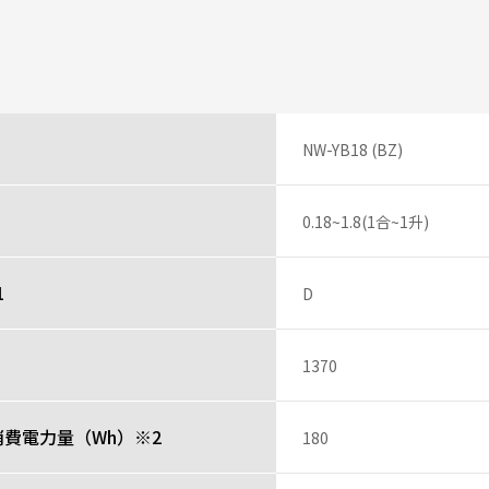
ー さん
飯器を使っていましが、全く美味しく炊けず、二世帯の祖父母の炊飯器は同じ
たが美味しく炊けない、成長盛りの子供に美味しいご飯を食べたせいと思い
たが残念在庫が切れていたが、取り寄せして頂き購入しました。
、ドキドキしながら料理をしながら待つ私炊飯器を開けた瞬間、今までにな
とは思えない
NW-YB18 (BZ)
びにしても美味しいよと食卓、会話が弾みました。
くのが楽しみで
0.18~1.8(1合~1升)
投稿者
1
D
あがりも期待超え！
）
1370
さん
費電力量（Wh）※2
180
0年ぶりに炊飯器を購入。新しくて洗練されたデザインに家族みんなが惚れま
お米が甘くて上質な風味となり、炊飯器ひとつでお米の味がこうも変わるの
ました。