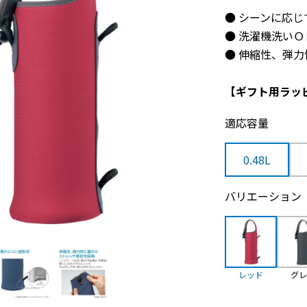
● シーンに応
● 洗濯機洗い
● 伸縮性、弾
【ギフト用ラッ
適応容量
0.48L
バリエーション
レッド
グ