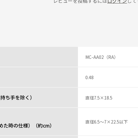
レビューを投稿するには
ログイン
して
MC-AA02（RA）
0.48
（持ち手を除く）
直径7.5×18.5
直径6.5～7×22.5以下
めた時の仕様）（約cm）