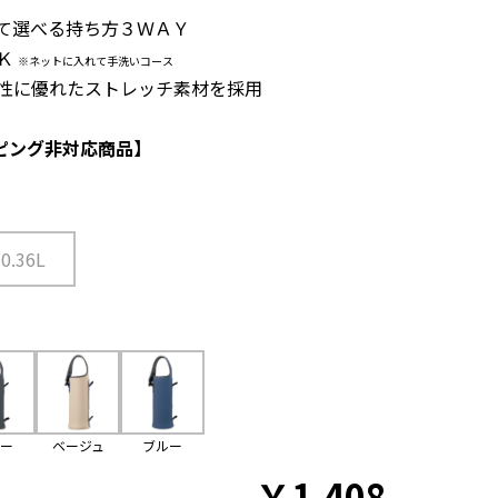
じて選べる持ち方３ＷＡＹ
ＯＫ
※ネットに入れて手洗いコース
力性に優れたストレッチ素材を採用
ピング非対応商品】
0.36L
レー
ベージュ
ブルー
￥
1,408