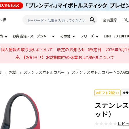
ト
様
会員登録
ご利
筒
お弁当箱・スープジャー
その他
シリーズ
LIMITED EDIT
個人情報の取り扱いについて 改定のお知らせ（改定日 2026年9月1
【お知らせ】お盆期間中の休業および配送について
す
水筒
ステンレスボトルカバー
ステンレスボトルカバー MC-AA0
eギフト対応
M
ステンレスボ
ッド）
★
★
★
★
★
レビ