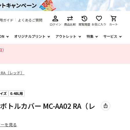
用ガイド
よくあるご質問
ログイン
商品比較
閲覧履歴
お気に入り
カート
ION
オリジナルプリント
アウトレット
特集
サービス
日）
2 RA（レッド）
サイズ
0.48L用
トルカバー MC-AA02 RA（レ
ューを見る