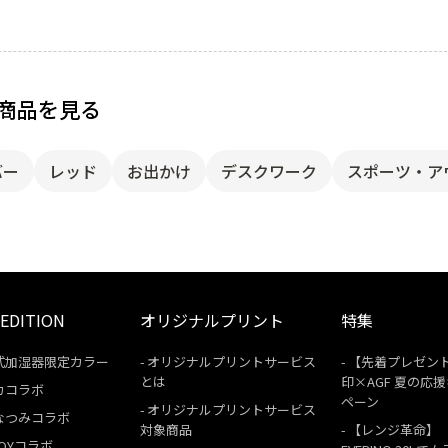
商品を見る
バー
レッド
お出かけ
デスクワーク
スポーツ・ア
 EDITION
オリジナルプリント
特集
式加湿器限定カラー
オリジナルプリントサービス
【先着プレゼン
とは
印×AGF 夏の応
カコラボ
ペーン
オリジナルプリントサービス
なつみコラボ
対象商品
【レンジ革命】
 BOYコラボ