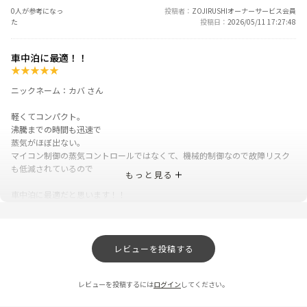
0人が参考になっ
投稿者
ZOJIRUSHIオーナーサービス会員
た
投稿日
2026/05/11 17:27:48
車中泊に最適！！
★
★
★
★
★
ニックネーム：カバ さん
軽くてコンパクト。
沸騰までの時間も迅速で
蒸気がほぼ出ない。
マイコン制御の蒸気コントロールではなくて、機械的制御なので故障リスク
も低減されているので
もっと見る
車中泊に最適だと思います！！
0人が参考になっ
投稿者
ZOJIRUSHIオーナーサービス会員
た
投稿日
2025/12/04 16:42:14
レビューを投稿する
レビュー一覧
レビューを投稿するには
ログイン
してください。