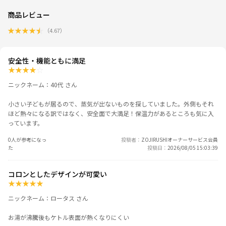
商品レビュー
★
★
★
★
★
（
4.67
）
安全性・機能ともに満足
★
★
★
★
☆
ニックネーム：40代 さん
小さい子どもが居るので、蒸気が出ないものを探していました。外側もそれ
ほど熱々になる訳ではなく、安全面で大満足！保温力があるところも気に入
っています。
0人が参考になっ
投稿者
ZOJIRUSHIオーナーサービス会員
た
投稿日
2026/08/05 15:03:39
コロンとしたデザインが可愛い
★
★
★
★
★
ニックネーム：ロータス さん
お湯が沸騰後もケトル表面が熱くなりにくい