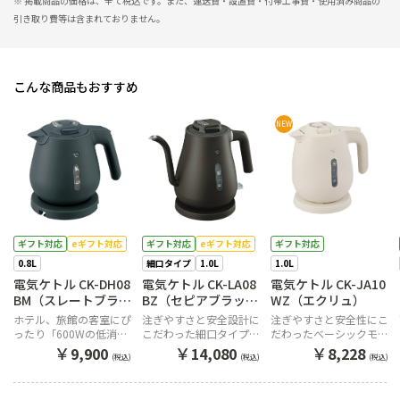
※ 掲載商品の価格は、全て税込です。また、運送費・設置費・付帯工事費・使用済み商品の
引き取り費等は含まれておりません。
こんな商品もおすすめ
NEW
ギフト対応
eギフト対応
ギフト対応
eギフト対応
ギフト対応
0.8L
細口タイプ
1.0L
1.0L
電気ケトル CK-DH08
電気ケトル CK-LA08
電気ケトル CK-JA10
BM（スレートブラッ
BZ（セピアブラッ
WZ（エクリュ）
ク）
ク）
ホテル、旅館の客室にぴ
注ぎやすさと安全設計に
注ぎやすさと安全性にこ
ったり「600Wの低消費
こだわった細口タイプの
だわったベーシックモデ
電力」
電気ケトル
ル。
￥
￥
￥
9,900
14,080
8,228
(税込)
(税込)
(税込)