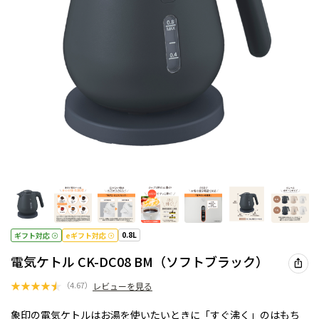
0.8L
ギフト対応
eギフト対応
電気ケトル CK-DC08 BM（ソフトブラック）
★
★
★
★
★
（
4.67
）
レビューを見る
象印の電気ケトルはお湯を使いたいときに「すぐ沸く」のはもち