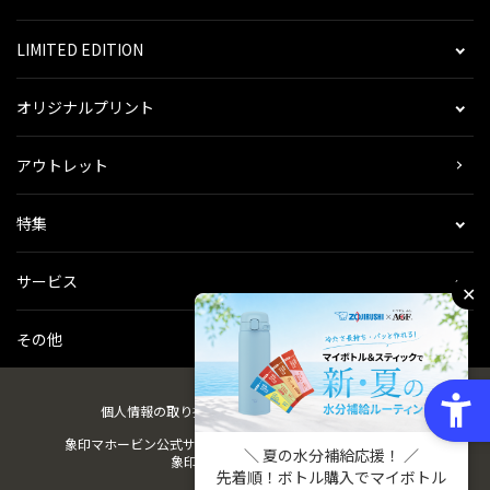
LIMITED EDITION
オリジナルプリント
アウトレット
特集
サービス
✕
その他
個人情報の取り扱い
会社概要
ご利用規約
会員規約
象印マホービン公式サイト
ZOJIRUSHIオーナーサービス
＼ 夏の水分補給応援！ ／
象印パーツダイレクト
先着順！ボトル購入でマイボトル