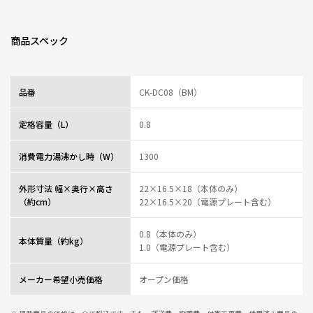
商品スペック
品番
CK-DC08（BM）
定格容量（L）
0.8
消費電力湯沸かし時（W）
1300
外形寸法 幅×奥行×高さ
22×16.5×18（本体のみ）
（約cm）
22×16.5×20（電源プレート含む）
0.8（本体のみ）
本体質量（約kg）
1.0（電源プレート含む）
メーカー希望小売価格
オープン価格