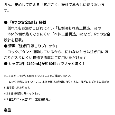
ろん、安心して使える「気がきく」設計で暮らしに寄り添いま
す。
● 「6つの安全設計」搭載
倒れてもお湯がこぼれにくい「転倒湯もれ防止構造」
や
※1
本体外側が熱くなりにくい「本体二重構造」
など、6つの安全
※2
設計を搭載。
● 清潔「注ぎ口 ほこりブロック」
ロックボタンと連動しているから、使わないときは注ぎ口にほ
こりが入りにくい構造で
清潔にご使用いただけます
●
カップ1杯（140mL)が約60秒
でサッと沸く！
※3
※1
ふたがしっかりと閉まっていることをご確認ください。
ロック状態になっていても、本体を傾けたり倒したりすると、注ぎ口などからお湯が流
れ出る恐れがあります。
※2 本体接続部は熱くなります。
※3
室温23℃・水温23℃・定格消費電力
容量