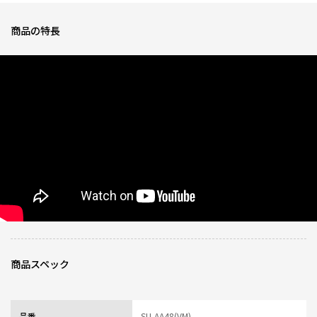
★
★
★
★
★
商品の特長
ニックネーム：りょう さん
なんといっても保温効果が凄まじいの一言。朝に入れた冷水を昼食時に飲ん
でも冷たく飲むことができるのは当然ながら、夜の仕事終わり後に飲んで
も、まだ冷たい状態が続いており、性能の高さに驚きました。
0人が参考になっ
投稿者
ZOJIRUSHIオーナーサービス会員
た
投稿日
2026/05/11 17:27:47
ちょうどいいサイズ
★
★
★
★
★
ニックネーム：ペソ さん
毎日の持ち運びにちょうどいいサイズ感で象印のロゴもいいアクセントでか
わいいです。
0人が参考になっ
投稿者
ZOJIRUSHIオーナーサービス会員
商品スペック
た
投稿日
2026/05/11 17:27:47
レビュー一覧
品番
SU-AA48(VM)