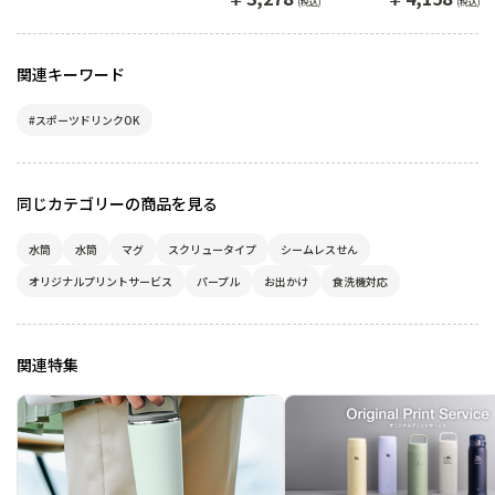
(税込)
(税込)
さなバッグにちょうどい
ンタッチマグ。
いスキニーシルエットマ
グ
関連キーワード
#スポーツドリンクOK
同じカテゴリーの商品を見る
水筒
水筒
マグ
スクリュータイプ
シームレスせん
オリジナルプリントサービス
パープル
お出かけ
食洗機対応
関連特集