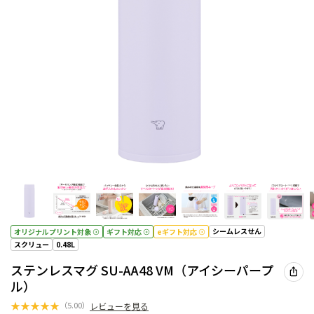
シームレスせん
オリジナルプリント対象
ギフト対応
eギフト対応
スクリュー
0.48L
ステンレスマグ SU-AA48 VM（アイシーパープ
ル）
★
★
★
★
★
（
5.00
）
レビューを見る