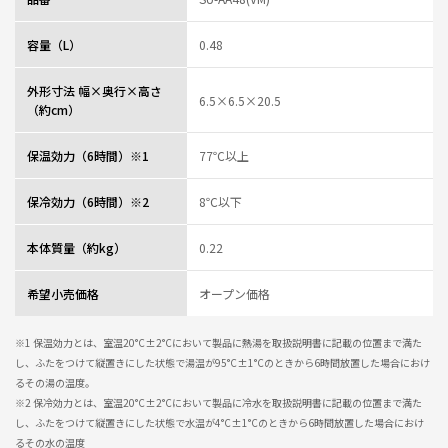
容量（L）
0.48
外形寸法 幅×奥行×高さ
6.5×6.5×20.5
（約cm）
保温効力（6時間）※1
77℃以上
保冷効力（6時間）※2
8℃以下
本体質量（約kg）
0.22
希望小売価格
オープン価格
※1 保温効力とは、室温20°C±2°Cにおいて製品に熱湯を取扱説明書に記載の位置まで満た
し、ふたをつけて縦置きにした状態で湯温が95°C±1°Cのときから6時間放置した場合におけ
るその湯の温度。
※2 保冷効力とは、室温20°C±2°Cにおいて製品に冷水を取扱説明書に記載の位置まで満た
し、ふたをつけて縦置きにした状態で水温が4°C±1°Cのときから6時間放置した場合におけ
るその水の温度