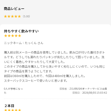
商品レビュー
★
★
★
★
★
（
5.00
）
持ちやすく飲みやすい
★
★
★
★
★
ニックネーム：たっくん さん
購入前は別メーカーの商品を使用していました。飲み口が付いた蓋付きボト
ルです。どうしても漏れたりパッキンが劣化したりして困っていました。洗
いにくく着色しやすかったりして大変でした。
このタイプの商品を購入してから洗いやすく劣化しにくいので、いつも同じ
タイプの商品を買うようにしてます。
前回は360mlを購入したので、今回は480mlを購入しました。
スターバックスコーヒーで使いたいと思います。
0人が参考になっ
投稿者
ZOJIRUSHIオーナーサービス会員
た
投稿日
2026/08/05 15:03:42
２本目
★
★
★
★
★