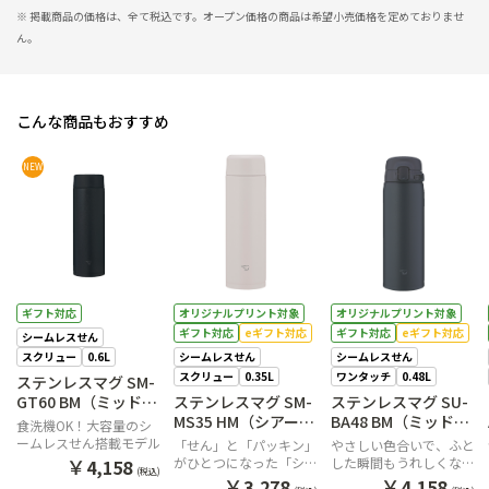
※ 掲載商品の価格は、全て税込です。オープン価格の商品は希望小売価格を定めておりませ
ん。
こんな商品もおすすめ
NEW
ギフト対応
オリジナルプリント対象
オリジナルプリント対象
ギフト対応
eギフト対応
ギフト対応
eギフト対応
シームレスせん
スクリュー
0.6L
シームレスせん
シームレスせん
スクリュー
0.35L
ワンタッチ
0.48L
ステンレスマグ SM-
GT60 BM（ミッドナ
ステンレスマグ SM-
ステンレスマグ SU-
イトブラック）
MS35 HM（シアーグ
BA48 BM（ミッドナ
食洗機OK！大容量のシ
レー）
イトブラック）
ームレスせん搭載モデル
「せん」と「パッキン」
やさしい色合いで、ふと
￥
がひとつになった「シー
した瞬間もうれしくなる
4,158
(税込)
ムレスせん」を搭載。小
ワタシにちょうどいいワ
￥
￥
3,278
4,158