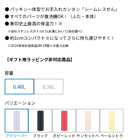
● パッキン一体型でお手入れカンタン「シームレスせん」
● すべてのパーツが食洗機OK！（ふた・本体）
● 象印史上最高の保温力！
※
※当社ステンレスボトル0.5L未満において(当社調べ)
● 約1cmコンパクト
※
になってさらに持ち運びやすく！
※2024年当社従来品SM-ZB型との高さ比較
【ギフト用ラッピング非対応商品】
容量
0.48L
0.36L
バリエーション
アイシーパー
ブラック
ポピーレッド
サンセットべ
ペールシトラ