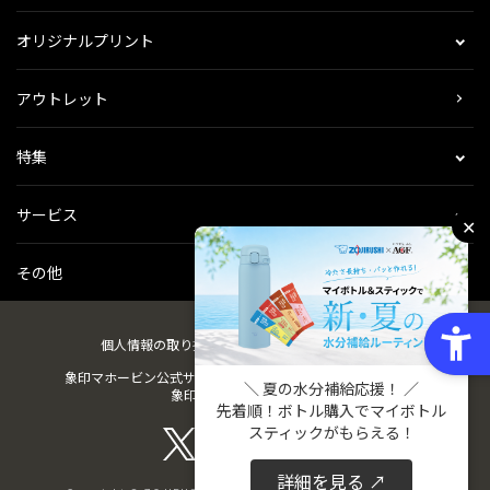
オリジナルプリント
アウトレット
特集
サービス
✕
その他
個人情報の取り扱い
会社概要
ご利用規約
会員規約
象印マホービン公式サイト
ZOJIRUSHIオーナーサービス
＼ 夏の水分補給応援！ ／
象印パーツダイレクト
先着順！ボトル購入でマイボトル
スティックがもらえる！
詳細を見る ↗