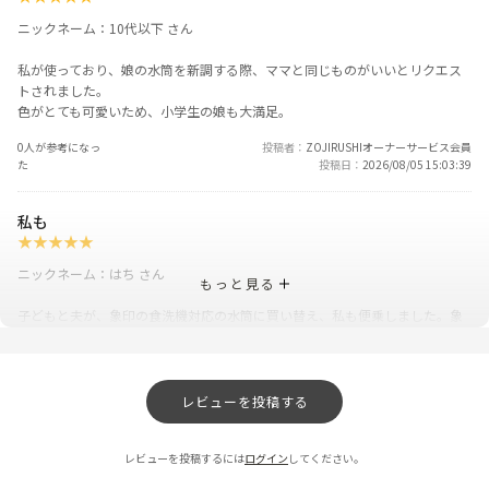
ニックネーム：10代以下 さん
私が使っており、娘の水筒を新調する際、ママと同じものがいいとリクエス
トされました。
色がとても可愛いため、小学生の娘も大満足。
0人が参考になっ
投稿者
ZOJIRUSHIオーナーサービス会員
た
投稿日
2026/08/05 15:03:39
私も
★
★
★
★
★
ニックネーム：はち さん
もっと見る
子どもと夫が、象印の食洗機対応の水筒に買い替え、私も便乗しました。象
印のぞうさんのマークだけのデザインが気に入っており、カラーも可愛く
て、持っているだけでテンションが上がるため、購入の決め手になりまし
た。私はロックのやり忘れをするので、このマグが気に入ってます。
レビューを投稿する
0人が参考になっ
投稿者
ZOJIRUSHIオーナーサービス会員
た
投稿日
2026/05/11 17:27:49
レビューを投稿するには
ログイン
してください。
保温効果に満足！