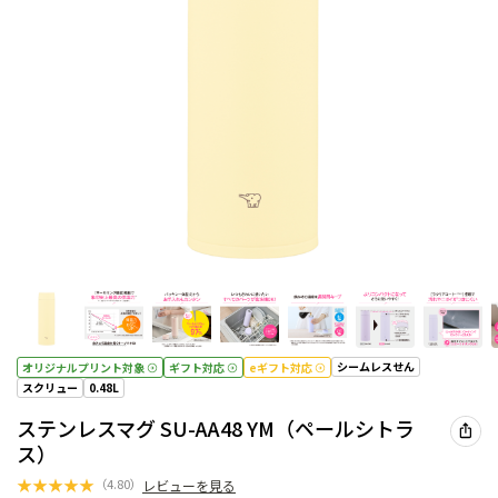
シームレスせん
オリジナルプリント対象
ギフト対応
eギフト対応
スクリュー
0.48L
ステンレスマグ SU-AA48 YM（ペールシトラ
ス）
★
★
★
★
★
（
4.80
）
レビューを見る