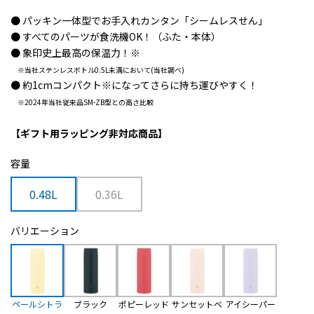
● パッキン一体型でお手入れカンタン「シームレスせん」
● すべてのパーツが食洗機OK！（ふた・本体）
● 象印史上最高の保温力！
※
※当社ステンレスボトル0.5L未満において(当社調べ)
● 約1cmコンパクト
※
になってさらに持ち運びやすく！
※2024年当社従来品SM-ZB型との高さ比較
【ギフト用ラッピング非対応商品】
容量
0.48L
0.36L
バリエーション
ペールシトラ
ブラック
ポピーレッド
サンセットべ
アイシーパー