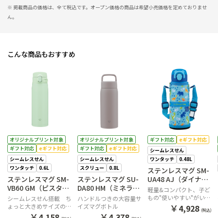
※ 掲載商品の価格は、全て税込です。オープン価格の商品は希望小売価格を定めておりませ
ん。
こんな商品もおすすめ
オリジナルプリント対象
オリジナルプリント対象
ギフト対応
eギフト対応
ギフト対応
eギフト対応
ギフト対応
eギフト対応
シームレスせん
シームレスせん
シームレスせん
ワンタッチ
0.48L
ワンタッチ
0.6L
スクリュー
0.8L
ステンレスマグ SM-
ステンレスマグ SM-
ステンレスマグ SU-
UA48 AJ（ダイナソ
VB60 GM（ピスタチ
DA80 HM（ミネラル
ーブルー）
軽量&コンパクト、子ど
オグリーン）
グレー）
もの"使いやすい"がいっ
シームレスせん搭載 ち
ハンドルつきの大容量サ
ぱいのステンレスマグ
￥
ょっと大きめサイズのワ
イズマグボトル
4,928
(税込)
ンタッチマグ
￥
￥
4,158
4,378