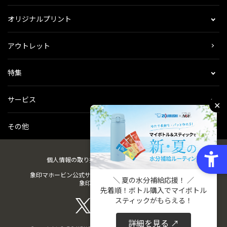
オリジナルプリント
アウトレット
特集
サービス
✕
その他
個人情報の取り扱い
会社概要
ご利用規約
会員規約
象印マホービン公式サイト
ZOJIRUSHIオーナーサービス
＼ 夏の水分補給応援！ ／
象印パーツダイレクト
先着順！ボトル購入でマイボトル
スティックがもらえる！
詳細を見る ↗