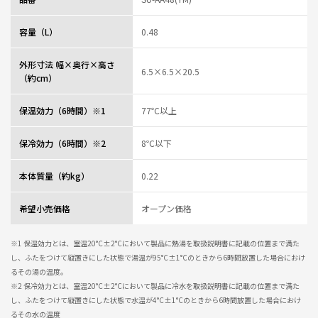
容量（L）
0.48
外形寸法 幅×奥行×高さ
6.5×6.5×20.5
（約cm）
保温効力（6時間）※1
77℃以上
保冷効力（6時間）※2
8℃以下
本体質量（約kg）
0.22
希望小売価格
オープン価格
※1 保温効力とは、室温20°C±2°Cにおいて製品に熱湯を取扱説明書に記載の位置まで満た
し、ふたをつけて縦置きにした状態で湯温が95°C±1°Cのときから6時間放置した場合におけ
るその湯の温度。
※2 保冷効力とは、室温20°C±2°Cにおいて製品に冷水を取扱説明書に記載の位置まで満た
し、ふたをつけて縦置きにした状態で水温が4°C±1°Cのときから6時間放置した場合におけ
るその水の温度