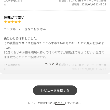
0人が参考になっ
投稿者
ZOJIRUSHIオーナーサービス会員
た
投稿日
2026/04/03 11:47:22
色味が可愛い
★
★
★
★
★
ニックネーム：きなこもち さん
色にひとめぼれしました。
その後機能やサイズを調べたところ求めていたものだったので購入を決めま
した。
80度くらいのお茶を職場へ持って行くのですが退勤までちょうどいい温度の
まま飲めるのでとても良いです。
もっと見る
0人が参考になっ
投稿者
ZOJIRUSHIオーナーサービス会員
た
投稿日
2026/04/03 11:47:22
とてもとても気に入ってます！
★
★
★
★
★
レビューを投稿する
ニックネーム：ゆゆちゃみ さん
容量と色味と、ゾウさんのワンポイントデザイン！
レビューを投稿するには
ログイン
してください。
そしてスポドリもOKなんて、お気に入りすぎます！！！