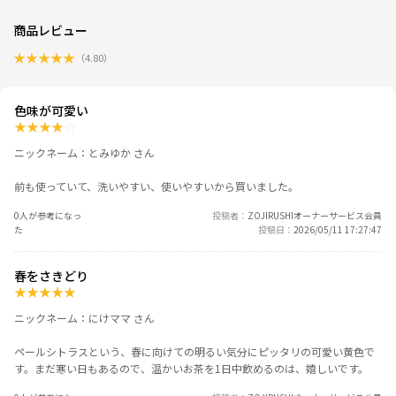
商品レビュー
★
★
★
★
★
（
4.80
）
色味が可愛い
★
★
★
★
☆
ニックネーム：とみゆか さん
前も使っていて、洗いやすい、使いやすいから買いました。
0人が参考になっ
投稿者
ZOJIRUSHIオーナーサービス会員
た
投稿日
2026/05/11 17:27:47
春をさきどり
★
★
★
★
★
ニックネーム：にけママ さん
ペールシトラスという、春に向けての明るい気分にピッタリの可愛い黄色で
す。まだ寒い日もあるので、温かいお茶を1日中飲めるのは、嬉しいです。