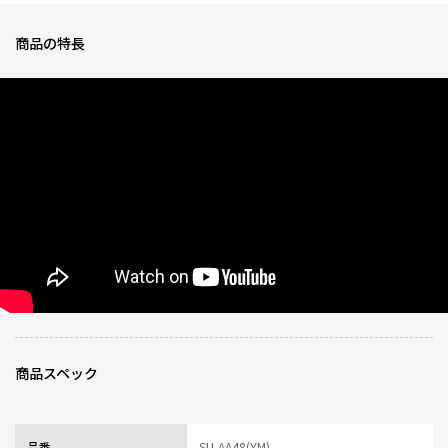
0人が参考になっ
投稿者
ZOJIRUSHIオーナーサービス会員
た
投稿日
2025/07/02 10:59:46
商品の特長
保温力がすごいです！
★
★
★
★
★
ニックネーム：フェアリー さん
これまで他社で買った某アニメ柄のタンブラーを使用していましたが、塗装
が剥げてしまうのと、冷めるのが早いので、こちらの商品を購入。
使用初日、朝入れた白湯をお昼に飲んで熱くて吹き出しそうになりました(笑)
これまでのは沸き立てを入れて置くとお昼には丁度良い温度になっていたの
ですが、この商品の保温力はすごすぎです！
夕方でも若干温かいぐらいです。
洗うのも食洗機に入れるだけなので楽ちん！
最高の商品です！
0人が参考になっ
投稿者
ZOJIRUSHIオーナーサービス会員
商品スペック
た
投稿日
2025/05/14 15:18:17
レビュー一覧
品番
SU-AA48(YM)