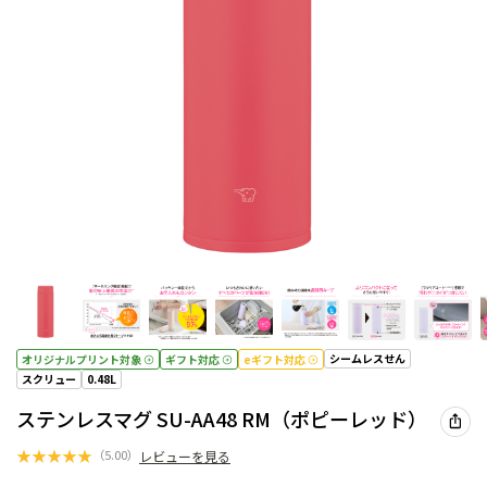
シームレスせん
オリジナルプリント対象
ギフト対応
eギフト対応
スクリュー
0.48L
ステンレスマグ SU-AA48 RM（ポピーレッド）
★
★
★
★
★
（
5.00
）
レビューを見る