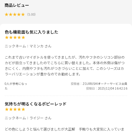
商品レビュー
★
★
★
★
★
（
5.00
）
色も機能面も気に入りました
★
★
★
★
★
ニックネーム：マミンカ さん
これまで古いマイボトルを使ってきましたが、汚れやフタのシリコン部分の
カビが目立ってきましたのでこちらに買い替えました。本体の外側は傷がつ
きにくく、内側やフタも汚れがつきづらいことに加えて、このシリーズはカ
ラーバリエーションが豊かなのでお勧めします。
0人が参考になっ
投稿者
ZOJIRUSHIオーナーサービス会員
た
投稿日
2025/12/04 16:42:16
気持ちが明るくなるポピーレッド
★
★
★
★
★
ニックネーム：ライジー さん
どの色にしようと悩んで選びましたが大正解 手触りも大変気に入っていま