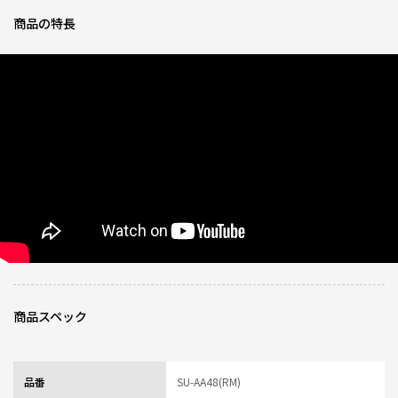
ぁ、うんざりするほど大変だったんです。
商品の特長
この水筒に出会ってから全て解決しました。魔法瓶なのに食洗機対応で、パ
ッキン外しいらないのは、本当に神です。
今までの水筒を全部捨てて、これに買い換えました。
コロナ前後から、幼稚園生も、小中高校生も、水筒が必須になったので、や
っとここ7,8年の水筒のストレスから解放されました。
0人が参考になっ
投稿者
ZOJIRUSHIオーナーサービス会員
た
投稿日
2025/09/12 09:31:33
洗いやすい
★
★
★
★
★
ニックネーム：あー さん
分解しても2つしかないので、洗うのが面倒ではなくとても使いやすいです。
まだ買ったばかりで耐久性はどうか不明ですが、蓋側のパッキン？の所が壊
れなければずっと使えそうです。
あと、安心の象印さんの水筒なので買ってよかった。
商品スペック
0人が参考になっ
投稿者
ZOJIRUSHIオーナーサービス会員
た
投稿日
2025/09/12 09:31:32
品番
SU-AA48(RM)
レビュー一覧