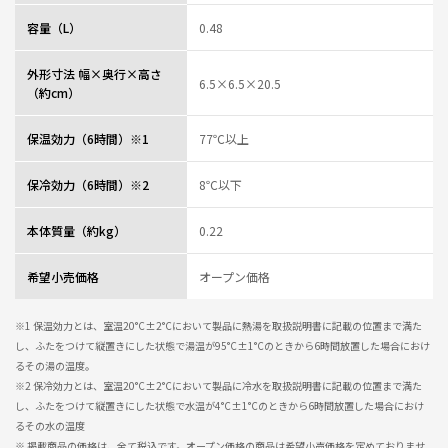
容量（L）
0.48
外形寸法 幅×奥行×高さ
6.5×6.5×20.5
（約cm）
保温効力（6時間）※1
77℃以上
保冷効力（6時間）※2
8℃以下
本体質量（約kg）
0.22
希望小売価格
オープン価格
※1 保温効力とは、室温20°C±2°Cにおいて製品に熱湯を取扱説明書に記載の位置まで満た
し、ふたをつけて縦置きにした状態で湯温が95°C±1°Cのときから6時間放置した場合におけ
るその湯の温度。
※2 保冷効力とは、室温20°C±2°Cにおいて製品に冷水を取扱説明書に記載の位置まで満た
し、ふたをつけて縦置きにした状態で水温が4°C±1°Cのときから6時間放置した場合におけ
るその水の温度
※ 掲載商品の価格は、全て税込です。オープン価格の商品は希望小売価格を定めておりませ