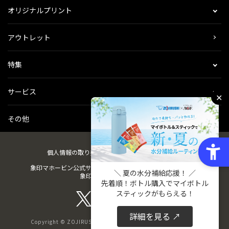
オリジナルプリント
アウトレット
特集
サービス
✕
その他
個人情報の取り扱い
会社概要
ご利用規約
会員規約
象印マホービン公式サイト
ZOJIRUSHIオーナーサービス
＼ 夏の水分補給応援！ ／
象印パーツダイレクト
先着順！ボトル購入でマイボトル
スティックがもらえる！
詳細を見る ↗
Copyright © ZOJIRUSHI CORPORATION. All Rights Reserved