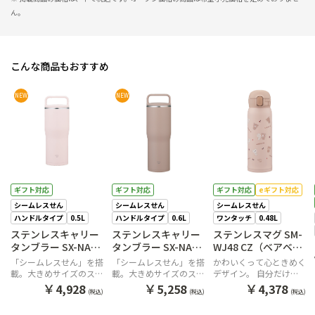
ん。
こんな商品もおすすめ
NEW
NEW
ギフト対応
ギフト対応
ギフト対応
eギフト対応
シームレスせん
シームレスせん
シームレスせん
ハンドルタイプ
0.5L
ハンドルタイプ
0.6L
ワンタッチ
0.48L
ステンレスキャリー
ステンレスキャリー
ステンレスマグ SM-
タンブラー SX-NA50
タンブラー SX-NA60
WJ48 CZ（ベアベー
PM（フィジーピン
CM（サンドベージ
ジュ）
「シームレスせん」を搭
「シームレスせん」を搭
かわいくって心ときめく
ク）
ュ）
載。大きめサイズのステ
載。大きめサイズのステ
デザイン。 自分だけの
ンレスキャリータンブラ
ンレスキャリータンブラ
「好き」を見つけて一緒
￥
￥
￥
4,928
5,258
4,378
(税込)
(税込)
(税込)
ー
ー
に出かけよう。