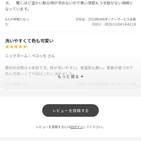
す。 驚くほど温かい飲み物が冷めないので寒い季節もう手放せない相棒と
なっています。
0人が参考になっ
投稿者
ZOJIRUSHIオーナーサービス会員
た
投稿日
2025/12/04 16:42:16
洗いやすくて色も可愛い
★
★
★
★
★
ニックネーム：ペコっち さん
象印の水筒は４本目です。栓が洗いやすい。保温性も良い。家族が使うので
色も可愛いくて今回はこれに決めました。
もっと見る
0人が参考になっ
投稿者
ZOJIRUSHIオーナーサービス会員
た
投稿日
2025/12/04 16:42:13
食洗機で丸洗い可 パッキンなし 神水筒
レビューを投稿する
★
★
★
★
★
ニックネーム：NH さん
レビューを投稿するには
ログイン
してください。
毎日、家族全員分の水筒を用意しないといけなかったのですが、今までの水
筒は、手洗いするのが大変すぎ、パッキン分解、付け忘れて漏れたり、ま