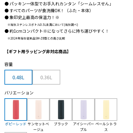
● パッキン一体型でお手入れカンタン「シームレスせん」
● すべてのパーツが食洗機OK！（ふた・本体）
● 象印史上最高の保温力！
※
※当社ステンレスボトル0.5L未満において(当社調べ)
● 約1cmコンパクト
※
になってさらに持ち運びやすく！
※2024年当社従来品SM-ZB型との高さ比較
【ギフト用ラッピング非対応商品】
容量
0.48L
0.36L
バリエーション
ポピーレッド
サンセットべ
ブラック
アイシーパー
ペールシトラ
ージュ
プル
ス