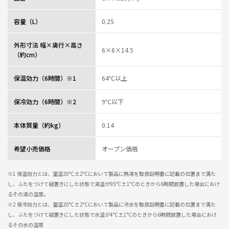
オフィスでドリンクを入れて現場へ持っていく。丁度よいサイズ
容量（L）
0.25
0人が参考になっ
投稿者
ZOJIRUSHIオーナーサービス会員
た
投稿日
2025/05/14 15:18:11
外形寸法 幅×奥行×高さ
6×6×14.5
レビュー一覧
（約cm）
保温効力（6時間）※1
64℃以上
保冷効力（6時間）※2
9℃以下
本体質量（約kg）
0.14
希望小売価格
オープン価格
※1 保温効力とは、室温20°C±2°Cにおいて製品に熱湯を取扱説明書に記載の位置まで満た
し、ふたをつけて縦置きにした状態で湯温が95°C±1°Cのときから6時間放置した場合におけ
るその湯の温度。
※2 保冷効力とは、室温20°C±2°Cにおいて製品に冷水を取扱説明書に記載の位置まで満た
し、ふたをつけて縦置きにした状態で水温が4°C±1°Cのときから6時間放置した場合におけ
るその水の温度