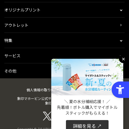
オリジナルプリント
アウトレット
特集
サービス
✕
その他
個人情報の取り扱い
会社概要
ご利用規約
会員規約
象印マホービン公式サイト
ZOJIRUSHIオーナーサービス
＼ 夏の水分補給応援！ ／
象印パーツダイレクト
先着順！ボトル購入でマイボトル
スティックがもらえる！
詳細を見る ↗
Copyright © ZOJIRUSHI CORPORATION. All Rights Reserved