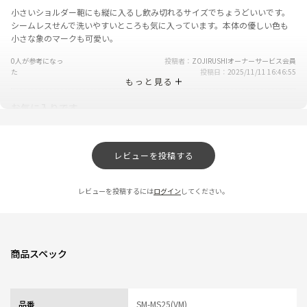
小さいショルダー鞄にも縦に入るし飲み切れるサイズでちょうどいいです。
シームレスせんで洗いやすいところも気に入っています。本体の優しい色も
小さな象のマークも可愛い。
0人が参考になっ
投稿者
ZOJIRUSHIオーナーサービス会員
た
投稿日
2025/11/11 16:46:55
もっと見る
お気に入りです
★
★
★
★
★
ニックネーム：ゆか さん
レビューを投稿する
私の探していたちょうどいい水量とサイズ感で可愛いい色が気に入って購入
しました。色が綺麗なので、毎日使うのが楽しいです。飲み口の口あたりも
レビューを投稿するには
ログイン
してください。
良く、保温時間も長いので、機能的にも満足しています。
0人が参考になっ
投稿者
ZOJIRUSHIオーナーサービス会員
た
投稿日
2025/05/14 15:18:17
商品スペック
軽量
★
★
★
★
☆
ニックネーム：デンビール さん
品番
SM-MS25(VM)