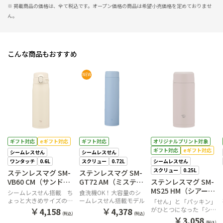
※ 掲載商品の価格は、全て税込です。オープン価格の商品は希望小売価格を定めておりませ
ん。
こんな商品もおすすめ
NEW
ギフト対応
eギフト対応
ギフト対応
オリジナルプリント対象
ギフト対応
eギフト対応
シームレスせん
シームレスせん
ワンタッチ
0.6L
スクリュー
0.72L
シームレスせん
スクリュー
0.25L
ステンレスマグ SM-
ステンレスマグ SM-
VB60 CM（サンドベ
GT72 AM（ミスティ
ステンレスマグ SM-
ージュ）
ブルー）
MS25 HM（シアーグ
シームレスせん搭載 ち
食洗機OK！大容量のシ
レー）
ょっと大きめサイズのワ
ームレスせん搭載モデル
「せん」と「パッキン」
ンタッチマグ
￥
￥
がひとつになった「シー
4,158
4,378
(税込)
(税込)
ムレスせん」を搭載。小
￥
3,058
(税込)