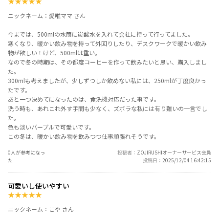
★
★
★
★
★
ニックネーム：愛唯ママ さん
今までは、500mlの水筒に炭酸水を入れて会社に持って行ってました。
寒くなり、暖かい飲み物を持って外回りしたり、デスクワークで暖かい飲み
物が欲しい！けど、500mlは重い。
なので冬の時期は、その都度コーヒーを作って飲みたいと思い、購入しまし
た。
300mlも考えましたが、少しずつしか飲めない私には、250mlが丁度良かっ
たです。
あと一つ決めてになったのは、食洗機対応だった事です。
洗う時も、あれこれ外す手間も少なく、ズボラな私には有り難いの一言でし
た。
色も淡いパープルで可愛いです。
この冬は、暖かい飲み物を飲みつつ仕事頑張れそうです。
0人が参考になっ
投稿者
ZOJIRUSHIオーナーサービス会員
た
投稿日
2025/12/04 16:42:15
可愛いし使いやすい
★
★
★
★
★
ニックネーム：こや さん