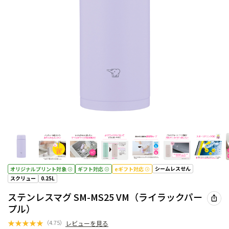
シームレスせん
オリジナルプリント対象
ギフト対応
eギフト対応
スクリュー
0.25L
ステンレスマグ SM-MS25 VM（ライラックパー
プル）
★
★
★
★
★
（
4.75
）
レビューを見る