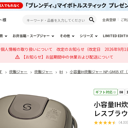
ト
様
会員登録
ご利
筒
お弁当箱・スープジャー
その他
シリーズ
LIMITED EDIT
個人情報の取り扱いについて 改定のお知らせ（改定日 2026年9月1
【お知らせ】お盆期間中の休業および配送について
す
炊飯ジャー
炊飯ジャー
IH
小容量IH炊飯ジャー NP-GM05 
ギフト対応
IH
小容量IH炊
レスブラ
★
★
★
★
★
（
4.33