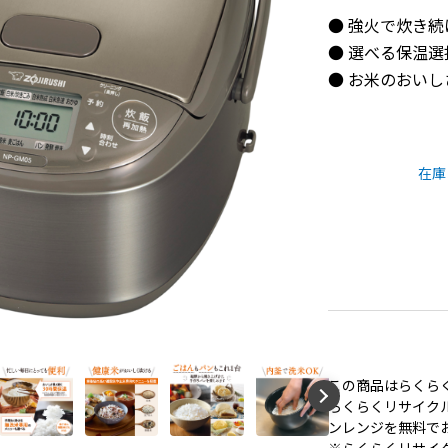
● 強火で炊き
● 選べる保温
● お米のおい
在庫
この商品はらくら
らくらくリサイク
ンレンジを無料で