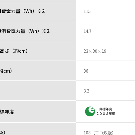
費電力量（Wh）※2
115
時消費電力量（Wh）※2
14.7
高さ（約cm）
23×30×19
約cm）
36
3.2
目標年度
％）
108（エコ炊飯）