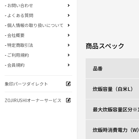
お問い合わせ
シンプルで使いやすいく
よくある質問
0人が参考になった
個人情報の取り扱いについて
会社概要
商品スペック
特定商取引法
小型で手軽に使えま
★
★
★
★
☆
ご利用規約
ニックネーム：マーク さ
会員規約
品番
2人暮らしで毎回炊くの
ように洗いに気を使った
象印パーツダイレクト
炊飯容量（白米L）
の味も良いと思う。
ZOJIRUSHIオーナーサービス
0人が参考になった
最大炊飯容量区分※
炊飯時消費電力（W