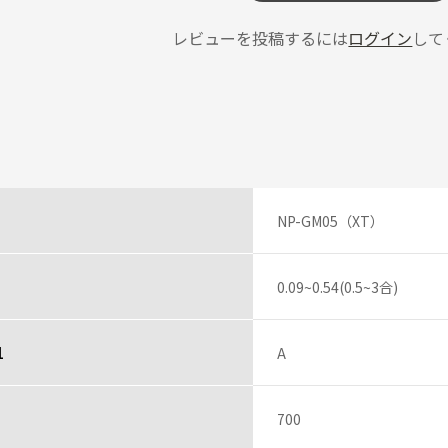
レビューを投稿するには
ログイン
して
長く愛用してます
投稿者
す。
ん
NP-GM05（XT）
は1.5合なので小型で手軽に使えます。内釜の洗いも柔らかいスポンジ面を使
ので。）新品のためか、最初は炊き上がりのときに内釜の匂いがする気がし
0.09~0.54(0.5~3合)
投稿者
1
A
レビュー一覧
）
700