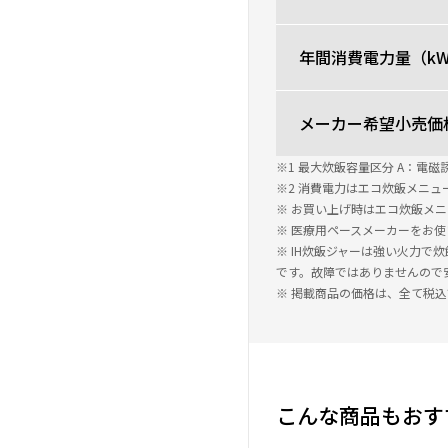
年間消費電力量（kW
メーカー希望小売価
※1 最大炊飯容量区分 A：電磁誘導
※2 消費電力はエコ炊飯メニ
※ お買い上げ時はエコ炊飯メ
※ 医療用ペースメーカーをお
※ IH炊飯ジャーは強い火力
です。故障ではありませんので
※ 掲載商品の価格は、全て税
こんな商品もおす