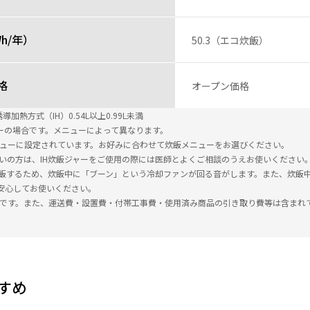
h/年）
50.3（エコ炊飯）
格
オープン価格
加熱方式（IH）0.54L以上0.99L未満
ューの場合です。メニューによって異なります。
ニューに設定されています。お好みに合わせて炊飯メニューをお選びください。
使いの方は、IH炊飯ジャーをご使用の際には医師とよくご相談のうえお使いください
で炊飯するため、炊飯中に「ブーン」という冷却ファンが回る音がします。また、炊
安心してお使いください。
込です。また、運送費・設置費・付帯工事費・使用済み商品の引き取り費等は含まれ
すめ