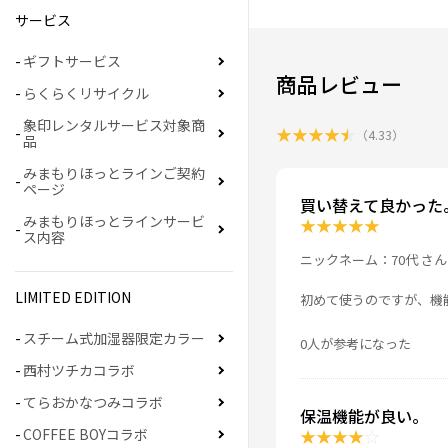
サービス
ギフトサービス
商品レビュー
らくらくリサイクル
象印レンタルサービス対象商
★
★
★
★
★
（
4.33
）
品
みまもりほっとラインご契約
ページ
買い替えて良かった
みまもりほっとラインサービ
★
★
★
★
★
ス内容
ニックネーム：70代 さん
LIMITED EDITION
初めて使うのですが、機
スチーム式加湿器限定カラー
0人が参考になった
西村ツチカコラボ
てらおかなつみコラボ
保温機能が良い。
★
★
★
★
☆
COFFEE BOYコラボ