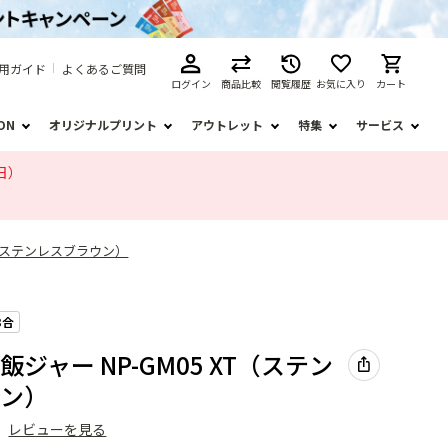
用ガイド
よくあるご質問
ログイン
商品比較
閲覧履歴
お気に入り
カート
ION
オリジナルプリント
アウトレット
特集
サービス
日）
XT（ステンレスブラウン）
3合
飯ジャー NP-GM05 XT（ステン
ウン）
）
レビューを見る