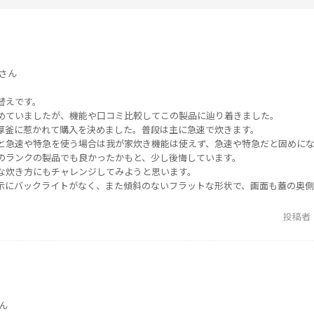
さん
替えです。
めていましたが、機能や口コミ比較してこの製品に辿り着きました。
厚釜に惹かれて購入を決めました。普段は主に急速で炊きます。
と急速や特急を使う場合は我が家炊き機能は使えず、急速や特急だと固めに
のランクの製品でも良かったかもと、少し後悔しています。
な炊き方にもチャレンジしてみようと思います。
示にバックライトがなく、また傾斜のないフラットな形状で、画面も蓋の奥側
投稿者
ん