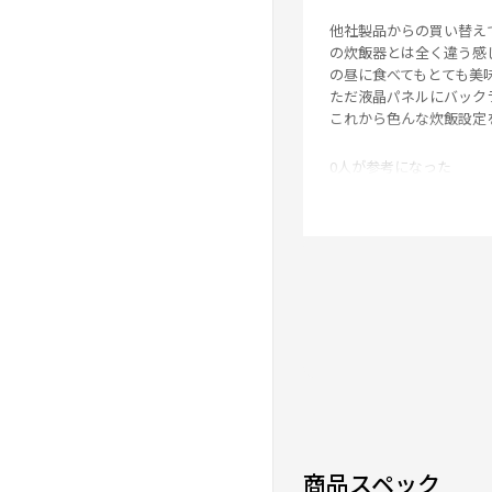
他社製品からの買い替え
の炊飯器とは全く違う感
の昼に食べてもとても美
ただ液晶パネルにバック
これから色んな炊飯設定
0人が参考になった
エコ炊飯でもおいし
★
★
★
★
★
ニックネーム：ごはん さ
購入後、まずはエコ炊飯
0人が参考になった
デザインがオシャレ
商品スペック