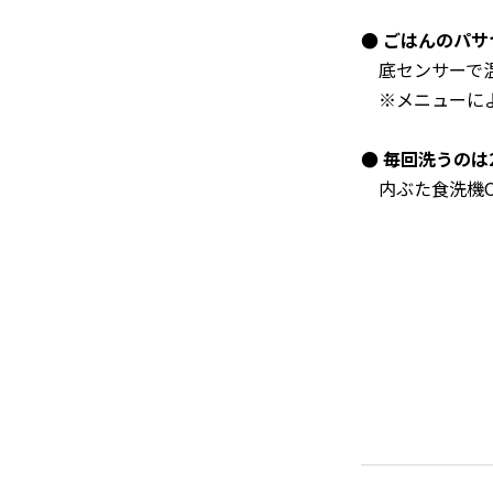
● ごはんのパ
底センサーで温
※メニューによ
● 毎回洗うのは
内ぶた食洗機O