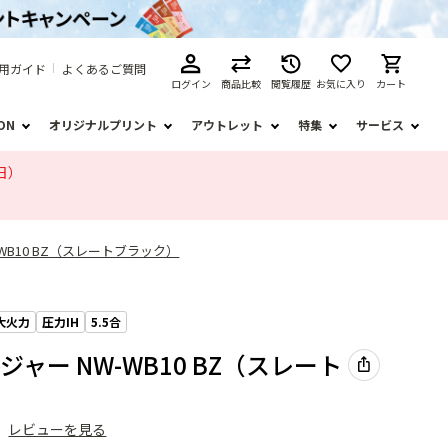
用ガイド
よくあるご質問
ログイン
商品比較
閲覧履歴
お気に入り
カート
ION
オリジナルプリント
アウトレット
特集
サービス
日）
-WB10 BZ（スレートブラック）
大火力
圧力IH
5.5合
ジャー NW-WB10 BZ（スレート
）
）
レビューを見る