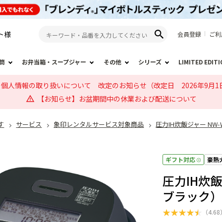
ト
様
会員登録
ご利
筒
お弁当箱・スープジャー
その他
シリーズ
LIMITED EDIT
個人情報の取り扱いについて 改定のお知らせ（改定日 2026年9月1
【お知らせ】お盆期間中の休業および配送について
す
サービス
象印レンタルサービス対象商品
圧力IH炊飯ジャー NW
ギフト対応
豪熱
圧力IH炊飯
ブラック
★
★
★
★
★
（
4.68