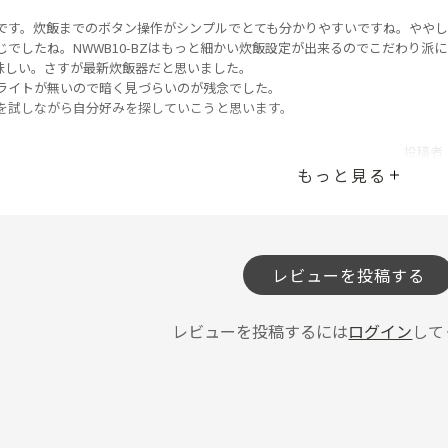
です。炊飯までのボタン操作がシンプルでとても分かりやすいですね。ややし
じでしたね。NWWB10-BZはもっと細かい炊飯設定が出来るのでこだわり
味しい。さすが最新炊飯器だと思いました。
ライトが無いので暗く見づらいのが残念でした。
を試しながら自分好みを探していこうと思います。
投稿者
もっと見る
い！
レビューを投稿する
ん
の実力をみてみようと思って炊飯したところ、ご飯がとても甘く感じて美味
レビューを投稿するには
ログイン
して
投稿者
。