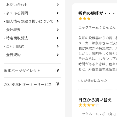
お問い合わせ
折角の機能が・・・
よくある質問
★
★
★
☆
☆
個人情報の取り扱いについて
ニックネーム：とんとん 
会社概要
象印の炊飯器からの買い
特定商取引法
メーカーは象印さんと決
ご利用規約
我が家炊きや特急炊き、
しかし、説明をよく読む
会員規約
それならは、もう少し下
時間があるときは、色々
あと、外蓋表面の液晶表
象印パーツダイレクト
0人が参考になった
ZOJIRUSHIオーナーサービス
日立から買い替え
★
★
★
★
☆
ニックネーム：ポロ丸 さ