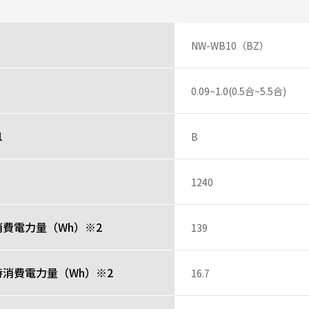
さん
NW-WB10（BZ）
ドは黒マットでオシャレです。文字が大きいので老眼でも操作しやすいです
投稿者
0.09~1.0(0.5合~5.5合)
1
B
さん
）
1240
ば更にグッド！
費電力量（Wh）※2
139
投稿者
時消費電力量（Wh）※2
16.7
レビュー一覧