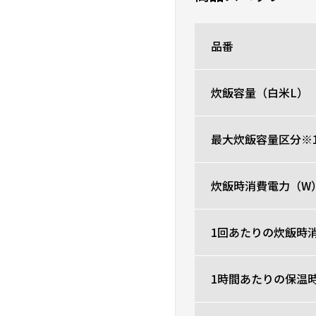
★
★
★
★
★
ニックネーム：ワッター 
品番
トップは黒の光沢、サイ
0人が参考になった
炊飯容量（白米L）
最大炊飯容量区分※
米はホントうまい！
★
★
★
★
☆
ニックネーム：ケンイチ 
炊飯時消費電力（W
クオリティはベスト
裏蓋のメンテがし易けれ
1回あたりの炊飯時消
0人が参考になった
1時間あたりの保温