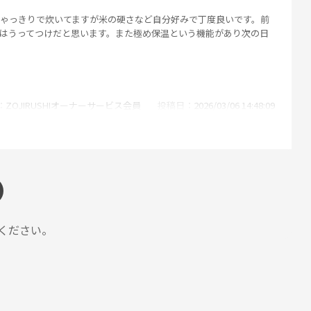
ゃっきりで炊いてますが米の硬さなど自分好みで丁度良いです。前
派にはうってつけだと思います。また極め保温という機能があり次の日
ZOJIRUSHIオーナーサービス会員
投稿日
2026/03/06 14:48:09
しかったです！これから我が家炊き機能が楽しみです。
ください。
ZOJIRUSHIオーナーサービス会員
投稿日
2026/03/06 14:48:09