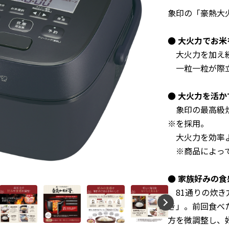
象印の「豪熱大
● 大火力でお
大火力を加え続
一粒一粒が際立
● 大火力を活
象印の最高級炊
※を採用。
大火力を効率よ
※商品によって
●
家族好みの食
81通りの炊
き」。
前回食べ
方を微調整し、