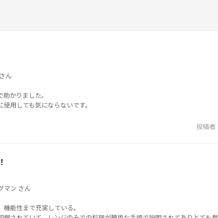
さん
で助かりました。
に使用しても気にならないです。
投稿者
！
グマン さん
、機能性まで充実している。
同梱されていて、レンジのみでの料理が簡単な手順で説明されてありとても