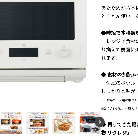
あたためから本
とことん使いこなせ
●時短で本格調
レンジで食材
り換えて表面に
れます。
● 食材の加熱
付属のボウル
しっかりと味が
※1 耐熱ガラス製のボウル
※2 うきレジは、付属の
●
買ってきた揚
物 サクレジ」