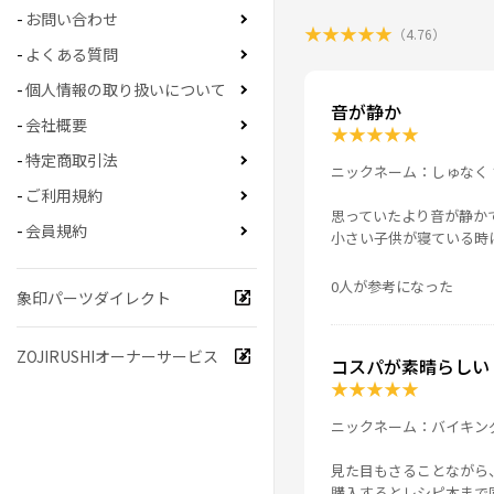
お問い合わせ
★
★
★
★
★
（
4.76
）
よくある質問
個人情報の取り扱いについて
音が静か
会社概要
★
★
★
★
★
特定商取引法
ニックネーム：しゅなく 
ご利用規約
思っていたより音が静か
会員規約
小さい子供が寝ている時
0人が参考になった
象印パーツダイレクト
ZOJIRUSHIオーナーサービス
コスパが素晴らしい
★
★
★
★
★
ニックネーム：バイキン
見た目もさることながら
購入するとレシピ本まで