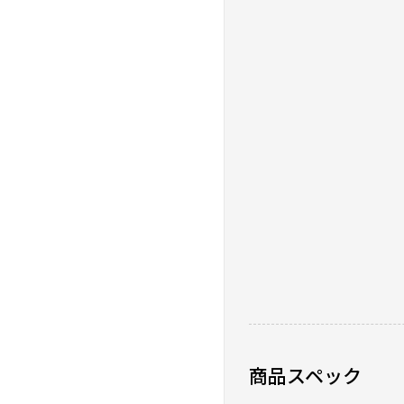
0人が参考になった
使いやすい
★
★
★
★
★
ニックネーム：ざを さん
約15年使っていた他社
を購入。まずデザインが
たばかりで試せてません
1人が参考になった
商品スペック