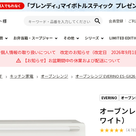
ト
様
会員登録
ご利
筒
お弁当箱・スープジャー
その他
シリーズ
LIMITED EDIT
個人情報の取り扱いについて 改定のお知らせ（改定日 2026年9月1
【お知らせ】お盆期間中の休業および配送について
す
キッチン家電
オーブンレンジ
オーブンレンジ EVERINO ES-GX
EVERINO
オーブン
オーブンレンジ
ワイト）
★
★
★
★
★
（
4.76