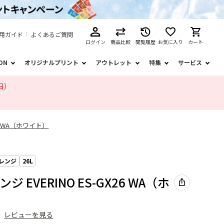
用ガイド
よくあるご質問
ログイン
商品比較
閲覧履歴
お気に入り
カート
ION
オリジナルプリント
アウトレット
特集
サービス
日）
26 WA（ホワイト）
レンジ
26L
 EVERINO ES-GX26 WA（ホ
）
レビューを見る