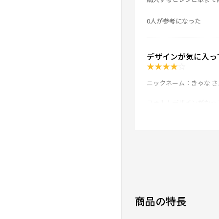
0人が参考になった
デザインが気に入っ
★
★
★
★
☆
ニックネーム：きゃな さ
フォルムデザインがかっ
0人が参考になった
音が静か
★
★
★
★
★
ニックネーム：yy さん
商品の特長
動いてないのかと思うく