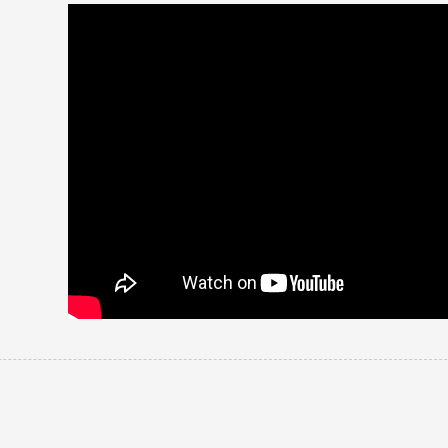
投稿者
オーブンレンジからの買い替えです。以前はスチーム調理可能なものを使って
かわいかったので口コミを拝見し、お値段も希望通りだったので決めました
が、サクレジやうきレジなどどんどん使いこなしたいです。
投稿者
レビュー一覧