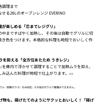
格調理まで
る26Lのオーブンレンジ EVERINO
理が楽しめる「芯までレジグリ」
の中まですばやく加熱し、その後は自動でグリルに切
焼き色をつけます。
本格的な料理も時短でおいしく作
ムラを抑える「全方位あたため うきレジ」
を庫内で浮かせて調理することで加熱ムラを抑え、
※1
しみ込んだ料理が時短で仕上がります。
※2
ボウル（耐熱ガラス）のみ対応。その他のボウルで調理はできません。
げ物も、揚げたてのようにサクッとおいしく！「揚げ